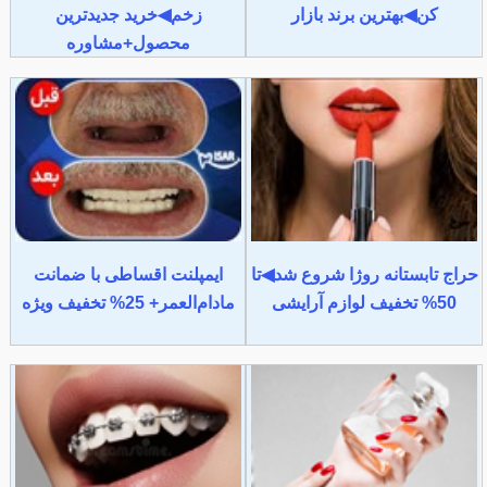
کن◀بهترین برند بازار
زخم◀خرید جدیدترین
محصول+مشاوره
حراج تابستانه روژا شروع شد◀تا
ایمپلنت اقساطی با ضمانت
50% تخفیف لوازم آرایشی
مادام‌العمر+ 25% تخفیف ویژه