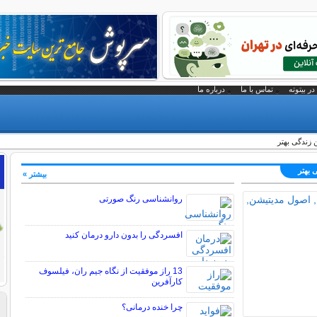
در بیتوته
تماس با ما
درباره ما
 بهتر
بیشتر »
روانشناسی رنگ صورتی
افسردگی را بدون دارو درمان کنید
13 راز موفقیت از نگاه جیم ران، فیلسوف
کارآفرین
چرا خنده درمانی؟