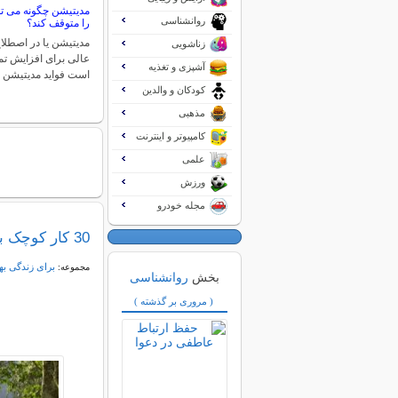
مدیتیشن چگونه می تو
روانشناسی
را متوقف کند؟
مدیتیشن یا در اصطلا
زناشویی
عالی برای افزایش تم
آشپزی و تغذیه
است فواید مدیتیشن 
کودکان و والدین
مذهبی
کامپیوتر و اینترنت
علمی
ورزش
مجله خودرو
30 کار کوچک برای داشتن زندگی بهتر
برای زندگی به
مجموعه:
بخش
روانشناسی
( مروری بر گذشته )