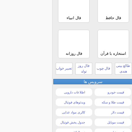
فال حافظ
فال انبیاء
استخاره با قرآن
فال روزانه
طالع بینی
فال روز
فال چوب
تعبیر خواب
هندی
تولد
سرویس ها
قیمت خودرو
اطلاعات دارویی
قیمت طلا و سکه
ویدئوهای فوتبال
قیمت دلار
کالری مواد غذایی
قیمت موبایل
جدول پخش فوتبال