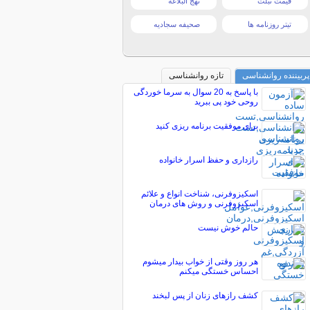
قیمت تبلت
نهج البلاغه
تیتر روزنامه ها
صحیفه سجادیه
پربیننده روانشناسی
تازه روانشناسی
با پاسخ به 20 سوال به سرما خوردگی
روحی خود پی ببرید
برای موفقیت برنامه ریزی کنید
رازداری و حفظ اسرار خانواده
اسکیزوفرنی، شناخت انواع و علائم
اسکیزوفرنی و روش های درمان
حالم خوش نیست
هر روز وقتی از خواب بیدار میشوم
احساس خستگی میکنم
کشف رازهای زنان از پس لبخند