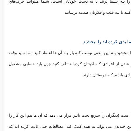
را بـه شـما بزنند یا نه دست خودتان اسـت. شـما میتوانید حرف‌هاي‌
کنید تا بـه قلب و فکرتان صدمه نرسانند.
ا بدی کرده اند را ببخشید
ببخشید بـه این معنی نیست کـه باز بـه آن ها اعتماد کنید. تنها نباید وقت
ر شدن از افرادی کـه اذیتتان کرده‌اند تلف کنید چون باید حسابی مشغول
ی باشید کـه دوستتان دارند.
ست (دیگران را سریع تحت تاثیر قرار می دهد که آن ها هم این کار را
ین خندیدن می تواند به همه کمک کند. مطالعات حتی ثابت کرده اند که