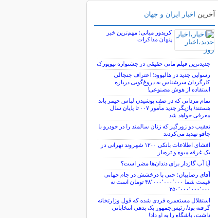
آخرین
اخبار ایران و جهان
کریدور میانی؛ مهم‌ترین خبر
پنهان مذاکرات
جدیدترین فیلم مانی حقیقی در جشنواره نیویورک
رسوایی جدید در هالیوود؛ اعتراف جنجالی
کارگردان سرشناس به دروغ‌گویی درباره
استفاده از هوش مصنوعی!
تمام مردانی که در صف پوشیدن لباس جیمز باند
هستند/ بازیگر جدید مأمور ۰۰۷ تا پایان سال
معرفی خواهد شد
تعقیب دو زورگیر که زنان سالمند را در خودرو با
چاقو تهدید می‌کردند
افشای اطلاعات بانکی ۱۲۰۰ شهروند تهرانی در
یک غرفه میوه و تره‌بار
آیا آب گازدار برای دندان‌ها مضر است؟
آقای رضاییان؛ حتی با درخشش در جام جهانی
قیمت شما ۴۸٬۰۰۰٬۰۰۰٬۰۰۰ تومان است نه
۲۵۰٬۰۰۰٬۰۰۰٬۰۰۰
استقلال مستعمره فردی شده که قول وزارتخانه
گرفته بود/ رئیس‌جمهور یک بدهی انتخاباتی
داشت، باشگاه را به او داد!