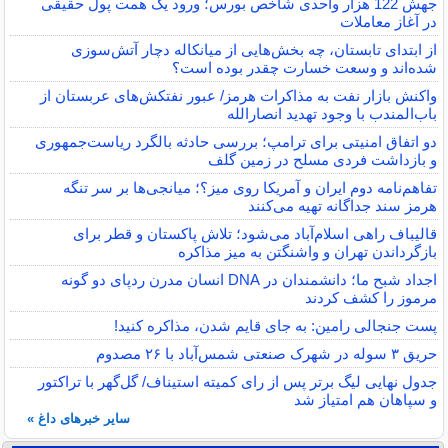
جهش 122 هزار واحدی شاخص بورس؛ ورود یک همت پول حقیقی
در آغاز معاملات
از ابتدای تابستان، چه بخش‌هایی از میانکاله دچار آتش‌سوزی
شده‌اند و وسعت خسارت چقدر بوده است؟
واکنش بازار نفت به مذاکرات هرمز/ عبور نفتکش‌های عربستان از
باب‌المندب با وجود تهدید انصارالله
دو اتفاق امنیتی برای ترامپ؛ بررسی حادثه بالگرد ریاست‌جمهوری
و بازداشت فردی مسلح در زمین گلف
تفاهم‌نامه دوم ایران و آمریکا روی میز؟؛ میانجی‌ها بر سر تنگه
هرمز سند جداگانه تهیه می‌کنند
قالیباف راهی اسلام‌آباد می‌شود؛ تلاش پاکستان و قطر برای
بازگرداندن تهران و واشنگتن به میز مذاکره
اجداد شبح ما؛ دانشمندان در DNA انسان مدرن ردپای دو گونه
مرموز را کشف کردند
پست جنجالی رامین: به جای قایم شدن، مذاکره کنید!
حریق ۳ سوله در شهرک صنعتی شمس‌آباد با ۲۶ مصدوم
جدول نهایی لیگ برتر پس از رای کمیته استیناف/ گل‌گهر با تراکتور
و سپاهان هم امتیاز شد
سایر خبرهای داغ »