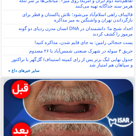
تفاهم‌نامه دوم ایران و آمریکا روی میز؟؛ میانجی‌ها بر سر تنگه
هرمز سند جداگانه تهیه می‌کنند
قالیباف راهی اسلام‌آباد می‌شود؛ تلاش پاکستان و قطر برای
بازگرداندن تهران و واشنگتن به میز مذاکره
اجداد شبح ما؛ دانشمندان در DNA انسان مدرن ردپای دو گونه
مرموز را کشف کردند
پست جنجالی رامین: به جای قایم شدن، مذاکره کنید!
حریق ۳ سوله در شهرک صنعتی شمس‌آباد با ۲۶ مصدوم
جدول نهایی لیگ برتر پس از رای کمیته استیناف/ گل‌گهر با تراکتور
و سپاهان هم امتیاز شد
سایر خبرهای داغ »