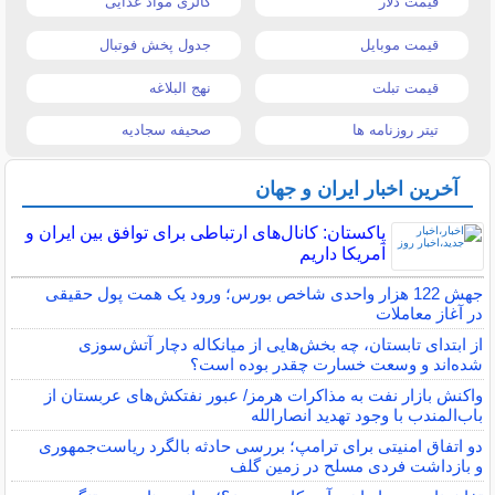
قیمت دلار
کالری مواد غذایی
قیمت موبایل
جدول پخش فوتبال
قیمت تبلت
نهج البلاغه
تیتر روزنامه ها
صحیفه سجادیه
آخرین اخبار ایران و جهان
پاکستان: کانال‌های ارتباطی برای توافق بین ایران و
آمریکا داریم
جهش 122 هزار واحدی شاخص بورس؛ ورود یک همت پول حقیقی
در آغاز معاملات
از ابتدای تابستان، چه بخش‌هایی از میانکاله دچار آتش‌سوزی
شده‌اند و وسعت خسارت چقدر بوده است؟
واکنش بازار نفت به مذاکرات هرمز/ عبور نفتکش‌های عربستان از
باب‌المندب با وجود تهدید انصارالله
دو اتفاق امنیتی برای ترامپ؛ بررسی حادثه بالگرد ریاست‌جمهوری
و بازداشت فردی مسلح در زمین گلف