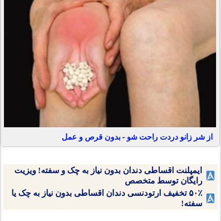
از شر زانو دردت راحت شو - بدون قرص و عمل
ایمپلنت اقساطی دندان بدون نیاز به چک و سفته! ویزیت
رایگان توسط متخصص
۵۰٪ تخفیف ارتودنسی دندان اقساطی بدون نیاز به چک یا
سفته!