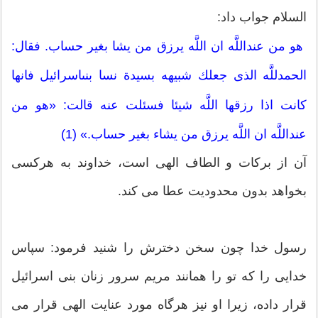
السلام جواب داد:
هو من عنداللَّه ان اللَّه يرزق من يشا بغير حساب. فقال:
الحمدللَّه الذى جعلك شبيهه بسيدة نسا بنى‏اسرائيل فانها
كانت اذا رزقها اللَّه شيئا فسئلت عنه قالت: «هو من
عنداللَّه ان اللَّه يرزق من يشاء بغير حساب.» (1)
آن از بركات و الطاف الهى است، خداوند به هركسى
بخواهد بدون محدوديت عطا مى ‏كند.
رسول خدا چون سخن دخترش را شنيد فرمود: سپاس
خدايى را كه تو را همانند مريم سرور زنان بنى‏ اسرائيل
قرار داده، زيرا او نيز هرگاه مورد عنايت الهى قرار مى