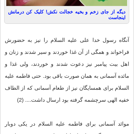
دیگه از جای زخم و بخیه خجالت نکش! کلیک کن درمانش
اینجاست
آنگاه رسول خدا على عليه ‏السلام را نيز به حضورش
فراخواند و همگى از آن غذا خوردند و سير شدند و زنان و
اهل ‏بيت پيامبر نيز دعوت شدند و خوردند، ولى غذا و
مائده آسمانى به همان صورت باقى بود. حتى فاطمه عليه
السلام براى همسايگان نيز از طعام آسمانى كه از الطاف
خفيه الهى سرچشمه گرفته بود ارسال داشت.... (2)
موائد آسمانى براى فاطمه عليه السلام در يكى دوبار