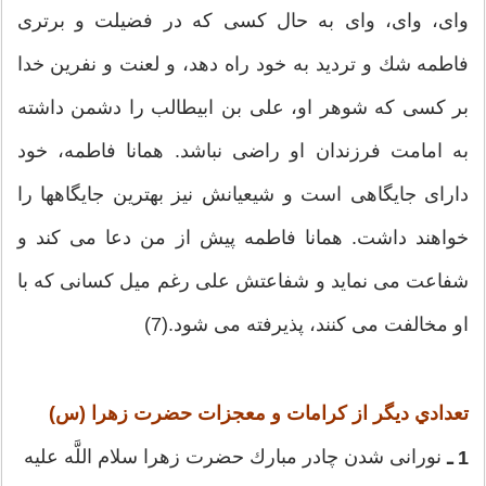
واى، واى، واى به حال كسى كه در فضيلت و برترى
فاطمه شك و ترديد به خود راه دهد، و لعنت و نفرين خدا
بر كسى كه شوهر او، على بن ابیطالب را دشمن داشته
به امامت فرزندان او راضى نباشد. همانا فاطمه، خود
داراى جايگاهى است و شيعيانش نيز بهترين جايگاه‏ها را
خواهند داشت. همانا فاطمه پيش از من دعا مى ‏كند و
شفاعت مى‏ نمايد و شفاعتش على ‏رغم ميل كسانى كه با
او مخالفت مى‏ كنند، پذيرفته مى‏ شود.(7)
تعدادي ديگر از كرامات و معجزات حضرت زهرا (س)
نورانى شدن چادر مبارك حضرت زهرا سلام ‏اللَّه‏ عليه
1 ـ