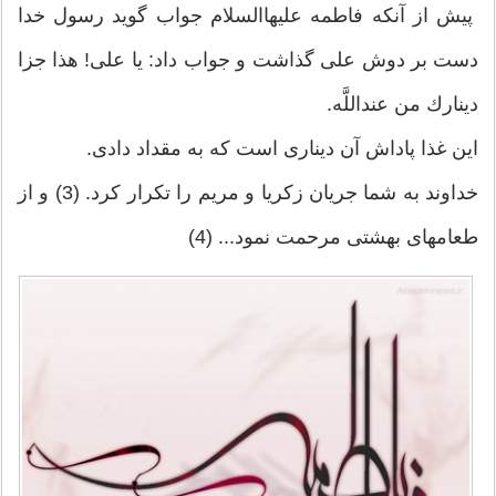
پيش از آنكه فاطمه عليهاالسلام جواب گويد رسول خدا
دست بر دوش على گذاشت و جواب داد: يا على! هذا جزا
دينارك من عنداللَّه.
اين غذا پاداش آن دينارى است كه به مقداد دادى.
خداوند به شما جريان زكريا و مريم را تكرار كرد. (3) و از
طعام‏هاى بهشتى مرحمت نمود... (4)