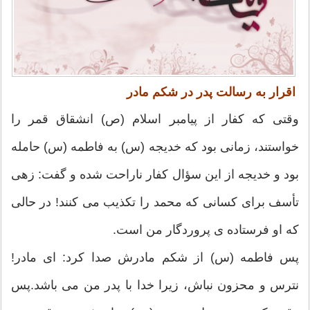
اقرار به رسالت پدر در شكم مادر
وقتى كه كفار از پيامبر اسلام (ص) انشقاق قمر را
خواستند، زمانى بود كه خديجه (س) به فاطمه (س) حامله
بود و خديجه از اين سؤال كفار ناراحت شده و گفت: زهى
تأسف براى كسانى كه محمد را تكذيب مى‏ كنند! در حالى
كه او فرستاده‏ ى پروردگار من است.
پس فاطمه (س) از شكم مادرش صدا كرد: اى مادر!
نترس و محزون نباش، زيرا خدا با پدر من مى‏ باشد.پس