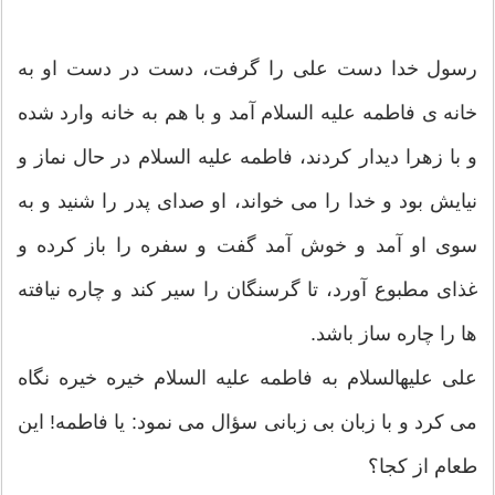
رسول خدا دست على را گرفت، دست در دست او به
خانه‏ ى فاطمه عليه السلام آمد و با هم به خانه وارد شده
و با زهرا ديدار كردند، فاطمه عليه السلام در حال نماز و
نيايش بود و خدا را مى‏ خواند، او صداى پدر را شنيد و به
سوى او آمد و خوش ‏آمد گفت و سفره را باز كرده و
غذاى مطبوع آورد، تا گرسنگان را سير كند و چاره نيافته‏
ها را چاره‏ ساز باشد.
على عليه‏السلام به فاطمه عليه السلام خيره خيره نگاه
مى‏ كرد و با زبان بى ‏زبانى سؤال مى‏ نمود: يا فاطمه! اين
طعام از كجا؟