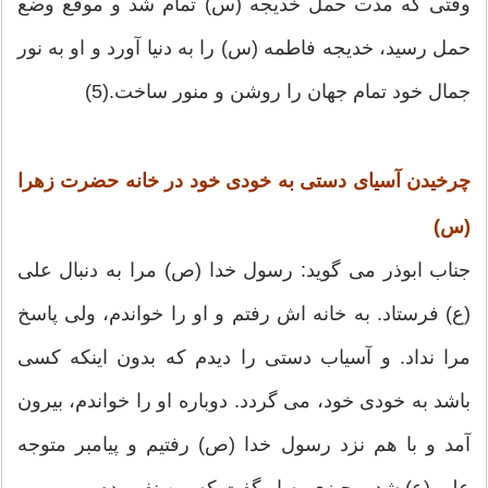
وقتى كه مدت حمل خديجه (س) تمام شد و موقع وضع
حمل رسيد، خديجه فاطمه (س) را به دنيا آورد و او به نور
جمال خود تمام جهان را روشن و منور ساخت.(5)
چرخيدن آسياى دستى به خودى خود در خانه حضرت زهرا
(س)
جناب ابوذر مى‏ گويد: رسول خدا (ص) مرا به دنبال على
(ع) فرستاد. به خانه‏ اش رفتم و او را خواندم، ولى پاسخ
مرا نداد. و آسياب دستى را ديدم كه بدون اينكه كسى
باشد به خودى خود، مى‏ گردد. دوباره او را خواندم، بيرون
آمد و با هم نزد رسول خدا (ص) رفتيم و پيامبر متوجه