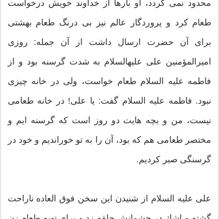
محدود نمى‏ گردد، او بارها از خداوند خويش درخواست
طعام كرد و پروردگار عالم نيز بى ‏درنگ طعام بهشتى
براى آن حضرت ارسال داشت از آن جمله: روزى
اميرالمؤمنين على عليه‏السلام به شدت گرسنه بود و از
فاطمه عليه السلام طعام خواست، ولى در خانه چيزى
نبود. فاطمه عليه السلام گفت: يا على! در خانه طعامى
نيست، من و بچه‏ هايت دو روز است كه گرسنه ‏ايم و
مختصر طعامى هم كه بود، آن را به تو خورانديم و خود در
گرسنگى صبر كرديم.
على عليه‏ السلام از شنيدن اين سخن فوق‏ العاده ناراحت
گشته و اشك در چشمانش حلقه زد و براى تهيه طعام زن