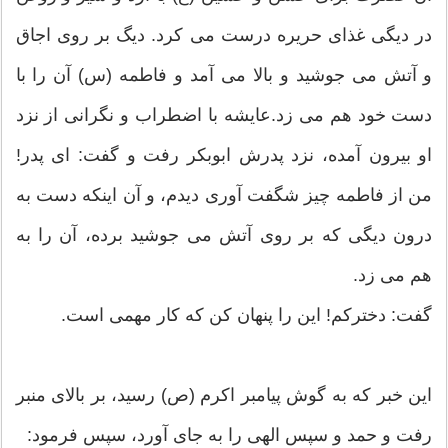
در ديگى غذاى حريره درست مى ‏كرد. ديگ بر روى اجاق
و آتش مى ‏جوشيد و بالا مى ‏آمد و فاطمه (س) آن را با
دست خود هم مى ‏زد.عايشه با اضطراب و نگرانى از نزد
او بيرون آمده، نزد پدرش ابوبكر رفت و گفت: اى پدر!
من از فاطمه چيز شگفت‏ آورى ديدم، و آن اينكه دست به
درون ديگى كه بر روى آتش مى‏ جوشيد برده، آن را به
هم مى‏ زد.
گفت: دختركم! اين را پنهان كن كه كار مهمى است.
اين خبر كه به گوش پيامبر اكرم (ص) رسيد، بر بالاى منبر
رفت و حمد و سپس الهى را به جاى آورد، سپس فرمود: