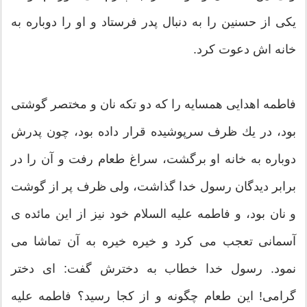
يكى از حسنين را به دنبال پدر فرستاد و او را دوباره به
خانه ‏اش دعوت كرد.
فاطمه اهدايى همسايه را كه دو تكه نان و مختصر گوشتى
بود، در يك ظرف سرپوشيده قرار داده بود، چون پدرش
دوباره به خانه او برگشت، سراغ طعام رفت و آن را در
برابر ديدگان رسول خدا گذاشت، ولى ظرف پر از گوشت
و نان بود، و فاطمه عليه السلام خود نيز از اين مائده‏ ى
آسمانى تعجب مى‏ كرد و خيره خيره به آن تماشا مى‏
نمود. رسول خدا خطاب به دخترش گفت: اى دختر
گرامى! اين طعام چگونه و از كجا رسيد؟ فاطمه عليه