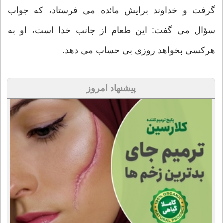
‏گرفت و خداوند برايش مائده مى‏ فرستاد، كه جواب
سؤال مى ‏گفت: اين طعام از جانب خدا است، او به
هركسى بخواهد روزى بى‏ حساب مى ‏دهد.
پیشنهاد امروز