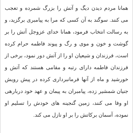
همانا مردم ديدن ديگ و آتش را بزرگ شمرده و تعجب
مى‏ كنند. سوگند به آن كسى كه مرا به پيامبرى برگزيد، و
به رسالت انتخاب فرمود، همانا خداى عزوجل آتش را بر
گوشت و خون و موى و رگ و پيوند فاطمه حرام كرده
است، فرزندان و شيعيان او را از آتش دور نمود، برخى از
فرزندان فاطمه داراى رتبه و مقامى هستند كه آتش و
خورشيد و ماه از آنها فرمانبردارى كرده در پيش رويش
جنيان شمشير زده، پيامبران به پيمان و عهد خود درباره‏ى
او وفا مى‏ كنند، زمين گنجينه‏ هاى خودش را تسليم او
نموده، آسمان بركاتش را بر او نازل مى‏ كند.