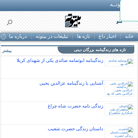
بـیتوتــه
منو
خانه
اخبار داغ
تازه ها
تبلیغات در بیتوته
درباره ما
ت
تازه های زندگینامه بزرگان دینی
بیشتر »
زندگینامه ابوثمامه صائدی یکی از شهدای کربلا
آشنایی با زندگینامه عزالدین یحیی
زندگی نامه حضرت شاه چراغ
داستان زندگی حضرت شعیب