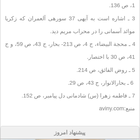
1، ص 136.
3 ـ اشاره است به آيه‏ى 37 سوره‏ى آل‏عمران كه زكريا
موائد آسمانى را در محراب مريم ديد.
4 ـ محجة البيضاء، ج 4، ص 213- بحار، ج 43، ص 59، و ج
41، ص 30 با اختصار.
5 ـ روض الفائق، ص 214.
6 ـ بحارالانوار، ج 43، ص 29.
7 ـ فاطمه زهرا (س) شادمانى دل پيامبر، ص 152.
منبع:aviny.com
پیشنهاد امروز