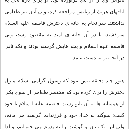
ناتوانى وى را از پاى درآورده بود، او براى پاره نانى به
اتاقهاى هريك از زنانش مراجعه كرد، ولى آنان نيز طعامى
نداشتند. سرانجام به خانه ‏ى دخترش فاطمه عليه السلام
سركشيد، تا در آن خانه‏ ى اميد به مقصود رسد، ولى
فاطمه عليه السلام و بچه‏ هايش گرسنه بودند و تكه‏ نانى
در آنجا نيز به دست نيامد.
هنوز چند دقيقه بيش نبود كه رسول گرامى اسلام منزل
دخترش را ترك كرده بود كه مختصر طعامى از سوى يكى
از همسايه‏ ها به آن بانو رسيد. فاطمه عليه السلام با خود
گفت: سوگند به خدا، خود و فرزندانم گرسنه مى‏ مانم،
ولى اين تكه نان و گوشت را به پدرم مى ‏خورانم، و لذا