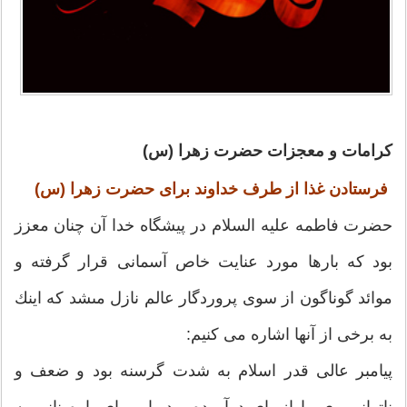
كرامات و معجزات حضرت زهرا (س)
فرستادن غذا از طرف خداوند براى حضرت زهرا (س)
حضرت فاطمه عليه السلام در پيشگاه خدا آن چنان معزز
بود كه بارها مورد عنايت خاص آسمانى قرار گرفته و
موائد گوناگون از سوى پروردگار عالم نازل مى‏شد كه اينك
به برخى از آنها اشاره مى ‏كنيم:
پيامبر عالى قدر اسلام به شدت گرسنه بود و ضعف و