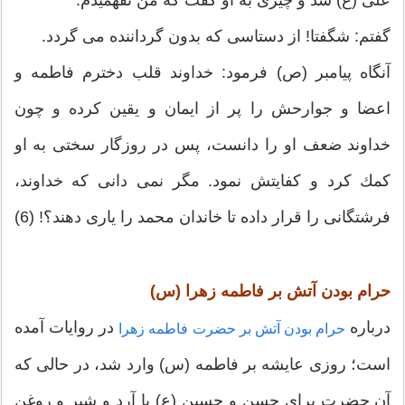
على (ع) شد و چيزى به او گفت كه من نفهميدم.
گفتم: شگفتا! از دستاسى كه بدون گرداننده مى ‏گردد.
آنگاه پيامبر (ص) فرمود: خداوند قلب دخترم فاطمه و
اعضا و جوارحش را پر از ايمان و يقين كرده و چون
خداوند ضعف او را دانست، پس در روزگار سختى به او
كمك كرد و كفايتش نمود. مگر نمى‏ دانى كه خداوند،
فرشتگانى را قرار داده تا خاندان محمد را يارى دهند؟! (6)
حرام بودن آتش بر فاطمه زهرا (س)
درباره
در روایات آمده
حرام بودن آتش بر حضرت فاطمه زهرا
است؛ روزى عايشه بر فاطمه (س) وارد شد، در حالى كه
آن حضرت براى حسن و حسين (ع) با آرد و شير و روغن