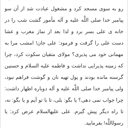
رو به سوى مسجد كرد و مشغول عبادت شد از آن سو
پيامبر خدا صلى اللَّه عليه و آله مأمور گشت شب را در
خانه ‏ى على بسر برد و لذا بعد از نماز مغرب و عشا
دست على را گرفت و فرمود: على جان! امشب مرا به
مهمانى خود مى‏ پذيرى؟ مولاى متقيان سكوت كرد، چرا
كه زمينه پذيرايى نداشت و فاطمه عليه السلام و حسنين
گرسنه مانده بودند و پول تهيه نان و گوشت فراهم نبود،
ولى پيامبر خدا صلى اللَّه عليه و آله دوباره اظهار داشت:
چرا جواب نمى‏ دهى؟ يا بگو: بلى، تا با تو آيم و يا بگو: نه،
تا راه ديگر پيش گيرم. على عليه‏السلام عرض كرد: يا
رسول‏اللَّه! بفرماييد.