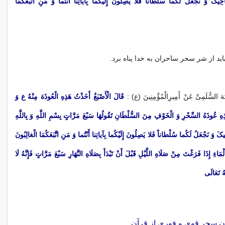
ِیکَ وَ نَجْعَلُ لَکُما سُلْطاناً فَلا یَصِلُونَ إِلَیْکُما بِآیاتِنا أَنْتُما وَ مَنِ اتَّبَعَکُمَا
ید از شر سحر ساحران به خدا پناه برد.
تَهَ السُّلَمِیِّ عَنْ أَمِیرِالْمُؤْمِنِینَ (ع‏) :
قَالَ الْأَصْبَغُ أَخَذْتُ هَذِهِ الْعُوذَهَ مِنْهُ ع وَ
ِهِ عُوذَهُ السِّحْرِ وَ الْخَوْفِ مِنَ السُّلْطَانِ تَقُولُهَا سَبْعَ مَرَّاتٍ بِسْمِ اللَّهِ وَ بِاللَّهِ‏
َ‏ وَ نَجْعَلُ لَکُما سُلْطاناً فَلا یَصِلُونَ إِلَیْکُما بِآیاتِنا أَنْتُما وَ مَنِ اتَّبَعَکُمَا الْغالِبُونَ‏
ءِ إِذَا فَرَغْتَ مِنْ صَلَاهِ اللَّیْلِ قَبْلَ أَنْ تَبْدَأَ بِصَلَاهِ النَّهَارِ سَبْعَ مَرَّاتٍ فَإِنَّهُ لَا
ُ تَعَالَى‏
ن سحر قوی و فوری از قرآن