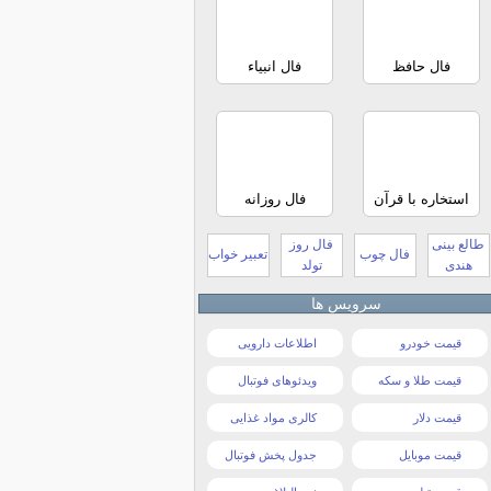
فال حافظ
فال انبیاء
استخاره با قرآن
فال روزانه
طالع بینی
فال روز
فال چوب
تعبیر خواب
هندی
تولد
سرویس ها
قیمت خودرو
اطلاعات دارویی
قیمت طلا و سکه
ویدئوهای فوتبال
قیمت دلار
کالری مواد غذایی
قیمت موبایل
جدول پخش فوتبال