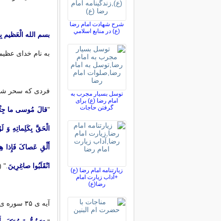
شرح شهادت امام رضا
(ع) در منابع اسلامي
بسم الله الْعَظیم بِ
به نام خدای عظی
فردی که سحر شده
توسل بسیار مجرب به
امام رضا (ع) برای
گرفتن حاجات
"
قالَ مُوسى‏ ما جِئْتُمْ ب
الْحَقَّ بِکَلِماتِهِ وَ لَ
أَلْقِ عَصاکَ فَإِذا هِیَ
انْقَلَبُوا صاغِرِینَ
." (آیات 117 و 118 و 19
زیارتنامه امام رضا (ع)
+آداب زیارت امام
رضا(ع)
آیه ی ۳۵ سوره ی قصص، را هفت بار بر سحر شده بخوانند: