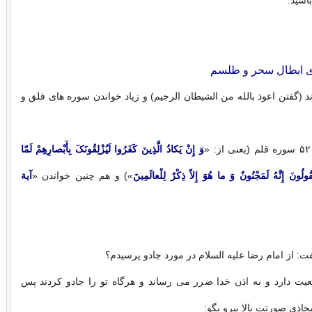
باشید.
ای ابطال سحر و طلسم
ند (گفتن اعوذ بالله من الشیطان الرجیم) و زیاد خواندن سوره های فلق و
وَ إِنْ یَکادُ الَّذِینَ کَفَرُوا لَیُزْلِقُونَکَ بِأَبْصارِهِمْ لَمّا
ولُونَ إِنَّهُ لَمَجْنُونٌ وَ ما هُوَ إِلاّ ذِکْرٌ لِلْعالَمِینَ
») و هم چنین خواندن «
آیة
 از امام رضا علیه السلام در مورد جادو پرسیدم؟
عیت دارد و به اذن خدا ضرر می رساند و هرگاه تو را جادو کردند پس
اذی صورتت بالا ببرو بگو: