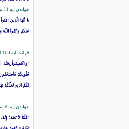
خواندن آیه 11 سوره مائده برای باطل كردن سحر و جادو
يا أَيُّهَا الَّذِينَ آمَنُوا
عَنكُمْ وَاتَّقُواْ اللّهَ وَ
قرائت آیه 103 آل عمران برای رفع سحر و جادو
"
واعْتَصِمُواْ بِحَبْلِ الل
قُلُوبِكُمْ فَأَصْبَحْتُم بِ
لَكُمْ آيَاتِهِ لَعَلَّكُمْ تَه
خواندن آیه۷۰ سوره مبارکه طه
"
قُلْنَا لاَ تَخَفْ إِنَّک
یُفْلِحُ السَّاحِرُ حَیْثُ