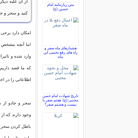
از آن علیه دیگر
متن زیارتنامه امام
حسین (ع)
کنید و سحر و جاد
امکان دارد برخی ا
اما آنچه مشخص ا
هشدارهای ماه صفر و
راه های رفع نحسی این
وارد شده و تاثیر
ماه
که ما قصد داریم 
اطلاعاتی را در اخ
تاریخ شهادت امام حسن
مجتبی (ع): هفتم صفر یا
سحر و جادو از 
بیست و هشتم صفر؟
وجود دارند که از
باطل کردن سحر و 