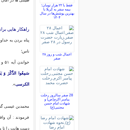
طینتی ها در امان 
فقط با ۲۲ هزار تومان؛
بیمه سفر به کربلا با
بهترین پوشش‌ها در سال
۱۴۰۴
راهکار هایی بر
پناه بردن به خداو
ناس؛
اعمال شب و روز ۲۸
صفر
خواندن آیه ۵۱ و ۵۲ سوره قلم (یعنی از: «
سَمِعُوا الذِّکْرَ وَ یَقُ
الکرسی
».
28 صفر سالروز رحلت
پیامبر اکرم(ص) و
شهادت امام حسن
محمدبن عیسی گفت:
مجتبی(ع)
فرمودند : آن واق
دست هایت را تا مح