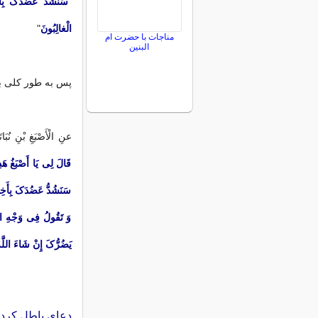
"
سَنَشُدُّ عَضُدَکَ بِأَخ
الْغالِبُونَ
"
مناجات با حضرت ام
البنین
پس به طور کلی با
عنِ الْأَصْبَغِ بْنِ نُبَا
قَالَ لِی یَا أَصْبَغُ هَذ
سَنَشُدُّ عَضُدَکَ‏ بِأَخِیک
وَ تَقُولُ فِی وَجْهِ الْمَا
یَضُرُّکَ إِنْ شَاءَ اللَّه
دعای باطل کرد