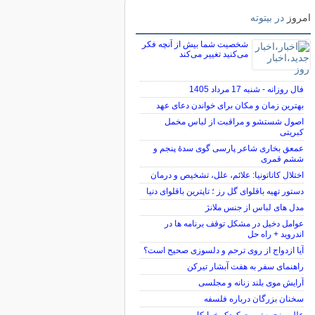
امروز
در بیتوته
شخصیت شما بیش از آنچه فکر
می‌کنید تغییر می‌کند
فال روزانه - شنبه 17 مرداد 1405
بهترین زمان و مکان برای خواندن دعای عهد
اصول شستشو و مراقبت از لباس مخمل
کبریتی
عمعق بخاری شاعر پارسی گوی سدهٔ پنجم و
ششم قمری
اختلال کاتاتونیا: علائم، علل، تشخیص و درمان
دستور تهیه باقلوای گل رز ؛ تاپترین باقلوای دنیا
مدل های لباس از جنس ملانژ
عوامل دخیل در مشکل توقف برنامه ها در
اندروید + راه حل
آیا ازدواج از روی ترحم و دلسوزی صحیح است؟
راهنمای سفر به هفت آبشار تیرکن
آرایش موی بلند زنانه و مجلسی
سخنان بزرگان درباره فلسفه