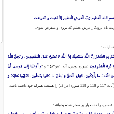
سمِ الله الْعَظیم رَبّ الْعرشِ الْعظیم إلاّ ذَهبت و انْقرضت
م،به نام پرودگار عرش عظیم که بروی و منقرض شوی.
 آیات :
ِهِ السِّحْرُ إِنَّ اللَّهَ سَیُبْطِلُهُ إِنَّ اللَّهَ لا یُصْلِحُ عَمَلَ الْمُفْسِدِینَ، وَ یُحِقُّ اللَّهُ
وْ کَرِهَ الْمُجْرِمُونَ
‏(سوره یونس، آیه ۸۱و۸۲) " و "
وَ أَوْحَیْنا إِلى‏ مُوسى‏ أَنْ
 تَلْقَفُ ما یَأْفِکُونَ، فَوَقَعَ الْحَقُّ وَ بَطَلَ ما کانُوا یَعْمَلُونَ، فَغُلِبُوا هُنالِکَ وَ
1 سوره اعراف) را همیشه همراه خود داشته باشد.