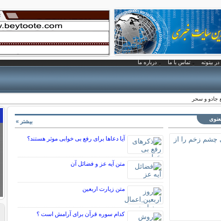
در بیتوته
تماس با ما
درباره ما
ع جادو و سحر
معنوی
بیشتر »
آیا دعاها برای رفع بی خوابی موثر هستند؟
متن آیه عز و فضائل آن
متن زيارت اربعين
کدام سوره قرآن برای آرامش است ؟