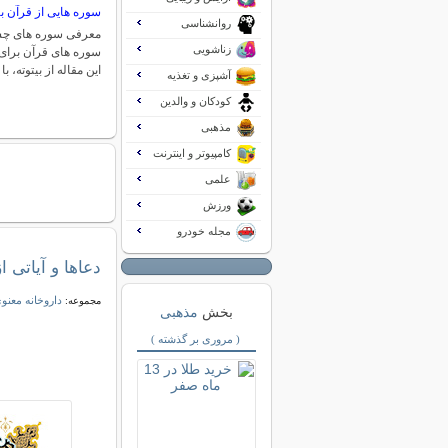
سوره هایی از قرآن 
روانشناسی
معرفی سوره های چشم
زناشویی
سوره های قرآن برای
این مقاله از بیتوته، 
آشپزی و تغذیه
کودکان و والدین
مذهبی
کامپیوتر و اینترنت
علمی
ورزش
مجله خودرو
دعاها و آیاتی 
داروخانه معنو
مجموعه:
بخش
مذهبی
( مروری بر گذشته )