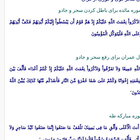
ْ اذْكُرُواْ نِعْمَتَ اللّهِ عَلَيْكُمْ إِذْ هَمَّ قَوْمٌ أَن يَبْسُطُواْ إِلَيْكُمْ أَيْدِيَهُمْ فَكَفَّ أَيْدِيَهُمْ
عَلَى اللّهِ فَلْيَتَوَكَّلِ الْمُؤْمِنُونَ
ّهِ جَمِيعًا وَلاَ تَفَرَّقُواْ وَاذْكُرُواْ نِعْمَتَ اللّهِ عَلَيْكُمْ إِذْ كُنتُمْ أَعْدَاء فَأَلَّفَ بَيْنَ
نِعْمَتِهِ إِخْوَانًا وَكُنتُمْ عَلَىَ شَفَا حُفْرَةٍ مِّنَ النَّارِ فَأَنقَذَكُم مِّنْهَا كَذَلِكَ يُبَيِّنُ اللّهُ
ْتَدُونَ
"
َ أَنتَ الْأَعْلَی وَأَلْقِ مَا فِی یَمِینِکَ تَلْقَفْ مَا صَنَعُوا إِنَّمَا صَنَعُوا کَیْدُ سَاحِرٍ وَلاَ
 أَتَی فَأُلْقِیَ السَّحَرَةُ سُجَّداً قَالُوا آمَنَّا بِرَبِّ هَارُونَ وَمُوسَی
"