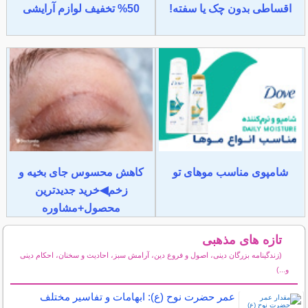
اقساطی بدون چک یا سفته!
50% تخفیف لوازم آرایشی
شامپوی مناسب موهای تو
کاهش محسوس جای بخیه و
زخم◀خرید جدیدترین
محصول+مشاوره
تازه های مذهبی
(زندگینامه بزرگان دینی، اصول و فروع دین، آرامش سبز، احادیث و سخنان، احکام دینی
و...)
سایر مطالب مذهبی
عمر حضرت نوح (ع): ابهامات و تفاسیر مختلف