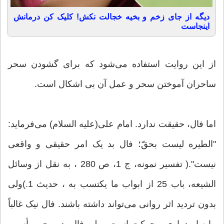
دیگه از جای زخم و بخیه خجالت نکش! کلیک کن درمانش
اینجاست
از این روایت استفاده می‌شود که برای گشودن سحر
ساحران آموختن سحر و عمل آن بی اشکال است.
اما فال، حقیقت ندارد. امام علی(علیه السلام) می‌فرماید:
"الطیره لیست بحقّ؛ فال بد یک امر حقیقی و واقعی
نیست".( تفسیر نمونه، ج 1، ص 280 ، به نقل از وسائل
الشیعه، باب 25 از ابواب ما یکتسب به ، حدیث 1.)ولی
بدون تردید اثر روانی می‌تواند داشته باشند. فال نیک غالباً
مایه امیدواری و حرکت است , ولی فال بد موجب یأس و