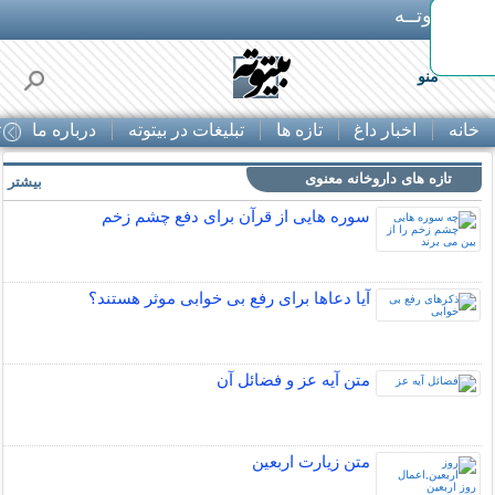
بـیتوتــه
منو
خانه
اخبار داغ
تازه ها
تبلیغات در بیتوته
درباره ما
ت
تازه های داروخانه معنوی
بیشتر »
سوره هایی از قرآن برای دفع چشم زخم
آیا دعاها برای رفع بی خوابی موثر هستند؟
متن آیه عز و فضائل آن
متن زيارت اربعين