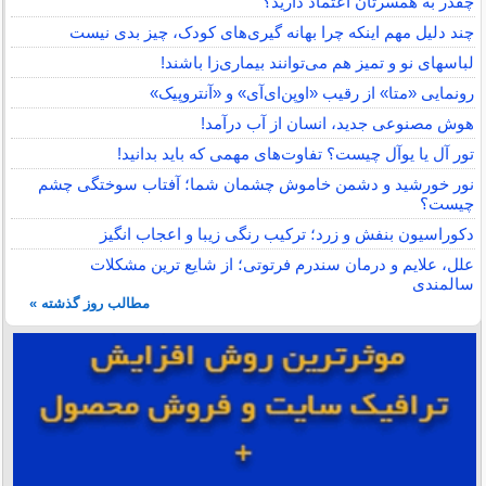
چقدر به همسرتان اعتماد دارید؟
چند دلیل مهم اینکه چرا بهانه گیری‌های کودک، چیز بدی نیست
لباس‎های نو و تمیز هم می‌توانند بیماری‌زا باشند!
رونمایی «متا» از رقیب «اوپن‌ای‌آی» و «آنتروپیک»
هوش مصنوعی جدید، انسان از آب درآمد!
تور آل یا یوآل چیست؟ تفاوت‌های مهمی که باید بدانید!
نور خورشید و دشمن خاموش چشمان شما؛ آفتاب سوختگی چشم
چیست؟
دکوراسیون بنفش و زرد؛ ترکیب رنگی زیبا و اعجاب انگیز
علل، علایم و درمان سندرم فرتوتی؛ از شایع ترین مشکلات
سالمندی
مطالب روز گذشته »