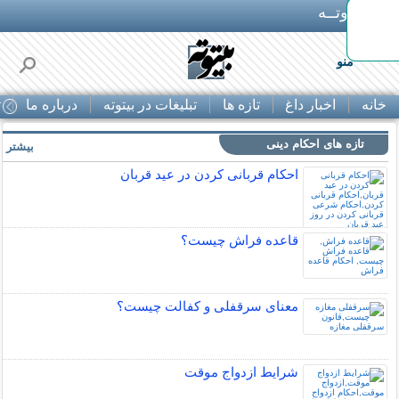
بـیتوتــه
منو
خانه
اخبار داغ
تازه ها
تبلیغات در بیتوته
درباره ما
ت
تازه های احکام دینی
بیشتر »
احکام قربانی کردن در عید قربان
قاعده فراش چیست؟
معنای سرقفلی و کفالت چیست؟
شرایط ازدواج موقت