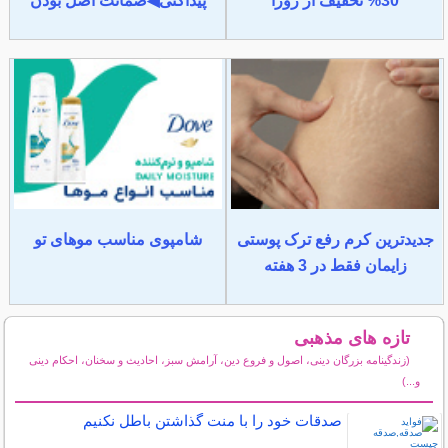
30% تخفیف از روژا
پیداکنی◀ضمانت اصل بودن
جدیدترین کرم رفع ترک پوستی
شامپوی مناسب موهای تو
زایمان فقط در 3 هفته
تازه های مذهبی
(زندگینامه بزرگان دینی، اصول و فروع دین، آرامش سبز، احادیث و سخنان، احکام دینی
و...)
سایر مطالب مذهبی
صدقات خود را با منت گذاشتن باطل نکنیم