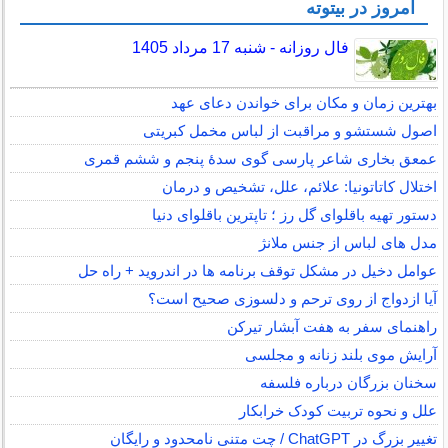
امروز در بیتوته
فال روزانه - شنبه 17 مرداد 1405
بهترین زمان و مکان برای خواندن دعای عهد
اصول شستشو و مراقبت از لباس مخمل کبریتی
عمعق بخاری شاعر پارسی گوی سدهٔ پنجم و ششم قمری
اختلال کاتاتونیا: علائم، علل، تشخیص و درمان
دستور تهیه باقلوای گل رز ؛ تاپترین باقلوای دنیا
مدل های لباس از جنس ملانژ
عوامل دخیل در مشکل توقف برنامه ها در اندروید + راه حل
آیا ازدواج از روی ترحم و دلسوزی صحیح است؟
راهنمای سفر به هفت آبشار تیرکن
آرایش موی بلند زنانه و مجلسی
سخنان بزرگان درباره فلسفه
علل و نحوه تربیت کودک خرابکار
تغییر بزرگ در ChatGPT / چت متنی نامحدود و رایگان