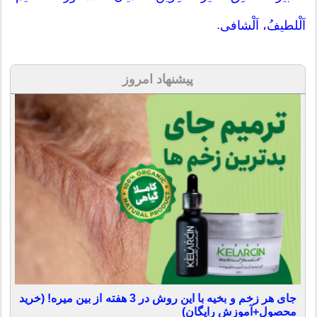
.
اَلْلطیفُ، اَلْشافی
پیشنهاد امروز
جای هر زخم و بخیه با این روش در 3 هفته از بین میره! (خرید
محصول+آموزش رایگان)