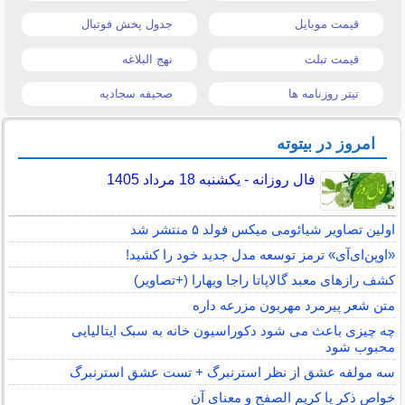
قیمت موبایل
جدول پخش فوتبال
قیمت تبلت
نهج البلاغه
تیتر روزنامه ها
صحیفه سجادیه
امروز در بیتوته
فال روزانه - یکشنبه 18 مرداد 1405
اولین تصاویر شیائومی میکس فولد ۵ منتشر شد
«اوپن‌ای‌آی» ترمز توسعه مدل جدید خود را کشید!
کشف رازهای معبد گالاپاتا راجا ویهارا (+تصاویر)
متن شعر پیرمرد مهربون مزرعه داره
چه چیزی باعث می شود دکوراسیون خانه به سبک ایتالیایی
محبوب شود
سه مولفه عشق از نظر استرنبرگ + تست عشق استرنبرگ
خواص ذکر یا کریم الصفح و معنای آن