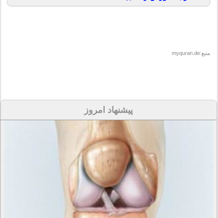
منبع:myquran.de
پیشنهاد امروز