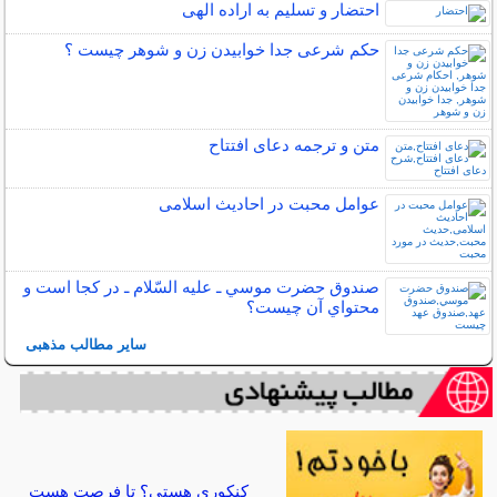
احتضار و تسلیم به اراده الهی
حکم شرعی جدا خوابیدن زن و شوهر چیست ؟
متن و ترجمه دعای افتتاح
عوامل محبت در احادیث اسلامى
صندوق حضرت موسي ـ عليه السّلام ـ در كجا است و
محتواي آن چيست؟
سایر مطالب مذهبی
کنکوری هستی؟ تا فرصت هست