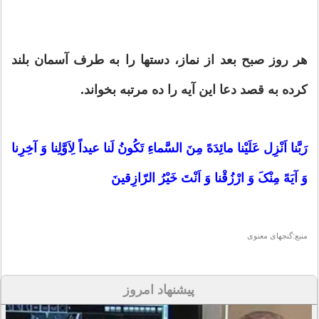
هر روز صبح بعد از نماز، دستها را به طرف آسمان بلند
کرده به قصد دعا این آیه را ده مرتبه بخواند.
رَبَّنا اَنْزِل عَلَیْنا مائِدَهً مِنَ السَّماءِ تَکُونُ لَنا عیداً لِاَوَّلِنا وَ آخِرِنا
وَ آیَهً مِنْکَ وَ ارْزُقْنا وَ اَنْتَ خَیْرُ الرّازِقینَ
منبع:گنجهای معنوی
پیشنهاد امروز