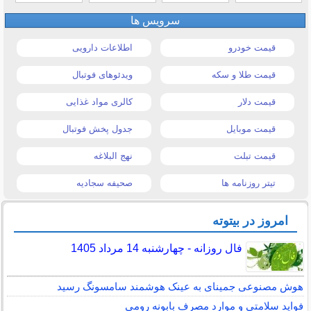
سرویس ها
قیمت خودرو
اطلاعات دارویی
قیمت طلا و سکه
ویدئوهای فوتبال
قیمت دلار
کالری مواد غذایی
قیمت موبایل
جدول پخش فوتبال
قیمت تبلت
نهج البلاغه
تیتر روزنامه ها
صحیفه سجادیه
امروز در بیتوته
فال روزانه - چهارشنبه 14 مرداد 1405
هوش مصنوعی جمینای به عینک هوشمند سامسونگ رسید
فواید سلامتی و موارد مصرف بابونه رومی