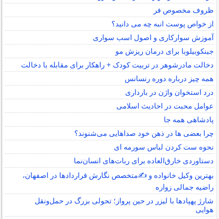
ظروف مخصوص فر
از خواص پوست انبه چه می دانید؟
آموزش سوارکاری و اصول اسب سواری
جینکوبیلوبا برای درمان ریزش مو
دخالت مادرشوهر در تربیت کودک + راهکار برای مقابله با دخالت
همه چیز درباره دوره رنسانس
درد استخوان واژن در بارداری
عوامل محبت در احادیث اسلامى
پادشاهی همه جا
چرا بعضی ها در ذهن خود صداهایی می‌شنوند؟
نحوه ست کردن لباس سورمه ای
دستاوردی خارق‌العاده برای ربات‌های انسان‌نما
بهترین وکیل خانواده و ✍️متخصص نگارش قراردادها در اصفهان،
راضیه جمالی زواره
شارژ پهپادها با لیزر در حین پرواز؛ تحولی بزرگ در حمل‌ونقل
هوایی