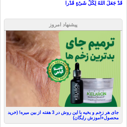
قَدْ جَعَلَ اللهُ لِکُلِّ شَیْءٍ قَدْرا
پیشنهاد امروز
جای هر زخم و بخیه با این روش در 3 هفته از بین میره! (خرید
محصول+آموزش رایگان)