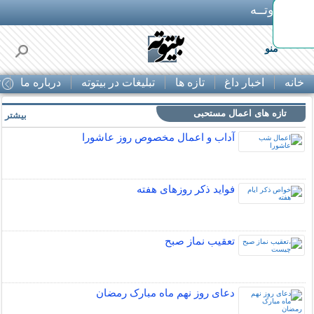
بـیتوتــه
منو
خانه
اخبار داغ
تازه ها
تبلیغات در بیتوته
درباره ما
ت
تازه های اعمال مستحبی
بیشتر »
آداب و اعمال مخصوص روز عاشورا
فواید ذکر روزهای هفته
تعقیب نماز صبح
دعای روز نهم ماه مبارک رمضان