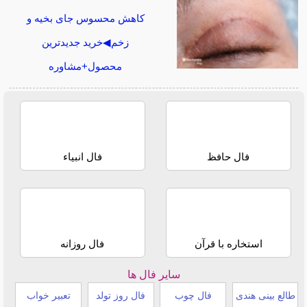
کاهش محسوس جای بخیه و
زخم◀خرید جدیدترین
محصول+مشاوره
فال حافظ
فال انبیاء
استخاره با قرآن
فال روزانه
سایر فال ها
طالع بینی هندی
فال چوب
فال روز تولد
تعبیر خواب