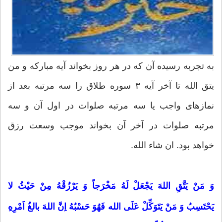
به تجربه رسیده آن که در هر روز بخواند آیه مبارکه و من
یتق الله تا آخر آیه ۳ سوره طلاق را سه مرتبه بعد از
نمازهای واجب یا سه مرتبه صلوات در اول آن و سه
مرتبه صلوات در آخر آن بخواند موجب وسعت رزق
خواهد بود. ان شاء الله.
وَ مَنْ یَتَّقِ اللهَ یَجْعَلْ لَهُ مَخْرَجاً وَ یَرْزُقْهُ مِنْ حَیْثُ لا
یَحْتَسِبُ وَ مَنْ یَتَوَکِّلْ عَلَی الله فَهُوَ حَسْبُهُ اِنَّ اللهَ بالغُ اَمْرِهِ