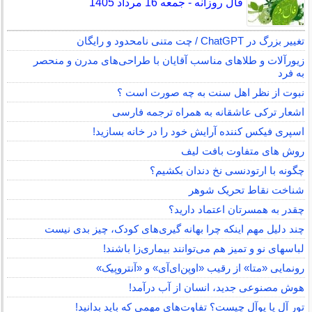
فال روزانه - جمعه 16 مرداد 1405
تغییر بزرگ در ChatGPT / چت متنی نامحدود و رایگان
زیورآلات و طلاهای مناسب آقایان با طراحی‌های مدرن و منحصر
به فرد
نبوت از نظر اهل سنت به چه صورت است ؟
اشعار ترکی عاشقانه به همراه ترجمه فارسی
اسپری فیکس کننده آرایش خود را در خانه بسازید!
روش های متفاوت بافت لیف
چگونه با ارتودنسی نخ دندان بکشیم؟
شناخت نقاط تحریک شوهر
چقدر به همسرتان اعتماد دارید؟
چند دلیل مهم اینکه چرا بهانه گیری‌های کودک، چیز بدی نیست
لباس‎های نو و تمیز هم می‌توانند بیماری‌زا باشند!
رونمایی «متا» از رقیب «اوپن‌ای‌آی» و «آنتروپیک»
هوش مصنوعی جدید، انسان از آب درآمد!
تور آل یا یوآل چیست؟ تفاوت‌های مهمی که باید بدانید!