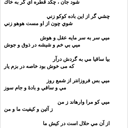
شود جان ، چكد قطره اي گر به خاك
چشي گر از اين باده كوكو زني
شوي چون از او مست هوهو زني
ميي سر به سر مايه عقل و هوش
ميي بي خم و شيشه در ذوق و جوش
بيا ساقيا مي به گردش درآر
که می خوش بود خاصه در بزم یار
ميي بس فروزانتر از شمع روز
مي و ساقي و بادهٔ و جام سوز
ميي کو مرا وارهاند ز من
ز آئین و کیفیت ما و من
از آن مي حلال است در كيش ما