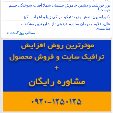
نور خورشید و دشمن خاموش چشمان شما؛ آفتاب سوختگی چشم
چیست؟
دکوراسیون بنفش و زرد؛ ترکیب رنگی زیبا و اعجاب انگیز
علل، علایم و درمان سندرم فرتوتی؛ از شایع ترین مشکلات
سالمندی
مطالب روز گذشته »