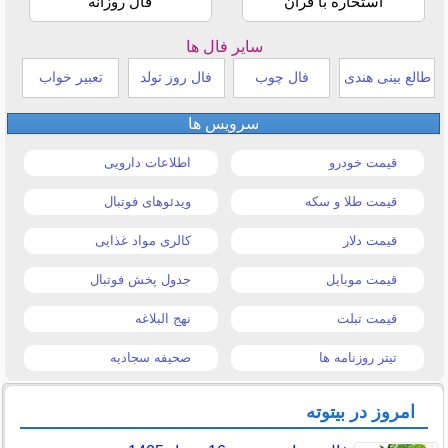
استخاره با قرآن
فال روزانه
سایر فال ها
طالع بینی هندی
فال چوب
فال روز تولد
تعبیر خواب
سرویس ها
قیمت خودرو
اطلاعات دارویی
قیمت طلا و سکه
ویدئوهای فوتبال
قیمت دلار
کالری مواد غذایی
قیمت موبایل
جدول پخش فوتبال
قیمت تبلت
نهج البلاغه
تیتر روزنامه ها
صحیفه سجادیه
امروز در بیتوته