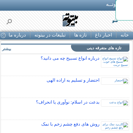
بـیتوتــه
رد
منو
خانه
اخبار داغ
تازه ها
تبلیغات در بیتوته
درباره ما
ت
تازه های متفرقه دینی
بیشتر »
درباره انواع تسبیح چه می دانید؟
احتضار و تسلیم به اراده الهی
بدعت در اسلام: نوآوری یا انحراف؟
روش های دفع چشم زخم با نمک