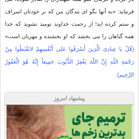
فرماید: «به آنها بگو اى بندگان من که بر خودتان اسراف
و ستم کرده اید! از رحمت خداوند نومید نشوید که خدا
همه گناهان را مى بخشد که او بخشنده و مهربان است»
(قُلْ یا عِبادِیَ الَّذِینَ أَسْرَفُوا عَلى أَنْفُسِهِمْ لاتَقْنَطُوا مِنْ
رَحْمَةِ اللّهِ إِنَّ اللّهَ یَغْفِرُ الذُّنُوبَ جَمِیعاً إِنَّهُ هُوَ الْغَفُورُ
الرَّحِیم).
پیشنهاد امروز