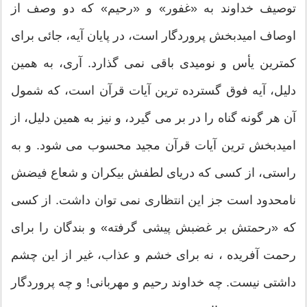
توصیف خداوند به «غفور» و «رحیم» که دو وصف از
اوصاف امیدبخش پروردگار است، در پایان آیه، جائى براى
کمترین یأس و نومیدى باقى نمى گذارد. آرى، به همین
دلیل، آیه فوق گسترده ترین آیات قرآن است، که شمول
آن هر گونه گناه را در بر مى گیرد، و نیز به همین دلیل، از
امیدبخش ترین آیات قرآن مجید محسوب مى شود. و به
راستى، از کسى که دریاى لطفش بیکران و شعاع فیضش
نامحدود است جز این انتظارى نمى توان داشت. از کسى
که «رحمتش بر غضبش پیشى گرفته» و بندگان را براى
رحمت آفریده ، نه براى خشم و عذاب، غیر از این چشم
داشتى نیست. چه خداوند رحیم و مهربانى! و چه پروردگار