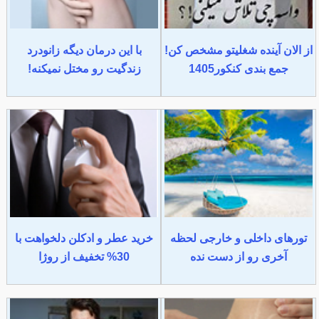
از الان آینده شغلیتو مشخص کن!
با این درمان دیگه زانودرد
جمع بندی کنکور1405
زندگیت رو مختل نمیکنه!
تورهای داخلی و خارجی لحظه
خرید عطر و ادکلن دلخواهت با
آخری رو از دست نده
30% تخفیف از روژا