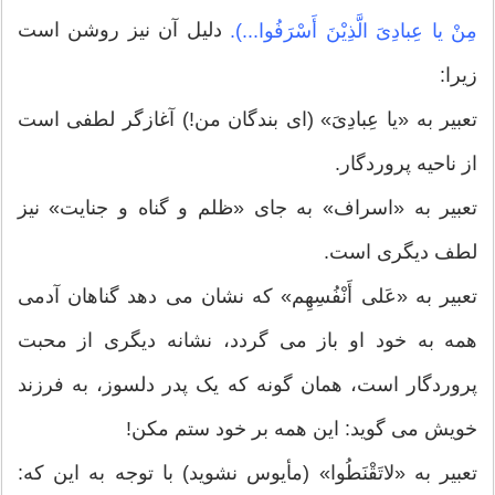
دلیل آن نیز روشن است
مِنْ یا عِبادِىَ الَّذِیْنَ أَسْرَفُوا...).
زیرا:
تعبیر به «یا عِبادِىَ» (اى بندگان من!) آغازگر لطفى است
از ناحیه پروردگار.
تعبیر به «اسراف» به جاى «ظلم و گناه و جنایت» نیز
لطف دیگرى است.
تعبیر به «عَلى أَنْفُسِهِم» که نشان مى دهد گناهان آدمى
همه به خود او باز مى گردد، نشانه دیگرى از محبت
پروردگار است، همان گونه که یک پدر دلسوز، به فرزند
خویش مى گوید: این همه بر خود ستم مکن!
تعبیر به «لاتَقْنَطُوا» (مأیوس نشوید) با توجه به این که: