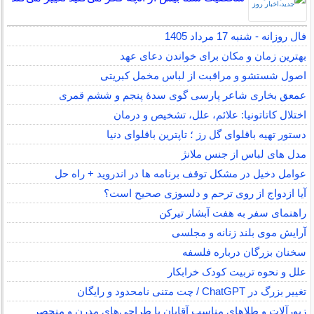
فال روزانه - شنبه 17 مرداد 1405
بهترین زمان و مکان برای خواندن دعای عهد
اصول شستشو و مراقبت از لباس مخمل کبریتی
عمعق بخاری شاعر پارسی گوی سدهٔ پنجم و ششم قمری
اختلال کاتاتونیا: علائم، علل، تشخیص و درمان
دستور تهیه باقلوای گل رز ؛ تاپترین باقلوای دنیا
مدل های لباس از جنس ملانژ
عوامل دخیل در مشکل توقف برنامه ها در اندروید + راه حل
آیا ازدواج از روی ترحم و دلسوزی صحیح است؟
راهنمای سفر به هفت آبشار تیرکن
آرایش موی بلند زنانه و مجلسی
سخنان بزرگان درباره فلسفه
علل و نحوه تربیت کودک خرابکار
تغییر بزرگ در ChatGPT / چت متنی نامحدود و رایگان
زیورآلات و طلاهای مناسب آقایان با طراحی‌های مدرن و منحصر