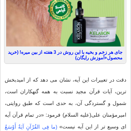
جای هر زخم و بخیه با این روش در 3 هفته از بین میره! (خرید
محصول+آموزش رایگان)
دقت در تعبیرات این آیه، نشان مى دهد که از امیدبخش
ترین، آیات قرآن مجید نسبت به همه گنهکاران است،
شمول و گستردگى آن، به حدى است که طبق روایتى،
امیرمؤمنان على(علیه السلام) فرمود: «در تمام قرآن آیه
اى وسیع تر از این آیه نیست»
(ما فِى القُرْآنِ آیَةٌ أَوْسَعُ