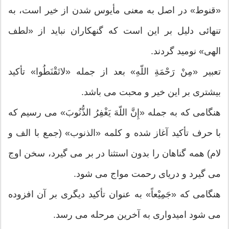
«قنوط» در اصل به معنى مأیوس شدن از خیر است، به
تنهائى دلیل بر این است که گنهکاران نباید از «لطف
الهى» نومید گردند.
تعبیر «مِنْ رَحْمَةِ اللّهِ» بعد از جمله «لاتَقْنَطُوا» تأکید
بیشترى بر این خیر و محبت مى باشد.
هنگامى که به جمله «إِنَّ اللّهَ یَغْفِرُ الذُّنُوبَ» مى رسیم که
با حرف تأکید آغاز شده و کلمه «الذنوب» (جمع با الف و
لام) همه گناهان را بدون استثنا در بر مى گیرد، سخن اوج
مى گیرد و دریاى رحمت مواج مى شود.
هنگامى که «جَمِیْعاً» به عنوان تأکید دیگرى بر آن افزوده
مى شود امیدوارى به آخرین مرحله مى رسد.