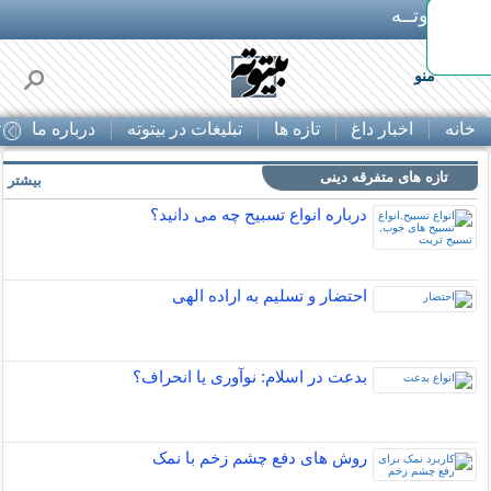
بـیتوتــه
منو
خانه
اخبار داغ
تازه ها
تبلیغات در بیتوته
درباره ما
ت
تازه های متفرقه دینی
بیشتر »
درباره انواع تسبیح چه می دانید؟
احتضار و تسلیم به اراده الهی
بدعت در اسلام: نوآوری یا انحراف؟
روش های دفع چشم زخم با نمک