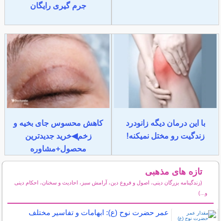
جرم گیری رایگان
با این درمان دیگه زانودرد
کاهش محسوس جای بخیه و
زندگیت رو مختل نمیکنه!
زخم◀خرید جدیدترین
محصول+مشاوره
تازه های مذهبی
(زندگینامه بزرگان دینی، اصول و فروع دین، آرامش سبز، احادیث و سخنان، احکام دینی
و...)
سایر مطالب مذهبی
عمر حضرت نوح (ع): ابهامات و تفاسیر مختلف