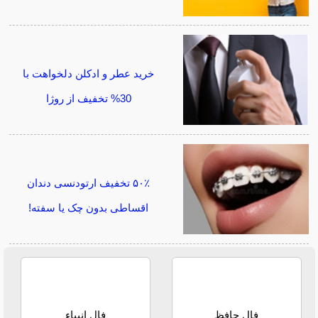
خرید عطر و ادکلن دلخواهت با
30% تخفیف از روژا
۵۰٪ تخفیف ارتودنسی دندان
اقساطی بدون چک یا سفته!
فال حافظ
فال انبیاء