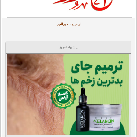
ازدواج با حورالعین
پیشنهاد امروز