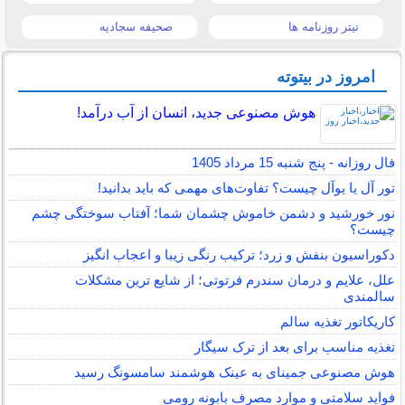
تیتر روزنامه ها
صحیفه سجادیه
امروز در بیتوته
هوش مصنوعی جدید، انسان از آب درآمد!
فال روزانه - پنج شنبه 15 مرداد 1405
تور آل یا یوآل چیست؟ تفاوت‌های مهمی که باید بدانید!
نور خورشید و دشمن خاموش چشمان شما؛ آفتاب سوختگی چشم
چیست؟
دکوراسیون بنفش و زرد؛ ترکیب رنگی زیبا و اعجاب انگیز
علل، علایم و درمان سندرم فرتوتی؛ از شایع ترین مشکلات
سالمندی
کاریکاتور تغذیه سالم
تغذیه مناسب برای بعد از ترک سیگار
هوش مصنوعی جمینای به عینک هوشمند سامسونگ رسید
فواید سلامتی و موارد مصرف بابونه رومی