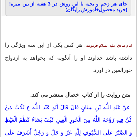
جای هر زخم و بخیه با این روش در 3 هفته از بین میره!
(خرید محصول+آموزش رایگان)
هر کس یکی از این سه ویژگی را
:
امام صادق علیه السلام فرمودند
داشته باشد خداوند او را آنگونه که بخواهد به ازدواج
حورالعین در آورد.
متن روایت را از کتاب خصال منتشر می کند.
عنْ عَبْدِ اللَّهِ بْنِ سِنَانٍ قَالَ قَالَ أَبُو عَبْدِ اللَّهِ ع‏ ثَلَاثٌ مَنْ
کُنَّ فِیهِ زَوَّجَهُ اللَّهُ مِنَ الْحُورِ الْعِینِ کَیْفَ یَشَاءُ کَظْمُ الْغَیْظِ
وَ الصَّبْرُ عَلَى السُّیُوفِ لِلَّهِ عَزَّ وَ جَلَّ وَ رَجُلٌ أَشْرَفَ عَلَى