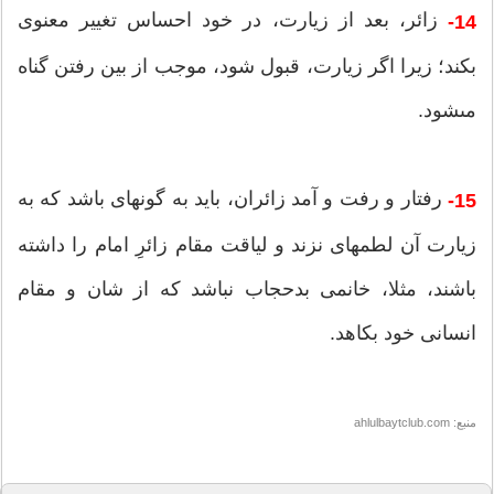
زائر، بعد از زیارت، در خود احساس تغییر معنوى
14-
بكند؛ زیرا اگر زیارت، قبول شود، موجب از بین رفتن گناه
مى‎شود.
رفتار و رفت و آمد زائران، باید به گونه‎اى باشد كه به
15-
زیارت آن لطمه‎اى نزند و لیاقت مقام زائرِ امام را داشته
باشند، مثلا، خانمى بدحجاب نباشد كه از شان و مقام
انسانى خود بكاهد.
منبع: ahlulbaytclub.com