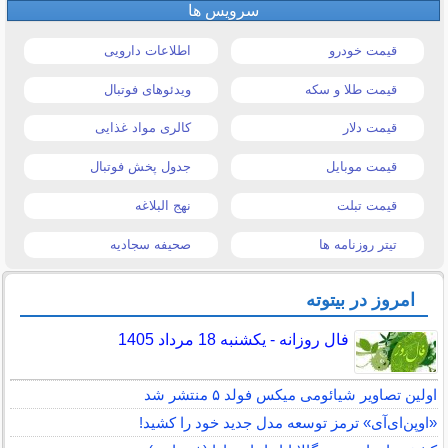
سرویس ها
قیمت خودرو
اطلاعات دارویی
قیمت طلا و سکه
ویدئوهای فوتبال
قیمت دلار
کالری مواد غذایی
قیمت موبایل
جدول پخش فوتبال
قیمت تبلت
نهج البلاغه
تیتر روزنامه ها
صحیفه سجادیه
امروز در بیتوته
فال روزانه - یکشنبه 18 مرداد 1405
اولین تصاویر شیائومی میکس فولد ۵ منتشر شد
«اوپن‌ای‌آی» ترمز توسعه مدل جدید خود را کشید!