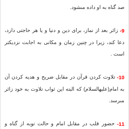
صد گناه به او داده مى‎شود.
زائر بعد از نماز، براى دین و دنیا و یا هر حاجتی دارد،
9-
دعا کند، زیرا در چنین زمان و مكانى به اجابت نزدیكتر
است .
تلاوت كردن قرآن در مقابل ضریح و هدیه كردن آن
10-
به امام(علیه‎السلام) كه البته این ثواب تلاوت به خود زائر
مى‎رسد.
حضور قلب در مقابل امام و حالت توبه از گناه و
11-