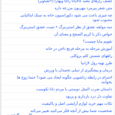
کشف رازهای معبد گالاپاتا راجا ویهارا (+تصاویر)
متن شعر پیرمرد مهربون مزرعه داره
چه چیزی باعث می شود دکوراسیون خانه به سبک ایتالیایی
محبوب شود
سه مولفه عشق از نظر استرنبرگ + تست عشق استرنبرگ
خواص ذکر یا کریم الصفح و معنای آن
تقویم مایا چیست؟
آموزش مرحله به مرحله فرنچ ناخن در خانه
راههای شستن کلم بروکلی
طرز تهیه رول لازانیا
درمان و پیشگیری از تنبلی تخمدان با ورزش
احترام در رابطه زناشویی چگونه ایجاد می شود؟ حتما زوج ها
بخوانند
داستان ضرب المثل دوستی با مردم دانا نكوست
تفاوت دل درد بارداری و پریود
نکات مهم خرید لوازم آرایشی اصل و باکیفیت
شخصیت شما بیش از آنچه فکر می‌کنید تغییر می‌کند