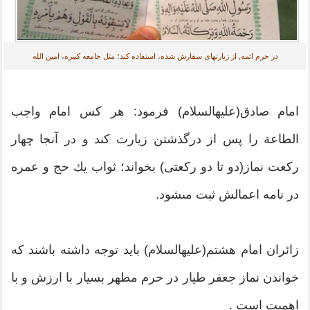
در حرم ائمه, از زیارت‎هاى سفارش شده، استفاده كند؛ مثل جامعه كبیره، امین الله
امام صادق(علیه‎السلام) فرمود: هر كس امام واجب
الطاعة را پس از درگذشتن زیارت كند و در آنجا چهار
ركعت نماز(دو تا دو ركعتی) بخواند؛ ثواب یك حج و عمره
در نامه اعمالش ثبت مى‎شود.
زائران امام هشتم(علیه‎السلام) باید توجه داشته باشند كه
خواندن نماز جعفر طیار در حرم مطهر بسیار با ارزش و با
اهمیت است .