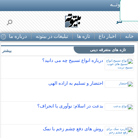
بـیتوتــه
ها
منو
خانه
اخبار داغ
تازه ها
تبلیغات در بیتوته
درباره ما
ت
تازه های متفرقه دینی
بیشتر »
درباره انواع تسبیح چه می دانید؟
احتضار و تسلیم به اراده الهی
بدعت در اسلام: نوآوری یا انحراف؟
روش های دفع چشم زخم با نمک