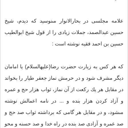
علامه مجلسى در بحارالانوار مى‎نوسید كه دیدم، شیخ
حسین عبدالصمد، جملات زیادی را از قول شیخ ابوالطیب
حسین بن احمد فقیه نوشته است :
كه هر كس به زیارت حضرت رضا(علیه‎السلام) یا امامان
دیگر مشرف شود و در حرمش نماز جعفر طیار را بخواند
در مقابل هر یك ركعت از آن نماز، ثواب هزار حج و عمره
و آزاد كردن هزار بنده و ... در نامه اعمالش نوشته
مى‎شود، و در مقابل هر گامى كه برداشته ثواب صد حج و
صد عمره و آزادى صد بنده در راه خدا و صد حسنه و محو