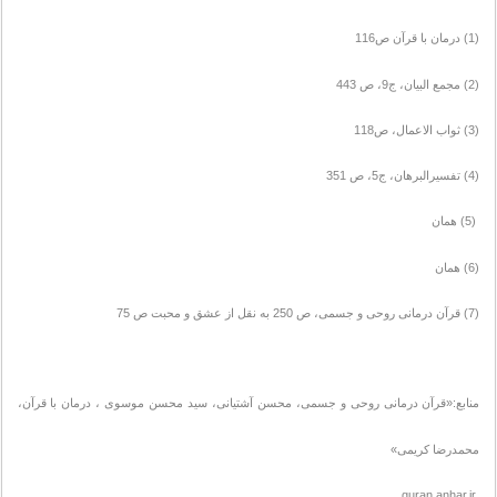
(1) درمان با قرآن ص116
(2) مجمع البیان، ج9، ص 443
(3) ثواب الاعمال، ص118
(4) تفسیرالبرهان، ج5، ص 351
(5) همان
(6) همان
(7) قرآن درمانی روحی و جسمی، ص 250 به نقل از عشق و محبت ص 75
منابع:«قرآن درمانی روحی و جسمی، محسن آشتیانی، سید محسن موسوی ، درمان با قرآن،
محمدرضا کریمی»
quran.anhar.ir