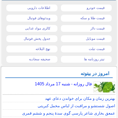
قیمت خودرو
اطلاعات دارویی
قیمت طلا و سکه
ویدئوهای فوتبال
قیمت دلار
کالری مواد غذایی
قیمت موبایل
جدول پخش فوتبال
قیمت تبلت
نهج البلاغه
تیتر روزنامه ها
صحیفه سجادیه
امروز در بیتوته
فال روزانه - شنبه 17 مرداد 1405
بهترین زمان و مکان برای خواندن دعای عهد
اصول شستشو و مراقبت از لباس مخمل کبریتی
عمعق بخاری شاعر پارسی گوی سدهٔ پنجم و ششم قمری