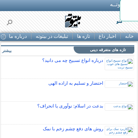
بـیتوتــه
منو
خانه
اخبار داغ
تازه ها
تبلیغات در بیتوته
درباره ما
ت
تازه های متفرقه دینی
بیشتر »
درباره انواع تسبیح چه می دانید؟
احتضار و تسلیم به اراده الهی
بدعت در اسلام: نوآوری یا انحراف؟
روش های دفع چشم زخم با نمک