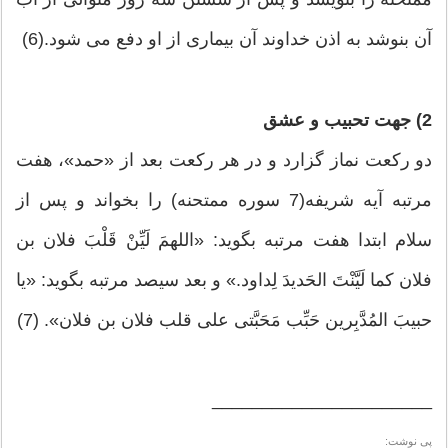
آن بنوشد به اذن خداوند آن بیماری از او دفع می شود.(6)
2) جهت تحبیب و عشق
دو رکعت نماز گزارد و در هر رکعت بعد از «حمد»، هفت
مرتبه آیه شریفه(7 سوره ممتحنه) را بخواند و پس از
سلام ابتدا هفت مرتبه بگوید: «اللهمَ لَیِّنْ قَلْبَ فلان بن
فلان کما لَیَّنْتَ الحَدیدَ لِداود.» و بعد سیصد مرتبه بگوید: «یا
حبیبَ المُدَّبِرین حَبِّب مَحَبَّتی علی قلب فلان بن فلان». (7)
______________________
پی نوشت: