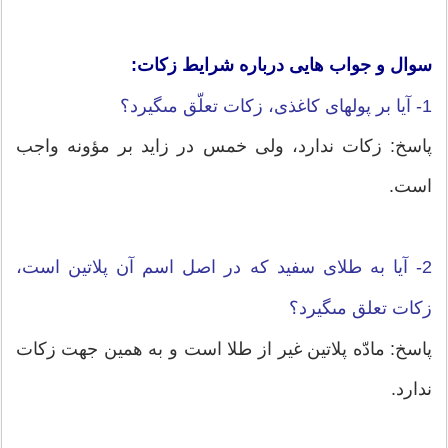
سوال و جواب هایی درباره شرایط زکات:
1- آیا بر پول‏هاى کاغذى، زکات تعلّق مى‏گیرد؟
پاسخ: زکات ندارد، ولى خمس در زاید بر مؤونه واجب
است.
2- آیا به طلاى سفید که در اصل اسم آن پلاتین است،
زکات تعلق مى‏گیرد؟
پاسخ: مادّه پلاتین غیر از طلا است و به همین جهت زکات
ندارد.