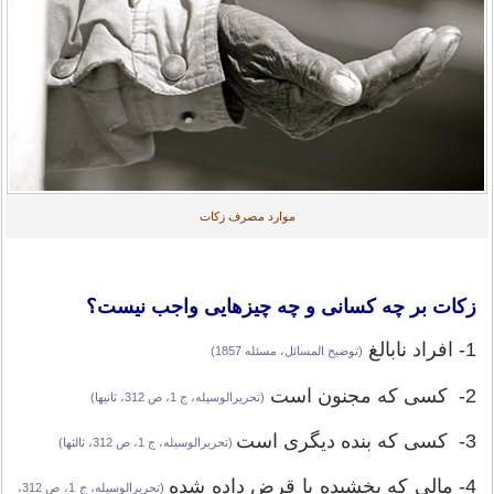
موارد مصرف زکات
زکات بر چه کسانی و چه چیزهایی واجب نیست؟
1- افراد نابالغ
(توضیح المسائل، مسئله 1857)
2- کسی که مجنون است
(تحریرالوسیله، ج 1، ص 312، ثانیها)
3- کسی که بنده دیگری است
(تحریرالوسیله، ج 1، ص 312، ثالثها)
4- مالی که بخشیده یا قرض داده شده
(تحریرالوسیله، ج 1، ص 312،