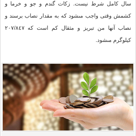
سال کامل شرط نیست. زكات گندم و جو و خرما و
كشمش وقتى واجب مى‏شود كه به مقدار نصاب برسند و
نصاب آنها من تبريز و مثقال كم است كه ٢٠٧/٨٤٧
كيلوگرم مى‏شود.