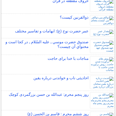
حروف مقطعه در قرآن
ذوالقرنین کیست؟
عمر حضرت نوح (ع): ابهامات و تفاسیر مختلف
صندوق حضرت موسي ـ عليه السّلام ـ در كجا است و
محتواي آن چيست؟
مناجات با خدا برای حاجت
احادیثی ناب و خواندنی درباره یقین
روز پنجم محرم: عبدالله بن حسن بزرگمردی کوچک
روز ششم محرم : قاسم بن الحسن (ع)