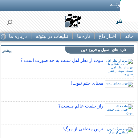
بـیتوتــه
منو
خانه
اخبار داغ
تازه ها
تبلیغات در بیتوته
درباره ما
ت
تازه های اصول و فروع دین
بیشتر »
نبوت از نظر اهل سنت به چه صورت است ؟
معنای ختم نبوت!
راز خلقت عالم چيست؟
ترس منطقی از مرگ!