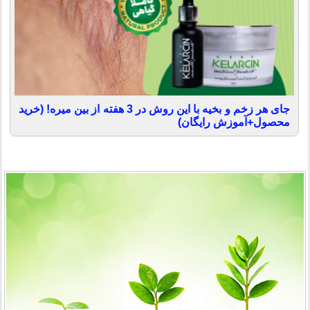
جای هر زخم و بخیه با این روش در 3 هفته از بین میره! (خرید
محصول+آموزش رایگان)