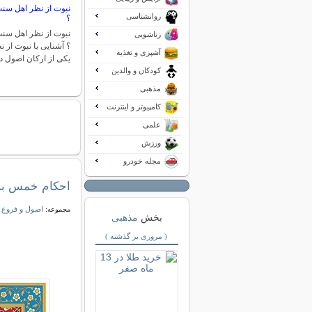
نبوت از نظر اهل س
روانشناسی
؟
نبوت از نظر اهل س
زناشویی
؟ آشنایی با نبوت از
آشپزی و تغذیه
یکی از ارکان اصول 
کودکان و والدین
مذهبی
کامپیوتر و اینترنت
علمی
ورزش
مجله خودرو
احکام خمس بر
اصول و فروع 
مجموعه:
بخش
مذهبی
( مروری بر گذشته )