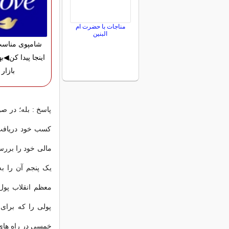
مناجات با حضرت ام
البنین
شامپوی مناسب
اینجا پیدا کن◀به
بازار
پاسخ : بله؛ در ص
کسب خود دریاف
مالی خود را بررس
یک پنجم آن را به 
معظم انقلاب پول 
پولی را که برای
خمسی در راه ها