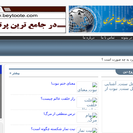
در بیتوته
تماس با ما
درباره ما
رد به چه صورت است ؟
وع دین
بیشتر »
معنای ختم نبوت!
راز خلقت عالم چيست؟
ترس منطقی از مرگ!
نیت نماز شکسته چگونه است؟