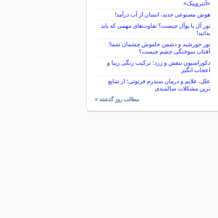
«آنتروپیک»
هوش مصنوعی جدید، انسان از آب درآمد!
تور آل یا یوآل چیست؟ تفاوت‌های مهمی که باید
بدانید!
نور خورشید و دشمن خاموش چشمان شما؛
آفتاب سوختگی چشم چیست؟
دکوراسیون بنفش و زرد؛ ترکیب رنگی زیبا و
اعجاب انگیز
علل، علایم و درمان سندرم فرتوتی؛ از شایع
ترین مشکلات سالمندی
مطالب روز گذشته »