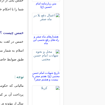
خمس یکی از ارکان
متن زیارتنامه امام
حسین (ع)
شما را با احکام 
خمس چیست ؟
هشدارهای ماه صفر و
راه های رفع نحسی این
خمس در لغت به م
ماه
اسلام به شمار می
طبق ضوابط خاصی ب
تاریخ شهادت امام حسن
مجتبی (ع): هفتم صفر یا
توجه :
بیست و هشتم صفر؟
مالیاتی که حکوم
پرداخت آن بر کس
سال از مؤونه ی