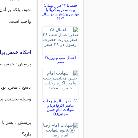
فقط با ۲۲ هزار تومان؛
شود، بلکه بر آنا
بیمه سفر به کربلا با
بهترین پوشش‌ها در سال
۱۴۰۴
واجب است.
احکام خمس برای
اعمال شب و روز ۲۸
صفر
پرسش : خمس به ام
پاسخ : مجرد بودن
وسيله بخشيدن پدر
28 صفر سالروز رحلت
پیامبر اکرم(ص) و
شهادت امام حسن
مجتبی(ع)
پرسش : پسر یا د
دارد؟