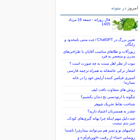
امروز
در بیتوته
فال روزانه - جمعه 16 مرداد
1405
تغییر بزرگ در ChatGPT / چت متنی نامحدود و
رایگان
زیورآلات و طلاهای مناسب آقایان با طراحی‌های
مدرن و منحصر به فرد
نبوت از نظر اهل سنت به چه صورت است ؟
اشعار ترکی عاشقانه به همراه ترجمه فارسی
اسپری فیکس کننده آرایش خود را در خانه
بسازید!
روش های متفاوت بافت لیف
چگونه با ارتودنسی نخ دندان بکشیم؟
شناخت نقاط تحریک شوهر
چقدر به همسرتان اعتماد دارید؟
چند دلیل مهم اینکه چرا بهانه گیری‌های کودک،
چیز بدی نیست
لباس‎های نو و تمیز هم می‌توانند بیماری‌زا باشند!
رونمایی «متا» از رقیب «اوپن‌ای‌آی» و