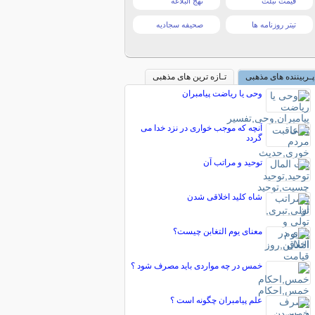
قیمت تبلت
نهج البلاغه
تیتر روزنامه ها
صحیفه سجادیه
پـربیننده های مذهبی
تـازه ترین های مذهبی
وحی یا ریاضت پیامبران
آنچه که موجب خواری در نزد خدا می
گردد
توحید و مراتب آن
شاه کلید اخلاقی شدن
معنای یوم التغابن چیست؟
خمس در چه مواردی باید مصرف شود ؟
علم پیامبران چگونه است ؟