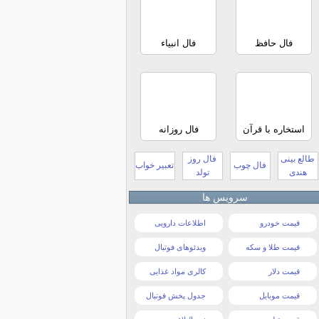
فال حافظ
فال انبیاء
استخاره با قرآن
فال روزانه
طالع بینی
فال روز
فال چوب
تعبیر خواب
هندی
تولد
سرویس ها
قیمت خودرو
اطلاعات دارویی
قیمت طلا و سکه
ویدئوهای فوتبال
قیمت دلار
کالری مواد غذایی
قیمت موبایل
جدول پخش فوتبال