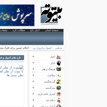
صفحه اصلی
اخبار داغ
مطالب تازه
تبلیغات 
مذهبی
اصول و فروع دین
احکام خمس برای افراد مج
اخبار
تازه های اصول و فر
بازار
فرهنگ و هنر
سلامت
گردشگری
سرگرمی
اسرار خانه داری
دنیای مد
آرایش و زیبایی