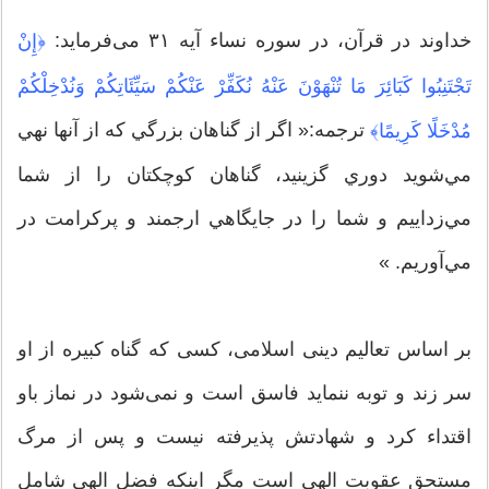
خداوند در قرآن، در سوره نساء آیه ۳۱ می‌فرماید:
﴿إِنْ
تَجْتَنِبُوا كَبَائِرَ مَا تُنْهَوْنَ عَنْهُ نُكَفِّرْ عَنْكُمْ سَيِّئَاتِكُمْ وَنُدْخِلْكُمْ
ترجمه:« اگر از گناهان بزرگي كه از آنها نهي
مُدْخَلًا كَرِيمًا﴾
مي‌شويد دوري گزينيد، گناهان كوچكتان را از شما
مي‌زداييم‌ و شما را در جايگاهي ارجمند و پركرامت در
مي‌آوريم. »
بر اساس تعالیم دینی اسلامی، کسی که گناه کبیره از او
سر زند و توبه ننماید فاسق است و نمی‌شود در نماز باو
اقتداء کرد و شهادتش پذیرفته نیست و پس از مرگ
مستحق عقوبت الهی است مگر اینکه فضل الهی شامل