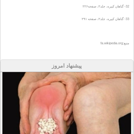
32- گناهان کبیره، جلد۲، صفحه۲۲۶
33- گناهان کبیره، جلد۲، صفحه ۲۹۱
منبع:fa.wikipedia.org
پیشنهاد امروز