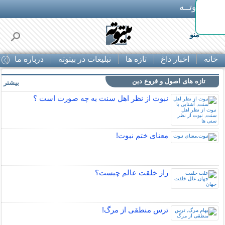
بـیتوتــه
منو
خانه
اخبار داغ
تازه ها
تبلیغات در بیتوته
درباره ما
ت
تازه های اصول و فروع دین
بیشتر »
نبوت از نظر اهل سنت به چه صورت است ؟
معنای ختم نبوت!
راز خلقت عالم چيست؟
ترس منطقی از مرگ!