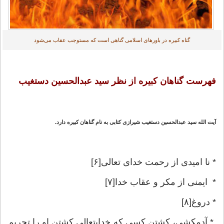
گناه کبیره در باورهای اسلامی گناهی است که مستوجب عقاب می‌شود
فهرست گناهان کبیره از نظر سید عبدالحسین دستغیب
آیت الله سید عبدالحسین دستغیب شیرازی کتابی به نام گناهان کبیره دارد.
* نا امیدی از رحمت خدای تعالی[۶]
* ایمنی از مکر و عقاب خدا[۷]
* دروغ[۸]
* آدمکشی، کشتن کسی که خدایتعالی کشتن او را تحریم