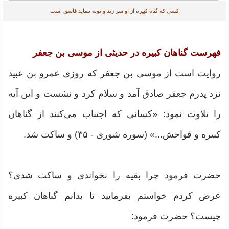
کسی که گناه کبیره از او سر زند و توبه ننماید فاسق است
فهرست گناهان کبیره در حدیثی از موسی بن جعفر
روایت است از موسی بن جعفر که روزی عمرو بن عبید
نزد پدرم جعفر صادق آمد و سلام کرد و نشست و این آیه
را تلاوت نمود: «کسانی که اجتناب می‌کنند از گناهان
کبیره و فواحش...» (سوره شوری - ۳۵) و ساکت شد.
حضرت فرمود چرا بقیه را نخواندی و ساکت شدی؟
عرض کردم خواستم بفرمایید تا بدانم گناهان کبیره
چیست؟ حضرت فرمود: