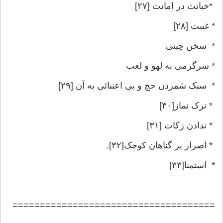
*خیانت در امانت [۲۷]
* غیبت [۲۸]
* سخن چینی
* سرگرمی به لهو و لعب
* سبک شمردن حج و بی اعتنائی به آن [۲۹]
* ترک نماز[۳۰]
* ندادن زکات [۳۱]
* اصرار بر گناهان کوچک[۳۲].
* استمنا[۳۳]
=====================================