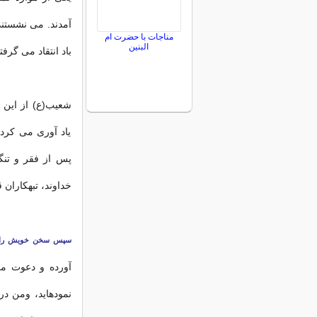
‏آمدند. مى‏ نشستن
مناجات با حضرت ام
البنین
باد انتقاد مى‏ گرف
شعیب(ع) از این عم
یاد آورى مى‏ کرد،
پس از فقر و تنگ
خداوند، تبهکاران 
سپس سخن خویش را بد
آورده و دعوت مرا
نموده‏اید، ومن د