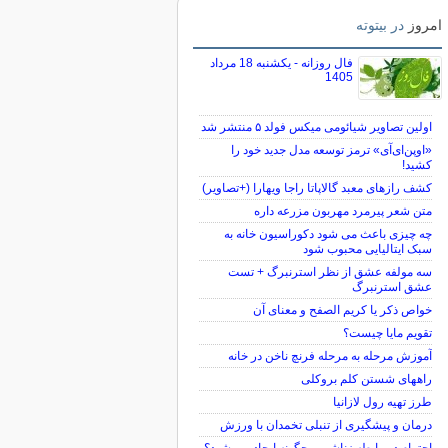
امروز
در بیتوته
فال روزانه - یکشنبه 18 مرداد
1405
اولین تصاویر شیائومی میکس فولد ۵ منتشر شد
«اوپن‌ای‌آی» ترمز توسعه مدل جدید خود را
کشید!
کشف رازهای معبد گالاپاتا راجا ویهارا (+تصاویر)
متن شعر پیرمرد مهربون مزرعه داره
چه چیزی باعث می شود دکوراسیون خانه به
سبک ایتالیایی محبوب شود
سه مولفه عشق از نظر استرنبرگ + تست
عشق استرنبرگ
خواص ذکر یا کریم الصفح و معنای آن
تقویم مایا چیست؟
آموزش مرحله به مرحله فرنچ ناخن در خانه
راههای شستن کلم بروکلی
طرز تهیه رول لازانیا
درمان و پیشگیری از تنبلی تخمدان با ورزش