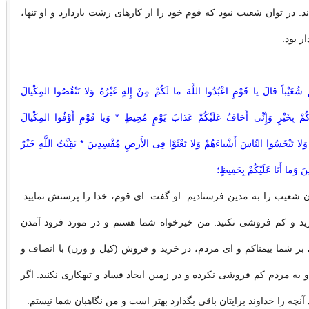
ند. در توان شعیب نبود که قوم خود را از کارهاى زشت بازدارد و او تنها،
ار بود.
 شُعَیْباً قالَ یا قَوْمِ اعْبُدُوا اللَّهَ ما لَکُمْ مِنْ إِلهٍ غَیْرُهُ وَلا تَنْقُصُوا المِکْیالَ
ُمْ بِخَیْرٍ وَإِنِّى أَخافُ عَلَیْکُمْ عَذابَ یَوْمٍ مُحِیطٍ * وَیا قَوْمِ أَوْفُوا المِکْیالَ
لا تَبْخَسُوا النّاسَ أَشْیاءَهُمْ وَلا تَعْثَوْا فِى الأَرضِ مُفْسِدِینَ * بَقِیَّتُ اللَّهِ خَیْرٌ
ِینَ وَما أَنَا عَلَیْکُمْ بِحَفِیظٍ؛
ان شعیب را به مدین فرستادیم. او گفت: اى قوم، خدا را پرستش نمایید.
رید و کم فروشى نکنید. من خیرخواه شما هستم و در مورد فرود آمدن
ر شما بیمناکم و اى مردم، در خرید و فروش (کیل و وزن) با انصاف و
 به مردم کم فروشى نکرده و در زمین ایجاد فساد و تبهکارى نکنید. اگر
 آنچه را خداوند برایتان باقى بگذارد بهتر است و من نگاهبان شما نیستم.