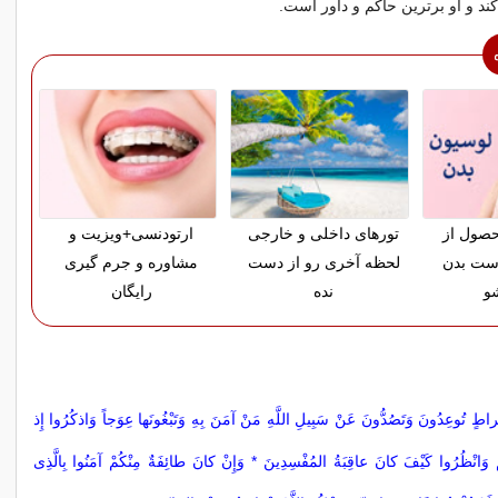
ند و او برترین حاکم و داور است.
حصول از
تورهای داخلی و خارجی
ارتودنسی+ویزیت و
ست بدن
لحظه آخری رو از دست
مشاوره و جرم گیری
و
نده
رایگان
ِراطٍ تُوعِدُونَ وَتَصُدُّونَ عَنْ سَبِیلِ اللَّهِ مَنْ آمَنَ بِهِ وَتَبْغُونَها عِوَجاً وَاذکُرُوا إِذ
رَکُمْ وَانْظُرُوا کَیْفَ کانَ عاقِبَةُ المُفْسِدِینَ * وَإِنْ کانَ طائِفَةٌ مِنْکُمْ آمَنُوا بِالَّذِى