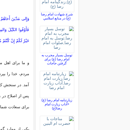
شرح شهادت امام رضا
(ع) در منابع اسلامي
وَإِلى‏ مَدْیَنَ أَخاهُمْ ش
فَأَوْفُوا الکَیْلَ وَال
خَیْرٌ لَکُمْ إِنْ کُنْتُمْ م
توسل بسیار مجرب به
امام رضا (ع) برای
و ما براى اهل م
گرفتن حاجات
مردم، خدا را بپر
آمد. در سنجش کیل 
پس از اصلاح در زم
زیارتنامه امام رضا (ع)
+آداب زیارت امام
براى سعادت شما 
رضا(ع)
یکى از موارد گم