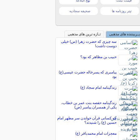
قیمت تبلت
نهج البلاغه
تیتر روزنامه ها
صحیفه سجادیه
پـربیننده های مذهبی
تـازه ترین های مذهبی
سه چیزی که حضرت زهرا (س) خیلی
دوست داشت!
حبیب بن مظاهر که بود؟
پیامبری که پسرخاله حضرت عیسی(ع)
بود
زندگينامه امام سجاد (ع)
زندگینامه حفصه بنت عمر بن خطاب،
یکی از همسران پیامبر (ص)
چه کسانی قرآن خواندن سر مطهر امام
حسین (ع) را شنیدند؟
معجزات امام محمدباقر (ع)