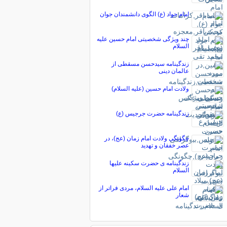
امام جواد (ع) الگوى دانشمندان جوان
چند ویژگی شخصیتی امام حسین علیه
السلام
زندگینامه سیدحسن مسقطی از
عالمان دینی
ولادت امام حسين (عليه السلام)
زندگینامه حضرت جرجیس (ع)
چگونگی ولادت امام زمان (عج)، در
عصر خفقان و تهدید
زندگینامه ی حضرت سکینه علیها
السلام
امام علی علیه السلام، مردی فراتر از
شعار