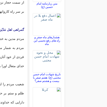
از سمت حجاز نزدیک
متن زیارتنامه امام
حسین (ع)
بر سر راه کاروان‏
گمراهى اهل مَدْیَن
هشدارهای ماه صفر و
مردم مدین به خدا 
راه های رفع نحسی این
ماه
مردم به شمار مى
فردى از خود آنان
خداى متعال اورا 
تاریخ شهادت امام حسن
مجتبی (ع): هفتم صفر یا
بیست و هشتم صفر؟
شعیب مردم را از 
ظلم و ستم بر حذر
دارایى که خداوند 