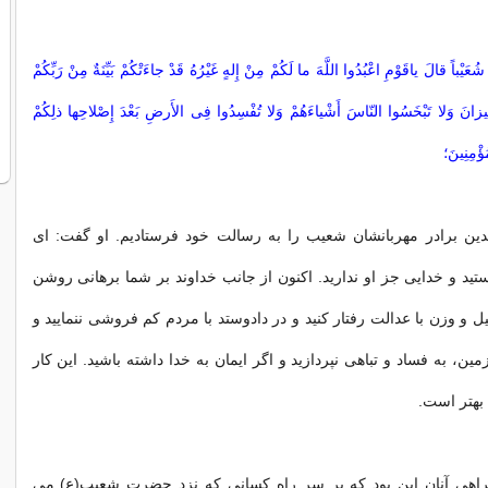
ُعَیْباً قالَ یاقَوْمِ اعْبُدُوا اللَّهَ ما لَکُمْ مِنْ إِلهٍ غَیْرُهُ قَدْ جاءَتْکُمْ بَیِّنَةٌ مِنْ رَبِّکُمْ
مِیزانَ وَلا تَبْخَسُوا النّاسَ أَشْیاءَهُمْ وَلا تُفْسِدُوا فِى الأَرضِ بَعْدَ إِصْلاحِها ذلِکُمْ
ُؤْمِنِینَ؛
دین برادر مهربانشان شعیب را به رسالت خود فرستادیم. او گفت: اى‏
ستید و خدایى جز او ندارید. اکنون از جانب خداوند بر شما برهانى روشن
و وزن با عدالت رفتار کنید و در دادوستد با مردم کم ‏فروشى ننمایید و
ین، به فساد و تباهى نپردازید و اگر ایمان به خدا داشته باشید. این کار
بهتر است.
راهى آنان این بود که بر سر راه کسانى که نزد حضرت شعیب(ع) مى