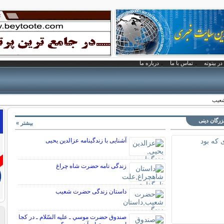
در بیتوته
تماس با ما
درباره ما
شعیب
بزرگان دینی
بیشتر »
آشنایی با زندگینامه عزالدین یحیی
زندگی نامه حضرت شاه چراغ
داستان زندگی حضرت شعیب
صندوق حضرت موسي ـ عليه السّلام ـ در كجا