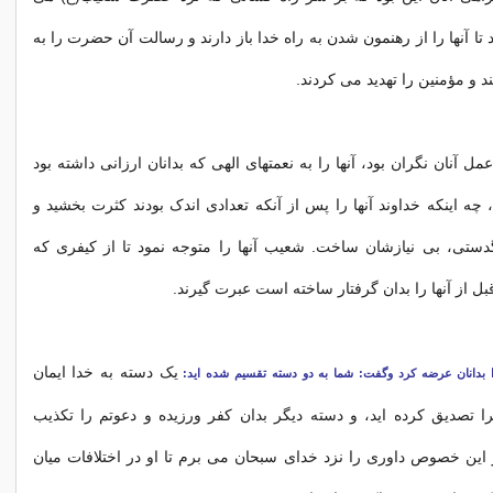
د تا آنها را از رهنمون شدن به راه خدا باز دارند و رسالت آن حضرت را به
تند و مؤمنین را تهدید مى‏ کردند.
ل آنان نگران بود، آنها را به نعمت‏هاى الهى که بدانان ارزانى داشته بود
 چه این‏که خداوند آنها را پس از آن‏که تعدادى اندک بودند کثرت بخشید و
دستى، بى‏ نیازشان ساخت. شعیب آنها را متوجه نمود تا از کیفرى که
قبل از آنها را بدان گرفتار ساخته است عبرت گیرند.
یک دسته به خدا ایمان
انان عرضه کرد وگفت: شما به دو دسته تقسیم شده‏ اید:
 تصدیق کرده ‏اید، و دسته دیگر بدان کفر ورزیده و دعوتم را تکذیب
ر این خصوص داورى را نزد خداى سبحان مى‏ برم تا او در اختلافات میان