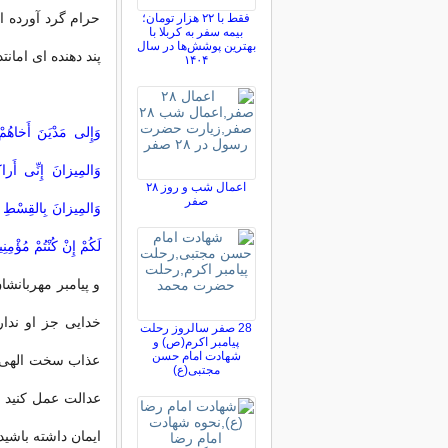
حرام گرد آورده‏ ا
فقط با ۲۲ هزار تومان؛
بیمه سفر به کربلا با
بهترین پوشش‌ها در سال
پند دهنده ‏اى امانت‏د
۱۴۰۴
وَإِلى‏ مَدْیَنَ أَخاهُمْ
وَالمِیزانَ إِنِّى أَراک
اعمال شب و روز ۲۸
صفر
وَالمِیزانَ بِالقِسْطِ وَ
لَکُمْ إِنْ کُنْتُمْ مُؤْمِن
و پیامبر مهربانش
خدایى جز او ندا
28 صفر سالروز رحلت
پیامبر اکرم(ص) و
شهادت امام حسن
عذاب سخت الهى ب
مجتبی(ع)
عدالت عمل کنید و
ایمان داشته باشید