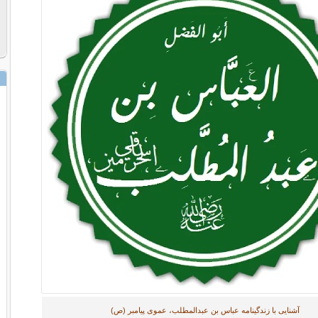
آشنایی با زندگینامه عباس بن عبدالمطلب، عموی پیامبر (ص)