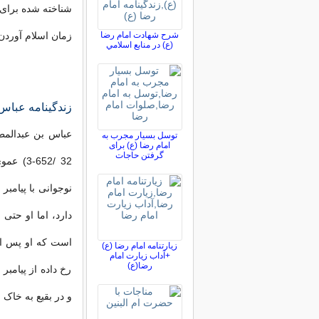
شناخته شده برای 
شرح شهادت امام رضا
زمان اسلام آوردن
(ع) در منابع اسلامي
زندگینامه عباس
توسل بسیار مجرب به
امام رضا (ع) برای
گرفتن حاجات
32 /-3
نوجوانی با پیامبر
دارد، اما او حتی
است که او پس از
زیارتنامه امام رضا (ع)
+آداب زیارت امام
رضا(ع)
رخ داده از پیامب
و در بقیع به خاک