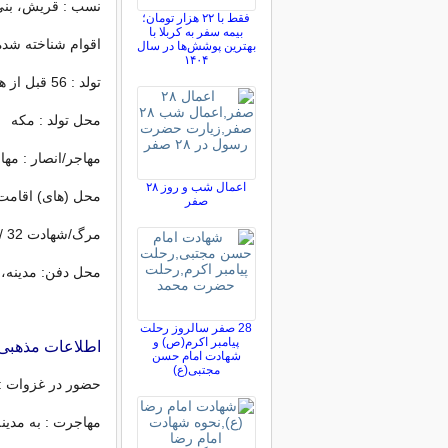
نسب : قریش، بن
فقط با ۲۲ هزار تومان؛
بیمه سفر به کربلا با
اقوام شناخته شده
بهترین پوشش‌ها در سال
۱۴۰۴
تولد : 56 قبل از هجرت /566-7
محل تولد : مکه
مهاجر/انصار : مها
اعمال شب و روز ۲۸
محل (های) اقامت 
صفر
مرگ/شهادت 32 /652-3
محل دفن: مدینه، 
28 صفر سالروز رحلت
پیامبر اکرم(ص) و
اطلاعات مذهبی
شهادت امام حسن
مجتبی(ع)
حضور در غزوات :
مهاجرت : به مدین