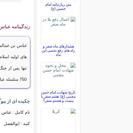
متن زیارتنامه امام
حسین (ع)
زندگینامه عباس
عباس بن عبدال
هشدارهای ماه صفر و
راه های رفع نحسی این
ماه
های اولیه اسلا
750 سلسله عباسی را تأسیس کردند.
تاریخ شهادت امام حسن
مجتبی (ع): هفتم صفر یا
بیست و هشتم صفر؟
چکیده ای از بی
نام کامل : عباس 
کنیه : ابوالفضل