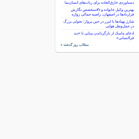
دستاوردی خارق‌العاده برای ربات‌های انسان‌نما
بهترین وکیل خانواده و ✍️متخصص نگارش
قراردادها در اصفهان، راضیه جمالی زواره
شارژ پهپادها با لیزر در حین پرواز؛ تحولی بزرگ
در حمل‌ونقل هوایی
ادعای ماسک از بازگرداندن بینایی تا «دید
فراانسانی»
مطالب روز گذشته »