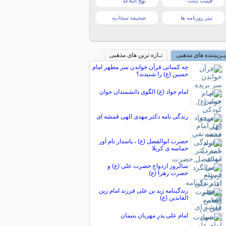
قیمت تبلت
نهج البلاغه
تیتر روزنامه ها
صحیفه سجادیه
پـربیننده های مذهبی
تـازه ترین های مذهبی
چه کسانی قرآن خواندن سر مطهر امام
حسین (ع) را شنیدند؟
امام جواد (ع) الگوى دانشمندان جوان
زندگی نامه دکتر مهدی الهی قمشه ای
حضرت ابوالفضل (ع) ، پاسدار نام آور
حماسه ی کربلا
سالروز ازدواج حضرت علی (ع) و
حضرت زهرا (ع)
زندگینامه زید بن علی فرزند امام زین
العابدین (ع)
امام علی پدرِ مهربان یتیمان