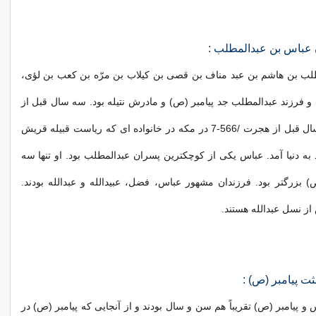
عباس بن عبدالمطلب :
لب بن هاشم بن عبد مناف بن قصی بن کیلاب بن مرّه بن کعب بن لؤی،
و فرزند عبدالمطلب جد پیامبر (ص) و مادرش نتیله بود. سه سال قبل از
عام الفیل و 56 سال قبل از هجرت /566-7 در مکه در خانواده ای که ریاست قبیله قریش
 به دنیا آمد. عباس یکی از کوچکترین پسران عبدالمطلب بود. او تنها سه
) بزرگتر بود. فرزندان مشهور عباس، فضل، عبیدالله و عبدالله بودند.
از نسل عبدالله هستند.
ثت پیامبر (ص) :
 و پیامبر (ص) تقریباً هم سن و سال بودند و از آنجایی که پیامبر (ص) در