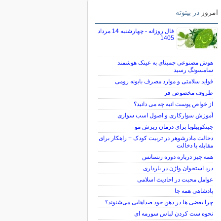
امروز
در بیتوته
فال روزانه - چهارشنبه 14 مرداد
1405
هوش مصنوعی جمینای به عینک هوشمند
سامسونگ رسید
فواید سلامتی و موارد مصرف بابونه رومی
ظروف مخصوص فر
از خواص پوست انبه چه می دانید؟
آموزش سوارکاری و اصول اسب سواری
جینکوبیلوبا برای درمان ریزش مو
دخالت مادرشوهر در تربیت کودک + راهکار برای
مقابله با دخالت
همه چیز درباره دوره رنسانس
درد استخوان واژن در بارداری
عوامل محبت در احادیث اسلامى
پادشاهی همه جا
چرا بعضی ها در ذهن خود صداهایی می‌شنوند؟
نحوه ست کردن لباس سورمه ای