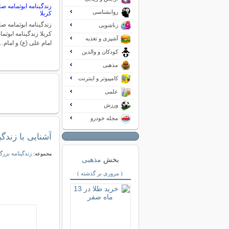
زندگینامه ابوثمامه ص
روانشناسی
کربلا
زندگینامه ابوثمامه ص
زناشویی
کربلا زندگینامه ابوث
آشپزی و تغذیه
امام علی (ع) و امام
کودکان و والدین
مذهبی
کامپیوتر و اینترنت
علمی
ورزش
مجله خودرو
آشنایی با زند
زندگینامه بزرگ
مجموعه:
بخش
مذهبی
( مروری بر گذشته )