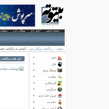
صفحه اصلی
اخبار داغ
مطالب تازه
تبلیغات 
مذهبی
زندگینامه بزرگان دینی
آشنایی با زندگینامه عب
اخبار
تازه های زندگینامه 
بازار
فرهنگ و هنر
سلامت
گردشگری
سرگرمی
اسرار خانه داری
دنیای مد
آرایش و زیبایی