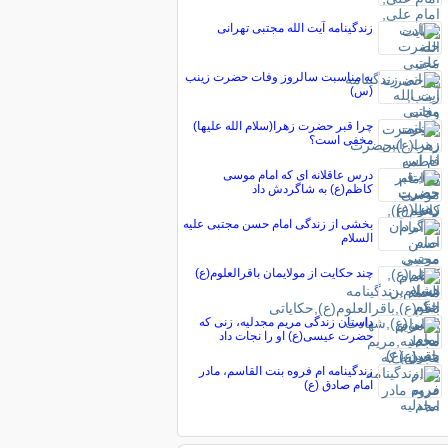
زندگینامه آیت الله مجتبی تهرانی
به مناسبت سالروز وفات حضرت زينب
(س)
چرا قبر حضرت زهرا(سلام الله علیها)
مخفی است؟
درس عاقلانه ای که امام موسی
کاظم(ع) به شاگردش داد
بخشی از زندگی امام حسن مجتبی علیه
السلام
چند حکایت از مولایمان باقرالعلوم(ع)
داستان زندگی مریم مجدلیه، زنی که
حضرت عیسی(ع) او را نجات داد
زندگینامه ام فروه بنت القاسم، مادر
امام صادق (ع)