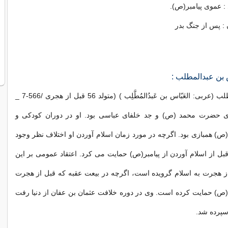
: عموی پیامبر(ص).
 : پس از جنگ بدر
 بن عبدالمطلب :
عباس بن عبدالمطلب (عربی: العَبّاس بن عَبدُالمُطَّلِب ) (متولد 56 قبل از هجری /566-7 _
652) عموی حضرت محمد (ص) و جد خلفای عباسی بود. او در دوران کودکی و
 (ص) همبازی بود. اگرچه در مورد زمان اسلام آوردن او اختلاف نظر وجود
 قبل از اسلام آوردن از پیامبر(ص) حمایت می کرد. اعتقاد عمومی بر این
 هجرت به اسلام گرویده است، اگرچه در بیعت عقبه که قبل از هجرت
ر (ص) حمایت کرده است. وی در دوره خلافت عثمان بن عفان از دنیا رفت
 سپرده شد.