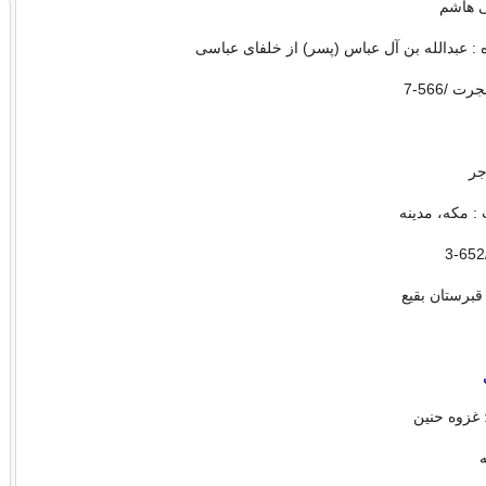
ی هاشم
 : عبدالله بن آل عباس (پسر) از خلفای عباسی
جر
: مکه، مدینه
قبرستان بقیع
 غزوه حنین
ه