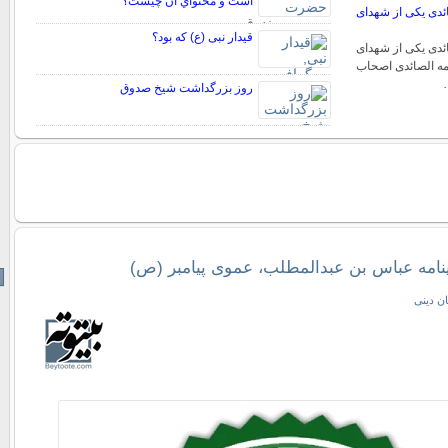
است و محتواي آن چيست؟
ائدی یکی از شهدای
قیدار نبی (ع) که بود؟
ائدی یکی از شهدای
مامه الصائدی اصحاب
…
روز بزرگداشت شيخ صدوق
گینامه عباس بن عبدالمطلب، عموی پیامبر (ص)
ان دینی