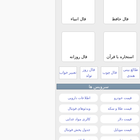
فال حافظ
فال انبیاء
استخاره با قرآن
فال روزانه
طالع بینی
فال روز
فال چوب
تعبیر خواب
هندی
تولد
سرویس ها
قیمت خودرو
اطلاعات دارویی
قیمت طلا و سکه
ویدئوهای فوتبال
قیمت دلار
کالری مواد غذایی
قیمت موبایل
جدول پخش فوتبال