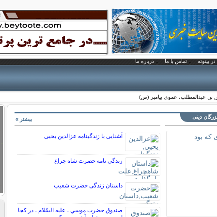
در بیتوته
تماس با ما
درباره ما
اس بن عبدالمطلب، عموی پیامبر (ص)
بزرگان دینی
بیشتر »
آشنایی با زندگینامه عزالدین یحیی
زندگی نامه حضرت شاه چراغ
داستان زندگی حضرت شعیب
صندوق حضرت موسي ـ عليه السّلام ـ در كجا