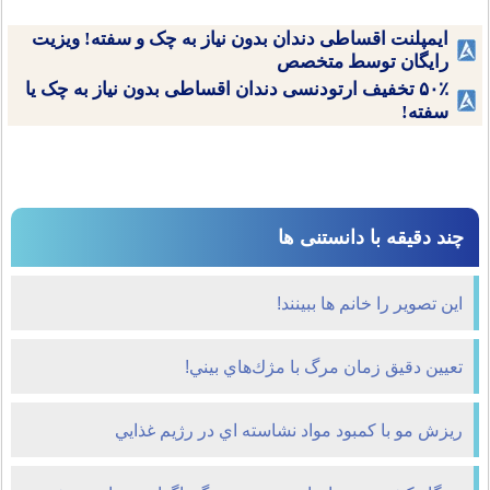
ایمپلنت اقساطی دندان بدون نیاز به چک و سفته! ویزیت
رایگان توسط متخصص
۵۰٪ تخفیف ارتودنسی دندان اقساطی بدون نیاز به چک یا
سفته!
چند دقیقه با دانستنی ها
این تصویر را خانم ها ببینند!
تعيين دقيق زمان مرگ با مژك‌هاي بيني!
ريزش مو با کمبود مواد نشاسته اي در رژيم غذايي