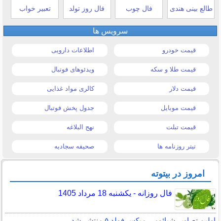
طالع بینی هندی
فال چوب
فال روز تولد
تعبیر خواب
سرویس ها
قیمت خودرو
اطلاعات دارویی
قیمت طلا و سکه
ویدئوهای فوتبال
قیمت دلار
کالری مواد غذایی
قیمت موبایل
جدول پخش فوتبال
قیمت تبلت
نهج البلاغه
تیتر روزنامه ها
صحیفه سجادیه
امروز در بیتوته
فال روزانه - یکشنبه 18 مرداد 1405
اولین تصاویر شیائومی میکس فولد ۵ منتشر شد