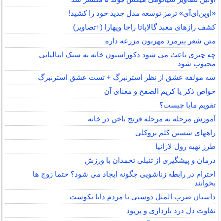
«اوپن‌ای‌آی» ترمز توسعه مدل جدید خود را کشید!
کشف رازهای معبد گالاپاتا راجا ویهارا (+تصاویر)
متن شعر پیرمرد مهربون مزرعه داره
چه چیزی باعث می شود دکوراسیون خانه به سبک ایتالیایی
محبوب شود
سه مولفه عشق از نظر استرنبرگ + تست عشق استرنبرگ
خواص ذکر یا کریم الصفح و معنای آن
تقویم مایا چیست؟
آموزش مرحله به مرحله فرنچ ناخن در خانه
راههای شستن کلم بروکلی
طرز تهیه رول لازانیا
درمان و پیشگیری از تنبلی تخمدان با ورزش
احترام در رابطه زناشویی چگونه ایجاد می شود؟ حتما زوج ها
بخوانند
داستان ضرب المثل دوستی با مردم دانا نكوست
تفاوت دل درد بارداری و پریود