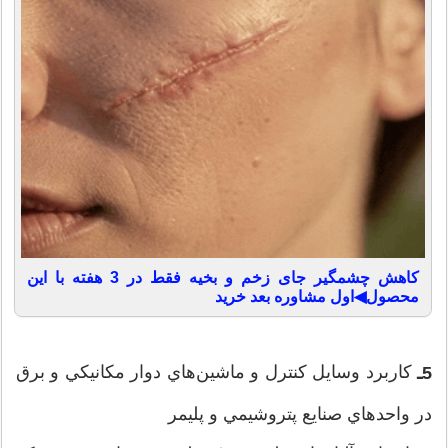
کاهش چشمگیر جای زخم و بخیه فقط در 3 هفته با این
محصول◀اول مشاوره بعد خرید
كاربرد وسايل كنترل و ماشين‌هاي دوار مكانيكي و برق
5ـ
در واحدهاي صنايع پتروشيمي و پليمر