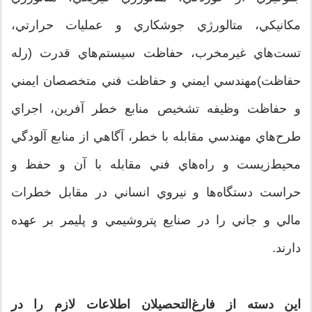
مكانيكي، متالورژي جوشكاري و عمليات حرارتي،
تست‌هاي غيرمخرب، حفاظت سيستم‌هاي قدرت (رله
حفاظت)مهندسي ايمني و حفاظت فني متخصصان ايمني
و حفاظت وظيفه تشخيص منابع خطر آفرين، اجراي
طرح‌هاي مهندسي مقابله با خطر، آگاهي از منابع آلودگي
محيط‌زيست و راه‌هاي فني مقابله با آن و حفظ و
حراست دستگاه‌ها و نيروي انساني در مقابل خطرات
مالي و جاني را در صنايع پتروشيمي و پليمر بر عهده
دارند.
اين دسته از فارغ‌التحصيلان اطلاعات لازم را در