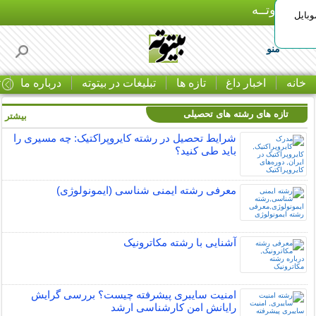
بـیتوتــه
وبایل
منو
خانه
اخبار داغ
تازه ها
تبلیغات در بیتوته
درباره ما
ت
تازه های رشته های تحصیلی
بیشتر »
شرایط تحصیل در رشته کایروپراکتیک: چه مسیری را
باید طی کنید؟
معرفی رشته ایمنی شناسی (ایمونولوژی)
آشنایی با رشته مکاترونیک
امنیت سایبری پیشرفته چیست؟ بررسی گرایش
رایانش امن کارشناسی ارشد