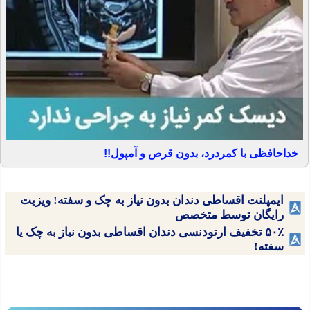
خداحافظی با کمردرد، بدون قرص و آمپول!!
ایمپلنت اقساطی دندان بدون نیاز به چک و سفته! ویزیت
رایگان توسط متخصص
۵۰٪ تخفیف ارتودنسی دندان اقساطی بدون نیاز به چک یا
سفته!