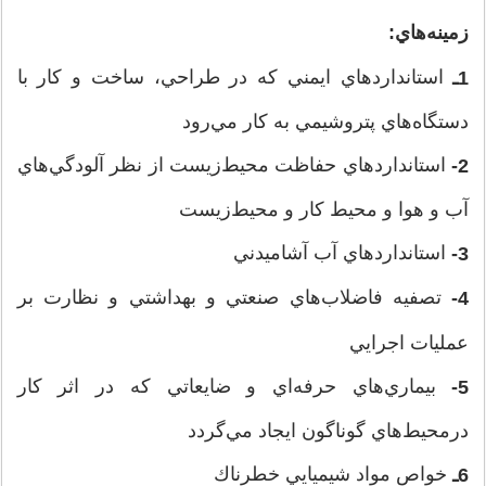
زمينه‌هاي:
استانداردهاي ايمني كه در طراحي، ساخت و كار با
1ـ
دستگاه‌هاي پتروشيمي به كار مي‌رود
استانداردهاي حفاظت محيط‌زيست از نظر آلودگي‌هاي
2-
آب و هوا و محيط كار و محيط‌زيست
استانداردهاي آب آشاميدني
3-
تصفيه فاضلاب‌هاي صنعتي و بهداشتي و نظارت بر
4-
عمليات اجرايي
بيماري‌هاي حرفه‌اي و ضايعاتي كه در اثر كار
5-
درمحيط‌هاي گوناگون ايجاد مي‌گردد
خواص مواد شيميايي خطرناك
6ـ