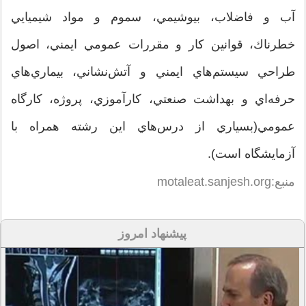
آب و فاضلاب، بيوشيمي، سموم و مواد شيميايي
خطرناك، قوانين كار و مقررات عمومي ايمني، اصول
طراحي سيستم‌هاي ايمني و آتش‌نشاني، بيماري‌هاي
حرفه‌اي و بهداشت صنعتي، كارآموزي، پروژه، كارگاه
عمومي‌(بسياري از درس‌هاي اين رشته همراه با
آزمايشگاه است).
منبع:motaleat.sanjesh.org
پیشنهاد امروز