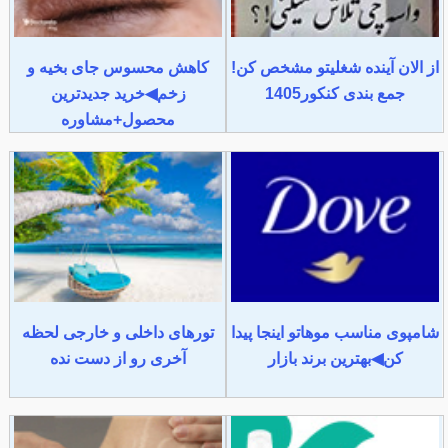
از الان آینده شغلیتو مشخص کن!
کاهش محسوس جای بخیه و
جمع بندی کنکور1405
زخم◀خرید جدیدترین
محصول+مشاوره
شامپوی مناسب موهاتو اینجا پیدا
تورهای داخلی و خارجی لحظه
کن◀بهترین برند بازار
آخری رو از دست نده