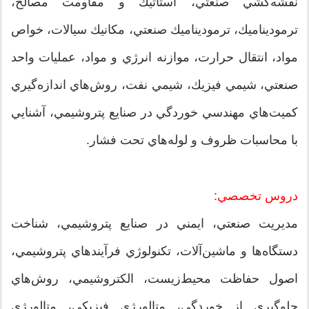
نقشه‌كشي صنعتي، استاتيك و مقاومت مصالح،
ترموديناميك، ترموديناميك صنعتي، مكانيك سيالات، خواص
مواد، انتقال حرارت، موازنه انرژي و مواد، عمليات واحد
صنعتي، شيمي فيزيك، شيمي نفت، روش‌هاي اندازه‌گيري
كميت‌هاي مهندسي خوردگي در صنايع پتروشيمي، آشنايي
با محاسبات ظروف و لوله‌هاي تحت فشار.
دروس تخصصي:
مديريت صنعتي، ايمني در صنايع پتروشيمي، شناخت
دستگاه‌ها و ماشين‌‌آلات، تكنولوژي فرآيندهاي پتروشيمي،
اصول حفاظت محيط‌زيست، الكتروشيمي، روش‌هاي
جلوگيري از خوردگي، متالورژي فيزيكي، متالورژي