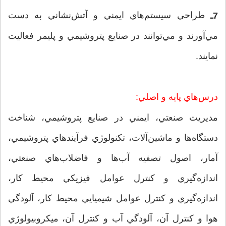
طراحي سيستم‌هاي ايمني و آتش‌نشاني به دست
7ـ
مي‌آورند و مي‌توانند در صنايع پتروشيمي و پليمر فعاليت
نمايند.
درس‌هاي پايه و اصلي:
مديريت صنعتي، ايمني در صنايع پتروشيمي، شناخت
دستگاه‌ها و ماشين‌آلات،‌ تكنولوژي فرآيندهاي پتروشيمي،
آمار، اصول تصفيه آب‌ها و فاضلاب‌هاي صنعتي،
اندازه‌گيري و كنترل عوامل فيزيكي محيط كار،
اندازه‌گيري و كنترل عوامل شيميايي محيط كار،‌ آلودگي
هوا و كنترل آن، آلودگي آب و كنترل آن، ميكروبيولوژي