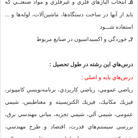
انتخاب آلياژهاي فلزي و غيرفلزي و مواد صنعتــي كه
6ـ
بايد از آنها در ساخت دستگاه‌ها، ماشين‌آلات، لوله‌ها و ...
استفاده شـــود
خوردگي و اكسيداسيون در صنايع مربوط
7ـ
درس‌هاي اين رشته در طول تحصيل :
درس‌هاي پايه و اصلي :
رياضي عمومي، رياضي كاربردي، برنامه‌نويسي كامپيوتر،
فيزيك مكانيك، فيزيك الكتريسيته و مغناطيس، شيمي
عمومي، شيمي آلي، شيمي تجزيه، مباني مهندسي برق،
بررسي سيستم‌هاي قدرت، اقتصاد و طرح مهندسي،