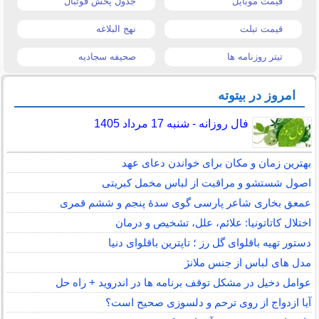
قیمت موبایل
جدول پخش فوتبال
قیمت تبلت
نهج البلاغه
تیتر روزنامه ها
صحیفه سجادیه
امروز در بیتوته
فال روزانه - شنبه 17 مرداد 1405
بهترین زمان و مکان برای خواندن دعای عهد
اصول شستشو و مراقبت از لباس مخمل کبریتی
عمعق بخاری شاعر پارسی گوی سدهٔ پنجم و ششم قمری
اختلال کاتاتونیا: علائم، علل، تشخیص و درمان
دستور تهیه باقلوای گل رز ؛ تاپترین باقلوای دنیا
مدل های لباس از جنس ملانژ
عوامل دخیل در مشکل توقف برنامه ها در اندروید + راه حل
آیا ازدواج از روی ترحم و دلسوزی صحیح است؟