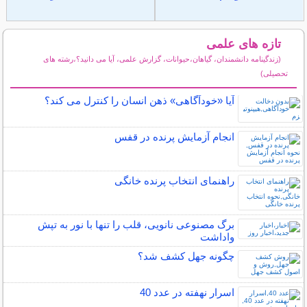
تازه های علمی
(زندگینامه دانشمندان، گیاهان،حیوانات، گزارش علمی، آیا می دانید؟،رشته های
تحصیلی)
سایر مطالب علمی و آموزشی
آیا «خودآگاهی» ذهن انسان را کنترل می کند؟
انجام آزمایش پرنده در قفس
راهنمای انتخاب پرنده خانگی
برگ مصنوعی نانویی، قلب را تنها با نور به تپش
واداشت
چگونه جهل کشف شد؟
اسرار نهفته در عدد 40