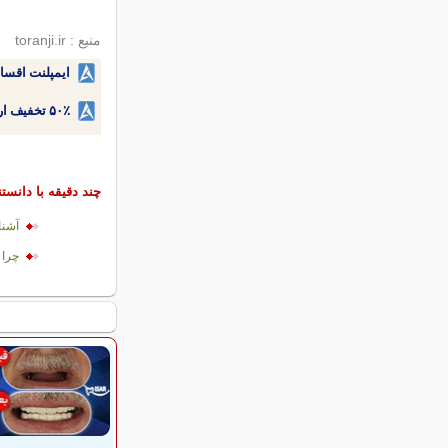
منبع : toranji.ir
ایمپلنت اقسا
۵۰٪ تخفیف ارتودنسی دندان اقساطی بدون نیاز به چک یا سفته!
چند دقیقه با دانست
آشنای
چرا 