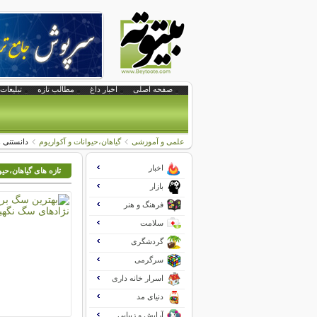
صفحه اصلی
اخبار داغ
مطالب تازه
تبلیغات 
علمی و آموزشی
گیاهان،حیوانات و آکواریوم
دانستنی ه
اخبار
تازه های گیاهان،حیو
بازار
فرهنگ و هنر
سلامت
گردشگری
سرگرمی
اسرار خانه داری
دنیای مد
آرایش و زیبایی