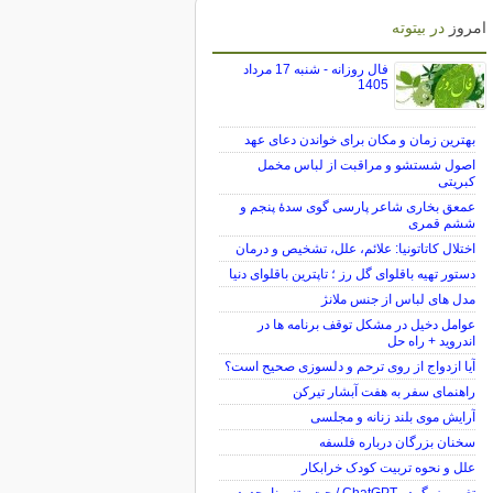
امروز
در بیتوته
فال روزانه - شنبه 17 مرداد
1405
بهترین زمان و مکان برای خواندن دعای عهد
اصول شستشو و مراقبت از لباس مخمل
کبریتی
عمعق بخاری شاعر پارسی گوی سدهٔ پنجم و
ششم قمری
اختلال کاتاتونیا: علائم، علل، تشخیص و درمان
دستور تهیه باقلوای گل رز ؛ تاپترین باقلوای دنیا
مدل های لباس از جنس ملانژ
عوامل دخیل در مشکل توقف برنامه ها در
اندروید + راه حل
آیا ازدواج از روی ترحم و دلسوزی صحیح است؟
راهنمای سفر به هفت آبشار تیرکن
آرایش موی بلند زنانه و مجلسی
سخنان بزرگان درباره فلسفه
علل و نحوه تربیت کودک خرابکار