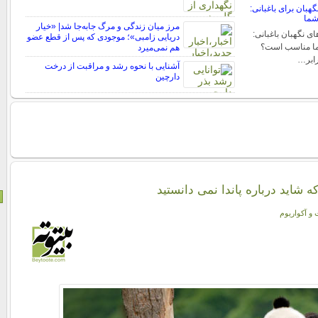
هبان برای باغبانی:
شما
مرز میان زندگی و مرگ جابه‌جا شد| «خیار
ی نگهبان باغبانی:
دریایی زامبی»؛ موجودی که پس از قطع عضو
شما مناسب است؟
هم نمی‌میرد
رابر…
آشنایی با نحوه رشد و مراقبت از درخت
دارچین
 شاید درباره پاند‌ا نمی دانستید
 و آکواریوم