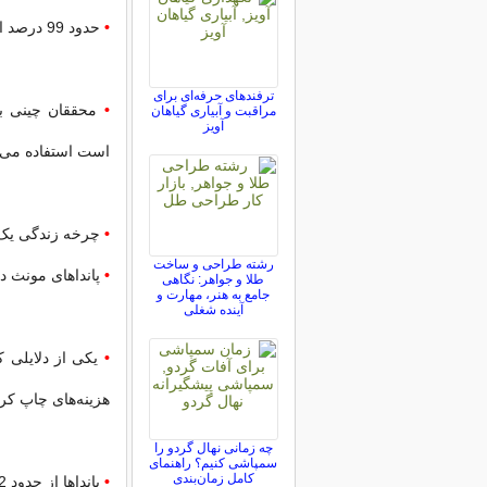
•
حدود 99 درصد از وعده غذایی پاندا‌ها از گیاه بامبو تامین می شود.
ترفندهای حرفه‌ای برای
•
محققان چینی بر
مراقبت و آبیاری گیاهان
آویز
است استفاده می‌ک
•
چرخه زندگی یک پاندا د
رشته طراحی و ساخت
•
پانداهای مونث د
طلا و جواهر: نگاهی
جامع به هنر، مهارت و
آینده شغلی
•
هزینه‌های چاپ کر
چه زمانی نهال گردو را
سمپاشی کنیم؟ راهنمای
کامل زمان‌بندی
•
پانداها از حدود 2 تا 3 میلیون سال قبل بر روی کره زمین زندگی می کردند.