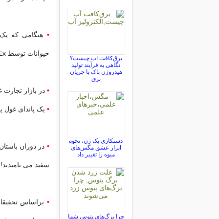
•
هنگامی که یک 
حیوانات توسط FeedEx به کشور چین منتقل می شود.
برق‌کافت آب چیست؟
نگاهی به فرآیند تولید
هیدروژن پاک با جریان
برق
•
در بازار تجارت غیر قانونی
•
یک پاندای غول پیکر برا
دستکاری یک ژن، نحوه
•
در دوران باستان
ابراز عشق مگس‌های
میوه را تغییر داد
سفید می نامیدند!
•
چرا برگ‌های پتوس شما