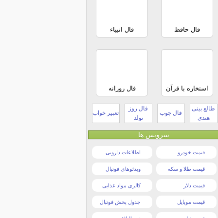
فال حافظ
فال انبیاء
استخاره با قرآن
فال روزانه
طالع بینی
فال روز
فال چوب
تعبیر خواب
هندی
تولد
سرویس ها
قیمت خودرو
اطلاعات دارویی
قیمت طلا و سکه
ویدئوهای فوتبال
قیمت دلار
کالری مواد غذایی
قیمت موبایل
جدول پخش فوتبال