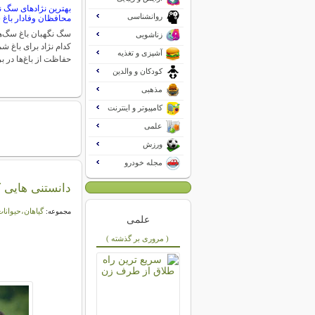
بهترین نژادهای سگ نگ
روانشناسی
محافظان وفادار باغ 
سگ نگهبان باغ سگ‌ها
زناشویی
کدام نژاد برای باغ 
آشپزی و تغذیه
حفاظت از باغ‌ها در ب
کودکان و والدین
مذهبی
کامپیوتر و اینترنت
علمی
ورزش
مجله خودرو
دانستنی هایی که
گیاهان،حیوانات
مجموعه:
علمی
( مروری بر گذشته )