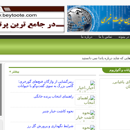
در بیتوته
تماس با ما
درباره ما
ایی که شاید درباره پاند‌ا نمی دانستید
انات و آکواریوم
بیشتر »
رمزگشایی از واژگان فنچ‌های گورخری؛
گامی بزرگ به سوی گفت‌وگو با حیوانات
راهنمای انتخاب پرنده خانگی
نحوه کاشت خیار چنبر
شرایط نگهداری و پرورش گل رز