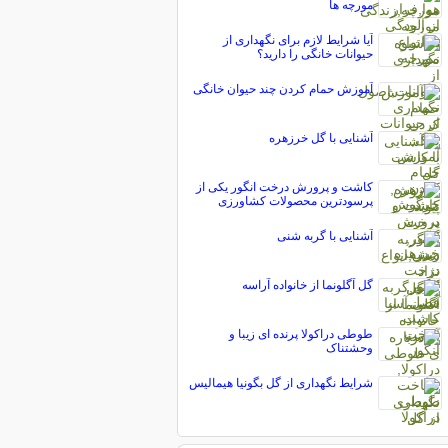
مورچه ها
‬حیوانات خانگی‭ ‬را‭ ‬دارید؟
آموزش حمام کردن چند حیوان خانگی
آشنایی با گل خرزهره
کاشت و پرورش درخت انگور یکی از
پرسودترین محصولات کشاورزی
آشنایی با گربه شنی
گل آگلونما از خانواده آراسه
طوطی دراکولا پرنده ای زیبا و
وحشتناک
شرایط نگهداری از گل بگونیا هیمالیس