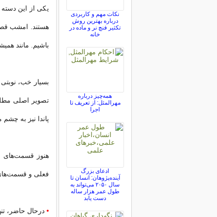
یکی از این دسته ح
نکات مهم و کاربردی
درباره بهترین روش
تکثیر فنچ نر و ماده در
خانه
باشیم. مانند همیش
بسیار خب، نوبتی 
همه‌چیز درباره
تصویر اصلی مطلب 
مهرالمثل: از تعریف تا
اجرا
پاندا نیز به چشم می‌خوز
هنوز قسمت‌های ز
ادعای بزرگ
فعلی و قسمت‌های 
آینده‌پژوهان: انسان تا
سال ۲۰۵۰ می‌تواند به
طول عمر هزار ساله
دست یابد
•
درحال حاضر، تنها حدود 2000 پاندا در ط