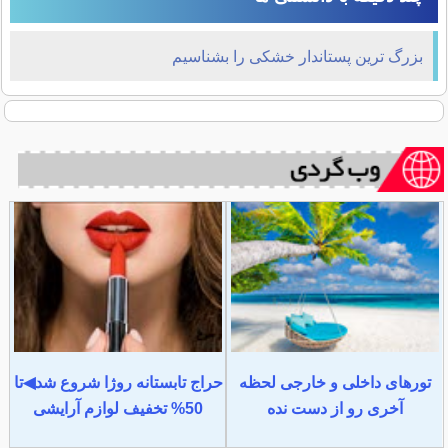
بزرگ ترین پستاندار خشکی را بشناسیم
تورهای داخلی و خارجی لحظه
حراج تابستانه روژا شروع شد◀تا
آخری رو از دست نده
50% تخفیف لوازم آرایشی