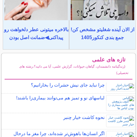
از الان آینده شغلیتو مشخص کن!
بالاخره میتونی عطر دلخواهت رو
جمع بندی کنکور1405
پیداکنی◀ضمانت اصل بودن
تازه های علمی
(زندگینامه دانشمندان، گیاهان،حیوانات، گزارش علمی، آیا می دانید؟،رشته های
تحصیلی)
سایر مطالب علمی و آموزشی
چرا نباید جای نیش حشرات را بخارانیم؟
لباس‎های نو و تمیز هم می‌توانند بیماری‌زا باشند!
نحوه کاشت خیار چنبر
اگر انسان‌ها باهوش‌تر شده‌اند، چرا مغز ما درحال