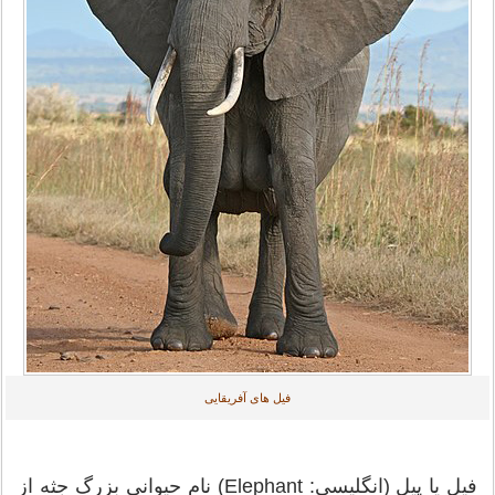
فیل های آفریقایی
فیل یا پیل (انگلیسی: Elephant) نام حیوانی بزرگ جثه از