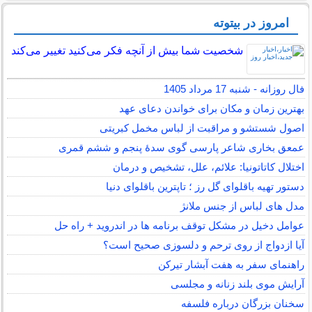
امروز در بیتوته
شخصیت شما بیش از آنچه فکر می‌کنید تغییر می‌کند
فال روزانه - شنبه 17 مرداد 1405
بهترین زمان و مکان برای خواندن دعای عهد
اصول شستشو و مراقبت از لباس مخمل کبریتی
عمعق بخاری شاعر پارسی گوی سدهٔ پنجم و ششم قمری
اختلال کاتاتونیا: علائم، علل، تشخیص و درمان
دستور تهیه باقلوای گل رز ؛ تاپترین باقلوای دنیا
مدل های لباس از جنس ملانژ
عوامل دخیل در مشکل توقف برنامه ها در اندروید + راه حل
آیا ازدواج از روی ترحم و دلسوزی صحیح است؟
راهنمای سفر به هفت آبشار تیرکن
آرایش موی بلند زنانه و مجلسی
سخنان بزرگان درباره فلسفه