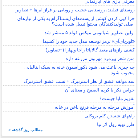
معرفی بازی های آپارتمانی
روستای فیلبند، روستایی عجیب و رویایی بر فراز ابرها + تصاویر
چرا کپی کردن کپشن از پست‌های اینستاگرام به یکی از نیازهای
اصلی تولیدکنندگان محتوا تبدیل شده است؟
اولین تصاویر شیائومی میکس فولد ۵ منتشر شد
«اوپن‌ای‌آی» ترمز توسعه مدل جدید خود را کشید!
کشف رازهای معبد گالاپاتا راجا ویهارا (+تصاویر)
متن شعر پیرمرد مهربون مزرعه داره
چه چیزی باعث می شود دکوراسیون خانه به سبک ایتالیایی
محبوب شود
سه مولفه عشق از نظر استرنبرگ + تست عشق استرنبرگ
خواص ذکر یا کریم الصفح و معنای آن
تقویم مایا چیست؟
آموزش مرحله به مرحله فرنچ ناخن در خانه
راههای شستن کلم بروکلی
طرز تهیه رول لازانیا
مطالب روز گذشته »