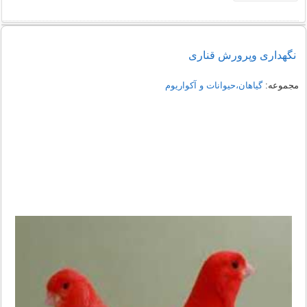
نگهداری وپرورش قناری
مجموعه:
گیاهان،حیوانات و آکواریوم