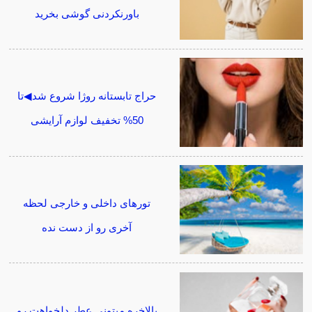
باورنکردنی گوشی بخرید
حراج تابستانه روژا شروع شد◀تا
50% تخفیف لوازم آرایشی
تورهای داخلی و خارجی لحظه
آخری رو از دست نده
بالاخره میتونی عطر دلخواهت رو