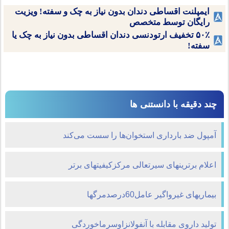
ایمپلنت اقساطی دندان بدون نیاز به چک و سفته! ویزیت
رایگان توسط متخصص
۵۰٪ تخفیف ارتودنسی دندان اقساطی بدون نیاز به چک یا
سفته!
چند دقیقه با دانستنی ها
آمپول ضد بارداری استخوان‌ها را سست می‌كند
اعلام برترینهای سیرتعالی مرکزکیفیتهای برتر
بیماریهای غیرواگیر عامل60درصدمرگها
تولید داروی مقابله با آنفولانزاوسرماخوردگی