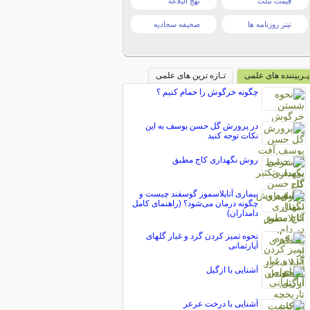
قیمت تبلت
نهج البلاغه
تیتر روزنامه ها
صحیفه سجادیه
پـربیننده های علمی
تـازه ترین های علمی
چگونه خرگوش را حمام کنیم ؟
در پرورش گل حسن یوسف به این
نکات توجه کنید
روش نگهداری كاج مطبق
بیماری آناپلاسموز گوسفند چیست و
چگونه درمان می‌شود؟ (راهنمای کامل
دامداران)
نحوه تمیز کردن گرد و غبار گلهای
آپارتمانی
آشنایی با ازگیل
آشنایی با درخت عرعر