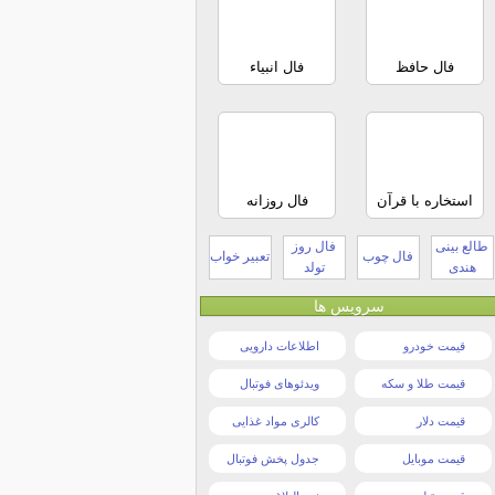
فال حافظ
فال انبیاء
استخاره با قرآن
فال روزانه
طالع بینی
فال روز
فال چوب
تعبیر خواب
هندی
تولد
سرویس ها
قیمت خودرو
اطلاعات دارویی
قیمت طلا و سکه
ویدئوهای فوتبال
قیمت دلار
کالری مواد غذایی
قیمت موبایل
جدول پخش فوتبال