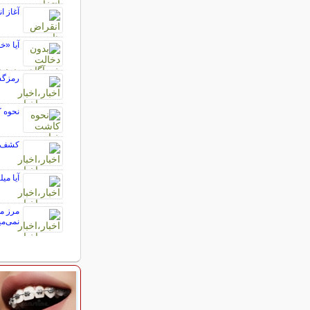
آغاز ا
آیا «خ
رمزگش
نحوه 
کشف دا
آیا می
مرز می
نمی‌می