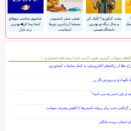
پشت کنکوری؟ کلیک کن
هیچی سفر تابستونی
شامپوی مناسب موهاتو
مک
و سال دیگه تو بهترین
نمیشه! ارزانترین تورها
اینجا پیدا کن◀بهترین
دانشگاه هستی
اینجاست
برند بازار
و آموزشی
 گیاهان،حیوانات، گزارش علمی، آیا می دانید؟،رشته های تحصیلی و...)
ج طلا از زباله‌های الکترونیکی به کمک ضایعات کشاورزی
 نگهداری و پرورش گل رز
چه ی پلی استر چه می دانید؟
گرافنی جدید برای پروانه کشتی‌ها با کاهش مصرف سوخت
ی انتخاب پرنده خانگی