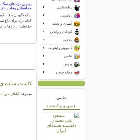
بهترین نژادهای سگ نگ
روانشناسی
محافظان وفادار باغ 
سگ نگهبان باغ سگ‌ها
زناشویی
کدام نژاد برای باغ 
آشپزی و تغذیه
حفاظت از باغ‌ها در ب
کودکان و والدین
مذهبی
کامپیوتر و اینترنت
علمی
ورزش
مجله خودرو
کاشت ساده ی 
گیاهان،حیوانات
مجموعه:
علمی
( مروری بر گذشته )