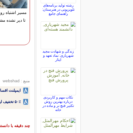
رشته تولید برنامه‌های
تلویزیونی در هنرستان:
مسیر اشتباه رو ا
راهنمای جامع
تا دیر نشده مشا
زندگی و شهادت مجید
شهریاری: نماد تعهد و
ایثار
منبع : webshad
ایمپلنت اقسا
نکات مهم و کاربردی
درباره بهترین روش
۵۰٪ تخفیف ارتودنسی دندان اقساطی بدون نیاز به چک یا سفته!
تکثیر فنچ نر و ماده در
خانه
چند دقیقه با دانست