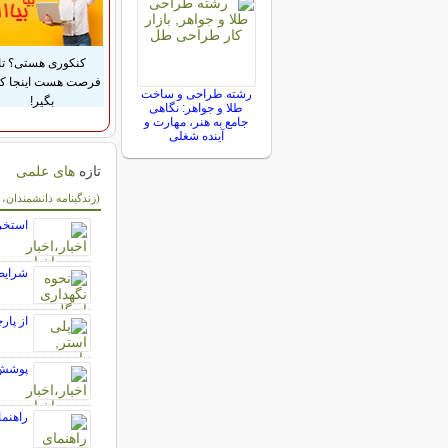
کنکوری هستی؟ تا
فرصت هست اینجا ک
رشته طراحی و ساخت
بگیر!
طلا و جواهر: نگاهی
جامع به هنر، مهارت و
آینده شغلی
تازه
های علمی
سایر مطالب علمی 
(زندگینامه دانشمندان،
استخرا
شرایط
از پار
پوشش 
راهنما