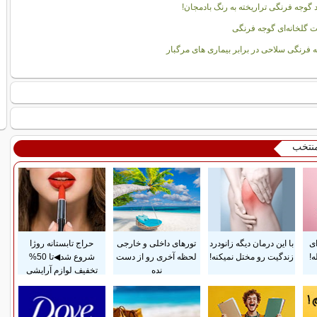
د گوجه فرنگی تراریخته به رنگ بادمجان!
گلخانه‌ای گوجه فرنگی
 فرنگی سلاحی در برابر بیماری های مرگبار
منتخب
ای
با این درمان دیگه زانودرد
تورهای داخلی و خارجی
حراج تابستانه روژا
!
زندگیت رو مختل نمیکنه!
لحظه آخری رو از دست
شروع شد◀تا 50%
نده
تخفیف لوازم آرایشی