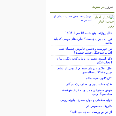
امروز
در بیتوته
هوش مصنوعی جدید، انسان از
آب درآمد!
فال روزانه - پنج شنبه 15 مرداد 1405
تور آل یا یوآل چیست؟ تفاوت‌های مهمی که باید
بدانید!
نور خورشید و دشمن خاموش چشمان شما؛
آفتاب سوختگی چشم چیست؟
دکوراسیون بنفش و زرد؛ ترکیب رنگی زیبا و
اعجاب انگیز
علل، علایم و درمان سندرم فرتوتی؛ از شایع
ترین مشکلات سالمندی
کاریکاتور تغذیه سالم
تغذیه مناسب برای بعد از ترک سیگار
هوش مصنوعی جمینای به عینک هوشمند
سامسونگ رسید
فواید سلامتی و موارد مصرف بابونه رومی
ظروف مخصوص فر
از خواص پوست انبه چه می دانید؟