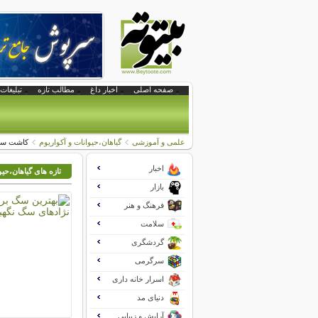
صفحه اصلی
اخبار داغ
مطالب تازه
تبلیغات 
علمی و آموزشی
گیاهان،حیوانات و آکواریوم
کاشت ساد
اخبار
تازه های گیاهان،حیو
بازار
فرهنگ و هنر
سلامت
گردشگری
سرگرمی
اسرار خانه داری
دنیای مد
آرایش و زیبایی