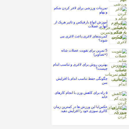
تمرینات ورزشی برای لاغر کردن شکم
و پهلو
آموزش انواع بارفیکس و تاثیر هریک از
آنها بر عضلات
كمربندهای لاغری،باعث لاغری می
شوند؟
5 تمرین برای تقویت عضلات شانه
(+تصاویر)
بهترین روش برای لاغری و تناسب اندام
چیست؟
چگونگی حفظ تناسب اندام با افزایش
سن
۵ راه برای کاهش وزن با انجام کارهای
خانه
عکس/با این ورزش ها در کمترین زمان
کالری سوزی خود را افزایش دهید