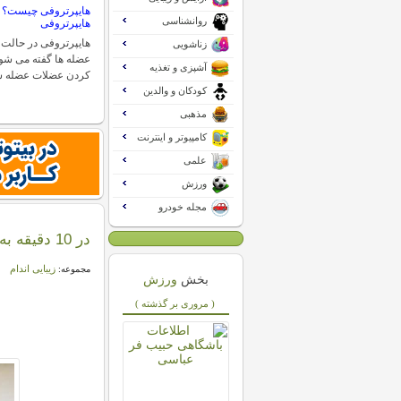
هایپرتروفی چیست؟ 
روانشناسی
هایپرتروفی
هایپرتروفی در حالت 
زناشویی
عضله ها گفته می شود
آشپزی و تغذیه
کردن عضلات عضله س
کودکان و والدین
مذهبی
کامپیوتر و اینترنت
علمی
ورزش
مجله خودرو
در 10 دقیقه به اندامتان فرم دهید
زیبایی اندام
مجموعه:
بخش
ورزش
( مروری بر گذشته )