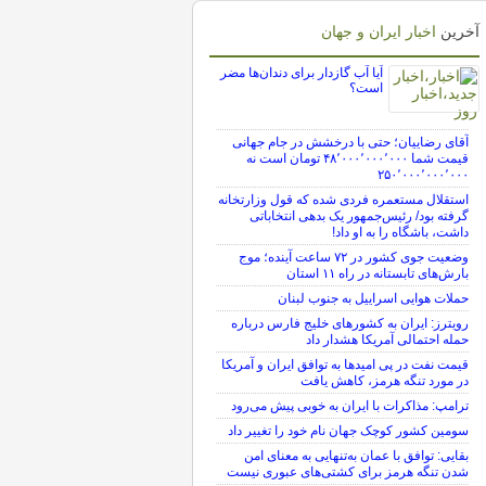
آخرین
اخبار ایران و جهان
آیا آب گازدار برای دندان‌ها مضر
است؟
آقای رضاییان؛ حتی با درخشش در جام جهانی
قیمت شما ۴۸٬۰۰۰٬۰۰۰٬۰۰۰ تومان است نه
۲۵۰٬۰۰۰٬۰۰۰٬۰۰۰
استقلال مستعمره فردی شده که قول وزارتخانه
گرفته بود/ رئیس‌جمهور یک بدهی انتخاباتی
داشت، باشگاه را به او داد!
وضعیت جوی کشور در ۷۲ ساعت آینده؛ موج
بارش‌های تابستانه در راه ۱۱ استان
حملات هوایی اسراییل به جنوب لبنان
رویترز: ایران به کشورهای خلیج فارس درباره
حمله احتمالی آمریکا هشدار داد
قیمت نفت در پی امیدها به توافق ایران و آمریکا
در مورد تنگه هرمز، کاهش یافت
ترامپ: مذاکرات با ایران به خوبی پیش می‌رود
سومین کشور کوچک جهان نام خود را تغییر داد
بقایی: توافق با عمان به‌تنهایی به معنای امن
شدن تنگه هرمز برای کشتی‌های عبوری نیست