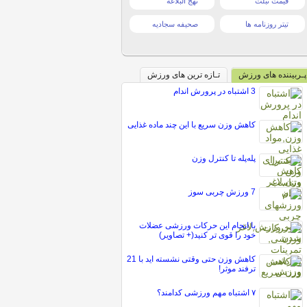
قیمت تبلت
نهج البلاغه
تیتر روزنامه ها
صحیفه سجادیه
پـربیننده های ورزش
تـازه ترین های ورزش
3 اشتباه در پرورش اندام
کاهش وزن سریع با این چند ماده غذایی
پله‌پله تا کنترل وزن
7 ورزش چربی سوز
با انجام این حرکات ورزشی عضلات
خود را قوی تر کنید(+ تصاویر)
کاهش وزن حتی وقتی نشسته اید با 21
ترفند موثر!
۷ اشتباه مهم ورزشی کدامند؟