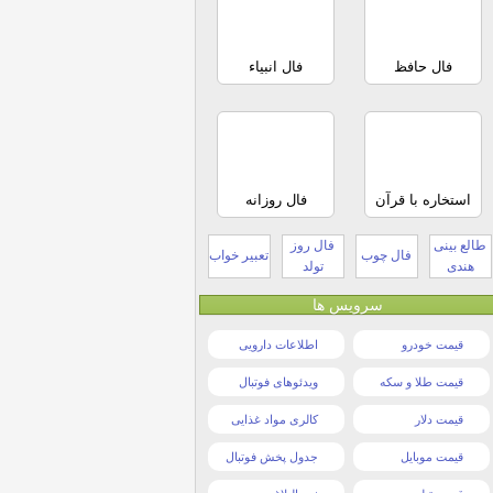
فال حافظ
فال انبیاء
استخاره با قرآن
فال روزانه
طالع بینی
فال روز
فال چوب
تعبیر خواب
هندی
تولد
سرویس ها
قیمت خودرو
اطلاعات دارویی
قیمت طلا و سکه
ویدئوهای فوتبال
قیمت دلار
کالری مواد غذایی
قیمت موبایل
جدول پخش فوتبال