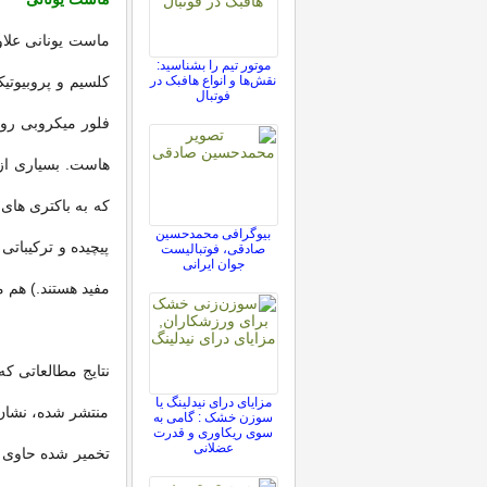
موتور تیم را بشناسید:
نقش‌ها و انواع هافبک در
فوتبال
فلور میکروبی رود
هاست. بسیاری از ا
که به باکتری های
بیوگرافی محمدحسین
پیچیده و ترکیباتی
صادقی، فوتبالیست
جوان ایرانی
مفید هستند.) هم
مزایای درای نیدلینگ یا
منتشر شده، نشان 
سوزن خشک : گامی به
سوی ریکاوری و قدرت
عضلانی
تخمیر شده حاوی پ