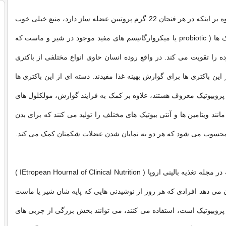
ماست یونانی علاوه بر اینکه در هر فنجان 22 گرم پروتیین عضله ساز دارد، منبع خیلی خوب
کلسیم و پروبیوتیک ها ( probiotic یا میکروارگانیسم های مفید موجود در شیر و ماست که
ه را تقویت می کند. در واقع روده انسان حاوی انواع مختلفی از باکتری
ین باکتری ها برای گوارش بهینه غذا مفیدند. دسته ای از این باکتری ها
 پروبیوتیک معروف هستند، علاوه بر کمک به فرایند گوارش، مولکلول های
 مانند ویتامین ها و آنتی بیوتیک های مختلف را تولید می کنند که برای بدن
 محسوب می شود که هر دو به نمایان شدن عضلات شکمتان کمک می کند.
نتایج مطالعاتی که در مجله تغذیه بالینی اروپا ( IEtropean Hournal of Clinical Nutrition )
می دهد افرادی که هر روز از نوشیدنی هایی که پایه شان شیر یا ماست
روبیوتیک است، استفاده می کنند، می توانند بخش بزرگی از چربی های