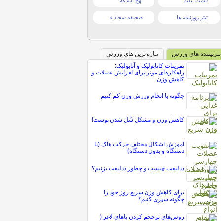
قیمت تبلت
نهج البلاغه
تیتر روزنامه ها
صحیفه سجادیه
پـربیننده های ورزش
تـازه ترین های ورزش
تمرینات کاتابولیک و آنابولیک:
راهکارهای موثر برای افزایش عضلات و
کاهش وزن
چگونه با انجام ورزش وزن کم کنیم
کاهش وزن و مشکل شُل شدن پوست!
آموزش اشکال مختلف حرکت هاک (با
دستگاه و بدون دستگاه)
ددلیفت چیست و چطور ددلیفت بزنیم؟
برای کاهش وزن سریع روز خود را
چگونه سپری کنیم؟
روش‌های پرحجم کردن پاهای لاغر (