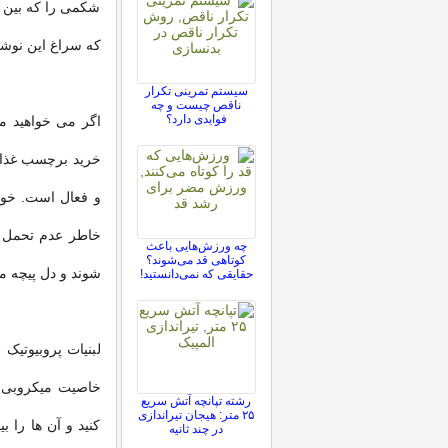
شکمی را که بین ع
که سراغ این نوش
سیستم تمرینی تکرار
ناقص چیست و چه
فوایدی دارد؟
اگر می خواهید م
خرید برچسب غذایی
و فعال است. خور
خاطر عدم تحمل لا
چه ورزش‌هایی باعث
کوتاهی قد می‌شوند؟
شوند و دل پیچه م
حقایقی که نمی‌دانستید!
لبنیات پروبیوتیک
خاصیت میکروبی خ
رشته تپانچه آتش سریع
۲۵ متر: هیجان تیراندازی
کنید و آن ها را 
در چند ثانیه