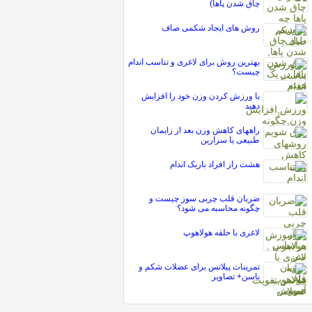
چاق شدن پاها)
روش های ایجاد شکمی صاف
بهترین روش برای لاغری و تناسب اندام
چیست؟
با ورزش کردن وزن خود را افزایش
دهید
راههای کاهش وزن بعد از زایمان
طبیعی یا سزارین
هشت راز افراد باريک اندام
ضربان قلب چربی سوز چیست و
چگونه محاسبه می شود؟
لاغری با حلقه هولاهوپ
تمرینات پیلاتس برای عضلات شکم و
باسن+ تصاویر