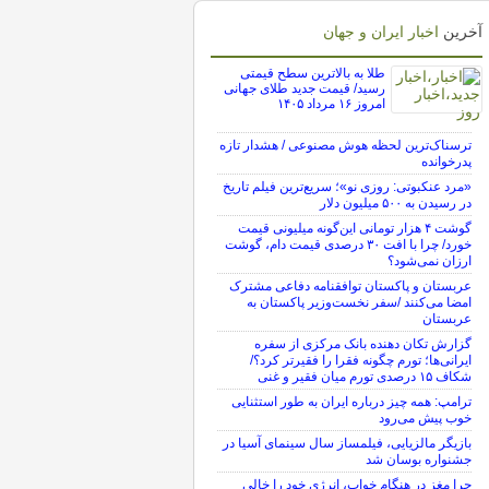
آخرین
اخبار ایران و جهان
طلا به بالاترین سطح قیمتی
رسید/ قیمت جدید طلای جهانی
امروز ۱۶ مرداد ۱۴۰۵
ترسناک‌ترین لحظه هوش مصنوعی / هشدار تازه
پدرخوانده
«مرد عنکبوتی: روزی نو»؛ سریع‌ترین فیلم تاریخ
در رسیدن به ۵۰۰ میلیون دلار
گوشت ۴ هزار تومانی این‌گونه میلیونی قیمت
خورد/ چرا با افت ۳۰ درصدی قیمت دام، گوشت
ارزان نمی‌شود؟
عربستان و پاکستان توافقنامه دفاعی مشترک
امضا می‌کنند /سفر نخست‌وزیر پاکستان به
عربستان
گزارش تکان‌ دهنده بانک مرکزی از سفره
ایرانی‌ها؛ تورم چگونه فقرا را فقیرتر کرد؟/
شکاف ۱۵ درصدی تورم میان فقیر و غنی
ترامپ: همه چیز درباره ایران به طور استثنایی
خوب پیش می‌رود
بازیگر مالزیایی، فیلمساز سال سینمای آسیا در
جشنواره بوسان شد
چرا مغز در هنگام خواب، انرژی خود را خالی