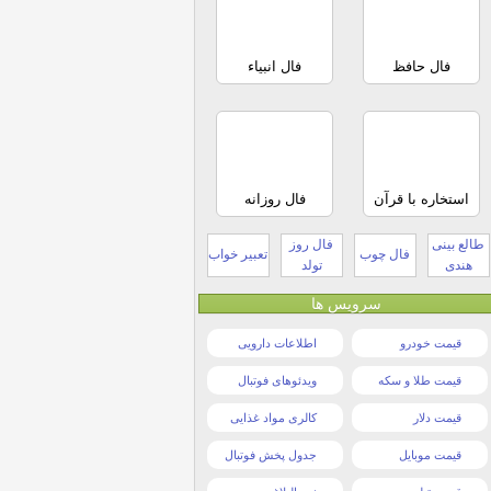
فال حافظ
فال انبیاء
استخاره با قرآن
فال روزانه
طالع بینی
فال روز
فال چوب
تعبیر خواب
هندی
تولد
سرویس ها
قیمت خودرو
اطلاعات دارویی
قیمت طلا و سکه
ویدئوهای فوتبال
قیمت دلار
کالری مواد غذایی
قیمت موبایل
جدول پخش فوتبال