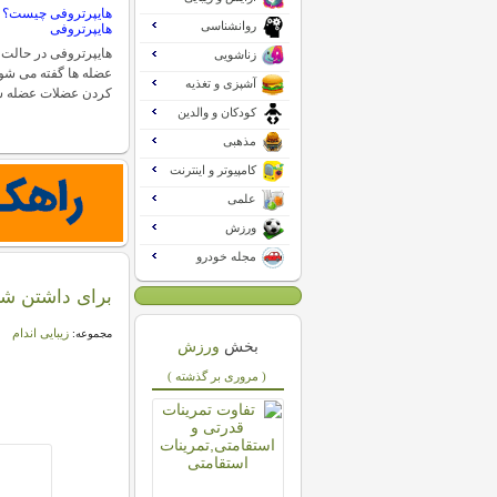
هایپرتروفی چیست؟ 
روانشناسی
هایپرتروفی
هایپرتروفی در حالت 
زناشویی
عضله ها گفته می شود
آشپزی و تغذیه
کردن عضلات عضله س
کودکان و والدین
مذهبی
کامپیوتر و اینترنت
علمی
ورزش
مجله خودرو
برای داشتن ش
زیبایی اندام
مجموعه:
بخش
ورزش
( مروری بر گذشته )