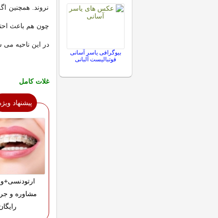
نروند. همچنین اگ
چون هم باعث احت
در این ناحیه می 
بیوگرافی یاسر آسانی
فوتبالیست آلبانی
غلات کامل
پیشنهاد ویژه
ارتودنسی+وی
مشاوره و جر
رایگان