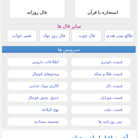
استخاره با قرآن
فال روزانه
سایر فال ها
طالع بینی هندی
فال چوب
فال روز تولد
تعبیر خواب
سرویس ها
قیمت خودرو
اطلاعات دارویی
قیمت طلا و سکه
ویدئوهای فوتبال
قیمت دلار
کالری مواد غذایی
قیمت موبایل
جدول پخش فوتبال
قیمت تبلت
نهج البلاغه
تیتر روزنامه ها
صحیفه سجادیه
آخرین اخبار ایران و جهان