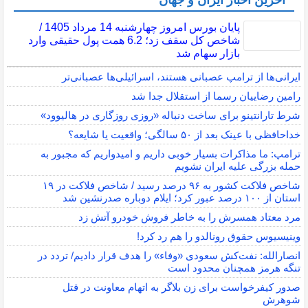
پایان بورس امروز چهارشنبه 14 مرداد 1405 /
شاخص کل سقف زد؛ 6.2 همت پول حقیقی وارد
بازار سهام شد
ایرانی‌ها از ترامپ عصبانی هستند، اسرائیلی‌ها عصبانی‌تر
رامین رضاییان رسما از استقلال جدا شد
شرط تارانتینو برای ساخت دنباله «روزی روزگاری در هالیوود»
خداحافظی با عینک بعد از ۵۰ سالگی؛ واقعیت یا شایعه؟
ترامپ: ما مذاکرات بسیار خوبی داریم و امیدواریم که مجبور به
حمله بزرگی علیه ایران نشویم
شاخص فلاکت کشور به ۹۶ درصد رسید / شاخص فلاکت در ۱۹
استان از ۱۰۰ درصد عبور کرد؛ ایلام دوباره صدرنشین شد
مرد معتاد همسرش را به خاطر فروش خودرو آتش زد
وینیسیوس حقوق رونالدو را هم رد کرد!
انصارالله: نفت‌کش سعودی «وفاء» را هدف قرار دادیم/ تردد در
تنگه هرمز همچنان محدود است
صدور کیفرخواست برای زن بلاگر به اتهام معاونت در قتل
شوهرش