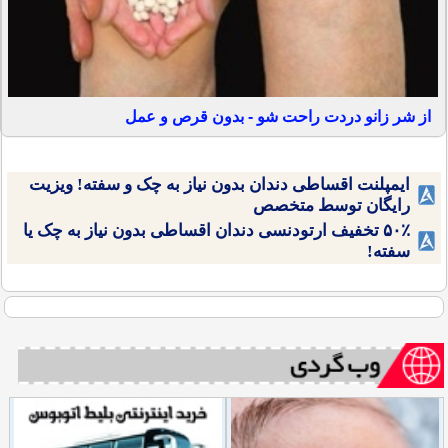
از شر زانو دردت راحت شو - بدون قرص و عمل
ایمپلنت اقساطی دندان بدون نیاز به چک و سفته! ویزیت
رایگان توسط متخصص
۵۰٪ تخفیف ارتودنسی دندان اقساطی بدون نیاز به چک یا
سفته!