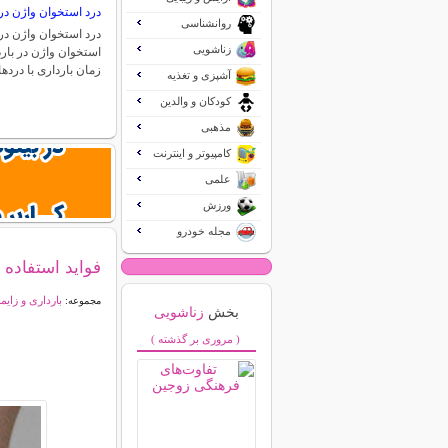
درد استخوان واژن در 
روانشناسی
درد استخوان واژن در 
زناشویی
استخوان واژن در بارد
زمان بارداری با درد
آشپزی و تغذیه
کودکان و والدین
مذهبی
کامپیوتر و اینترنت
علمی
ورزش
مجله خودرو
فواید استفاده 
بارداری و زایم
مجموعه:
بخش
زناشویی
( مروری بر گذشته )