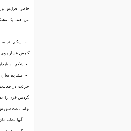
خاطر افزایش وزن
می افتد، یک مشک
- شکم بند به ت
کاهش فشار روی ر
- شکم بند باردا
- فشرده سازی مل
حرکت در فعالیت 
گردش خون را مخت
تواند باعث سوزش
- آنها نشانه های
- گن بارداری به 