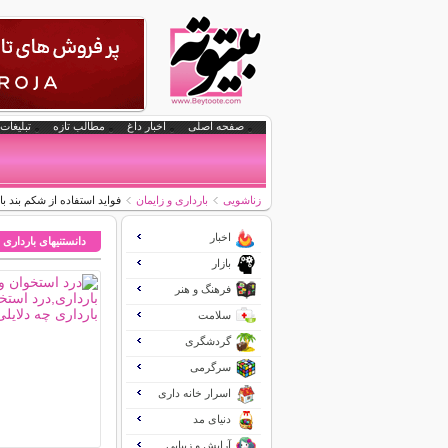
صفحه اصلی
اخبار داغ
مطالب تازه
تبلیغات 
زناشویی
بارداری و زایمان
فواید استفاده از شکم بند با
اخبار
دانستنیهای بارداری 
بازار
فرهنگ و هنر
سلامت
گردشگری
سرگرمی
اسرار خانه داری
دنیای مد
آرایش و زیبایی