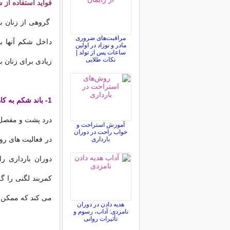
فواید استفاده از 
گروهی از زنان ب
مراقبت‌های ضروری
داخل شکم آنها بی
مادر و نوزاد در اولین
ساعات پس از تولد |
نکات طلایی
زیادی برای زنان بار
1- باند شکم به کاهش درد کمک می کند:
درد پشت و مفصل د
آموزش استراحت و
خواب راحت در دوران
در فعالیت های رو
بارداری
کمربند لگنی را گ
می کند که ممکن 
هدیه دادن در دوران
نامزدی: آداب، رسوم و
تأثیرات روانی