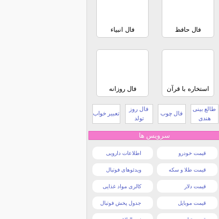
فال حافظ
فال انبیاء
استخاره با قرآن
فال روزانه
طالع بینی
فال روز
فال چوب
تعبیر خواب
هندی
تولد
سرویس ها
قیمت خودرو
اطلاعات دارویی
قیمت طلا و سکه
ویدئوهای فوتبال
قیمت دلار
کالری مواد غذایی
قیمت موبایل
جدول پخش فوتبال