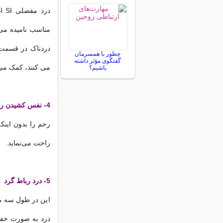
در
مناسب نامیده می
دردناک در قسمت 
چطور با همسرمان
گفتگوی مؤثر داشته
می کنند، کمک می 
باشیم؟
4- نفس کشیدن را راحت میکند:
رحم را بدون اینک
راحت می‌نماید.
5- درد رباط گرد
این در طول سه ما
درد به صورت خفی