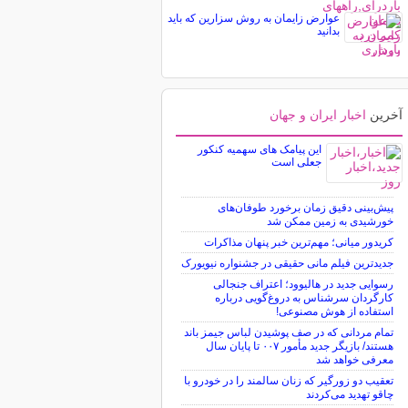
عوارض زایمان به روش سزارین که باید
بدانید
آخرین
اخبار ایران و جهان
این پیامک های سهمیه کنکور
جعلی است
پیش‌بینی دقیق زمان برخورد طوفان‌های
خورشیدی به زمین ممکن شد
کریدور میانی؛ مهم‌ترین خبر پنهان مذاکرات
جدیدترین فیلم مانی حقیقی در جشنواره نیویورک
رسوایی جدید در هالیوود؛ اعتراف جنجالی
کارگردان سرشناس به دروغ‌گویی درباره
استفاده از هوش مصنوعی!
تمام مردانی که در صف پوشیدن لباس جیمز باند
هستند/ بازیگر جدید مأمور ۰۰۷ تا پایان سال
معرفی خواهد شد
تعقیب دو زورگیر که زنان سالمند را در خودرو با
چاقو تهدید می‌کردند