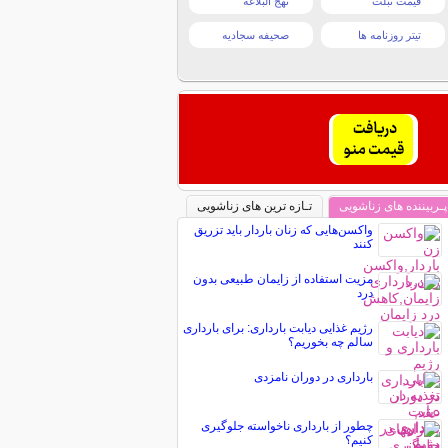
قیمت تبلت
نهج البلاغه
تیتر روزنامه ها
صحیفه سجادیه
پـربیننده های زناشویی
تـازه ترین های زناشویی
واکسن‌هایی که زنان باردار باید تزریق
کنند
مزیت استفاده از زایمان طبیعی بدون
درد
رژیم غذایی دیابت بارداری: برای بارداری
سالم چه بخوریم؟
بارداری در دوران نامزدی
چطور از بارداری ناخواسته جلوگیری
کنیم؟