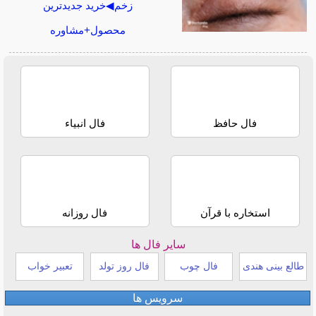
زخم◀خرید جدیدترین
محصول+مشاوره
فال حافظ
فال انبیاء
استخاره با قرآن
فال روزانه
سایر فال ها
طالع بینی هندی
فال چوب
فال روز تولد
تعبیر خواب
سرویس ها