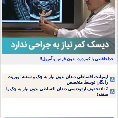
خداحافظی با کمردرد، بدون قرص و آمپول!!
ایمپلنت اقساطی دندان بدون نیاز به چک و سفته! ویزیت
رایگان توسط متخصص
۵۰٪ تخفیف ارتودنسی دندان اقساطی بدون نیاز به چک یا
سفته!