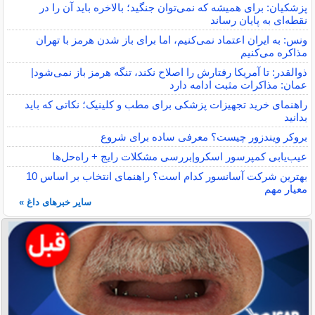
پزشکیان: برای همیشه که نمی‌توان جنگید؛ بالاخره باید آن را در
نقطه‌ای به پایان رساند
ونس: به ایران اعتماد نمی‌کنیم، اما برای باز شدن هرمز با تهران
مذاکره می‌کنیم
ذوالقدر: تا آمریکا رفتارش را اصلاح نکند، تنگه هرمز باز نمی‌شود|
عمان: مذاکرات مثبت ادامه دارد
راهنمای خرید تجهیزات پزشکی برای مطب و کلینیک؛ نکاتی که باید
بدانید
بروکر ویندزور چیست؟ معرفی ساده برای شروع
عیب‌یابی کمپرسور اسکرو|بررسی مشکلات رایج + راه‌حل‌ها
بهترین شرکت آسانسور کدام است؟ راهنمای انتخاب بر اساس 10
معیار مهم
سایر خبرهای داغ »