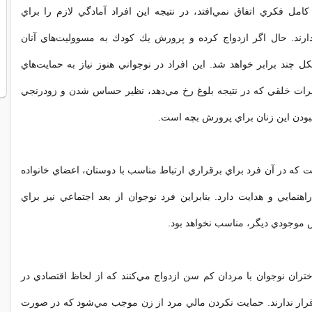
كامل فكري اتفاق نمي‌افتد، در نتيجه اين افراد آمادگي لازم را براي
دارند. حال اگر ازدواج كرده و پرورش يك كودك به مسووليت‌هاي آنان
 چند برابر خواهد شد. اين افراد در نوجواني هنوز نياز به حمايت‌هاي
غييرات خلقي كه در نتيجه بلوغ رخ مي‌دهد، نظير حساس شدن و زودرنجي
 نبودن اين زنان براي پرورش بچه است.
كه در آن فرد براي برقراري ارتباط مناسب با دوستان، اعضاي خانواده
راهنمايي و هدايت دارد. بنابراين فرد نوجوان از بعد اجتماعي نيز براي
 موجودي ديگر، مناسب نخواهد بود.
ران نوجوان با مردان كم سن ازدواج مي‌كنند كه از لحاظ اقتصادي در
ار ندارند. حمايت نكردن مالي مرد از زن موجب مي‌شود كه در صورت