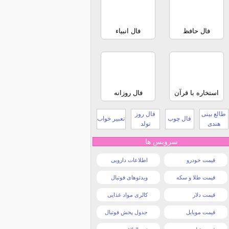
فال حافظ
فال انبیاء
استخاره با قرآن
فال روزانه
طالع بینی
فال روز
فال چوب
تعبیر خواب
هندی
تولد
سرویس ها
قیمت خودرو
اطلاعات دارویی
قیمت طلا و سکه
ویدئوهای فوتبال
قیمت دلار
کالری مواد غذایی
قیمت موبایل
جدول پخش فوتبال