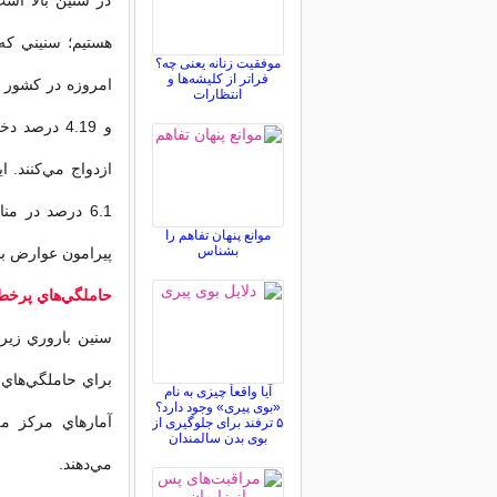
در سنين بالا اس
موفقیت زنانه یعنی چه؟
فراتر از کلیشه‌ها و
انتظارات
6.1 درصد در م
موانع پنهان تفاهم را
بشناس
پيرامون عوارض بار
حاملگي‌هاي پرخط
آیا واقعاً چیزی به نام
«بوی پیری» وجود دارد؟
۵ ترفند برای جلوگیری از
بوی بدن سالمندان
مي‌دهند.