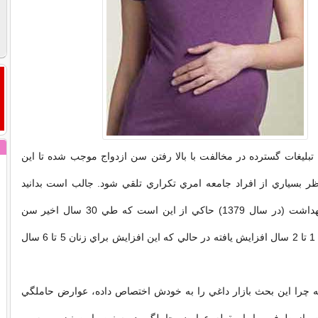
 تبليغات گسترده در مخالفت با بالا رفتن سن ازدواج موجب شده تا اين
ر بسياري از افراد جامعه امري تكراري تلقي شود. جالب است بدانيد
آمارهاي وزارت بهداشت (در سال 1379) حاكي از اين است كه طي 30 سال اخير سن
ازدواج مردان تنها 1 تا 2 سال افزايش يافته در حالي كه اين افزايش براي زنان 5 تا 6 سال
كه چرا اين بحث بازار داغي را به خودش اختصاص داده، عوارض حاملگي