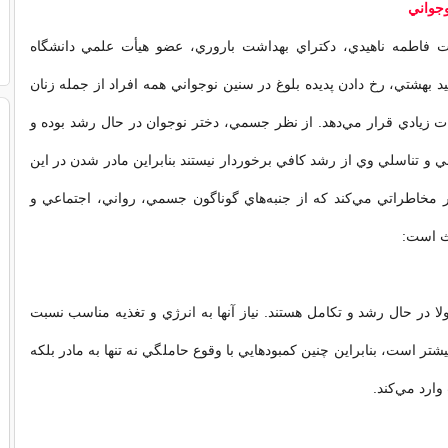
جواني
 فاطمه ناهيدي، دكتراي بهداشت باروري، عضو هيأت علمي دانشگاه
بهشتي، رخ دادن پديده بلوغ در سنين نوجواني همه افراد از جمله زنان
ات زيادي قرار مي‌دهد. از نظر جسمي، دختر نوجوان در حال رشد بوده و
ثلي و تناسلي وي از رشد كافي برخوردار نيستند بنابراين مادر شدن در اين
 مخاطراتي مي‌كند كه از جنبه‌هاي گوناگون جسمي، رواني، اجتماعي و
ث است:
لا در حال رشد و تكامل هستند. نياز آنها به انرژي و تغذيه مناسب نسبت
يشتر است، بنابراين چنين كمبودهايي با وقوع حاملگي نه تنها به مادر بلكه
وارد مي‌كند.