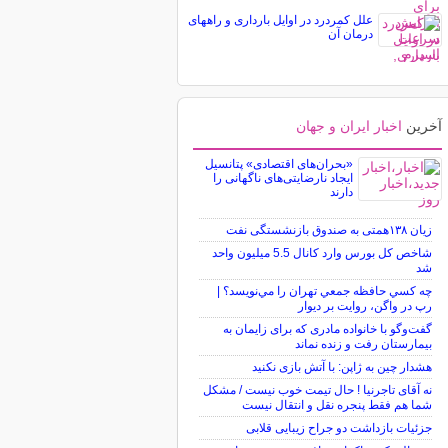
علل کمردرد در اوایل بارداری و راههای
درمان آن
آخرین
اخبار ایران و جهان
«بحران‌های اقتصادی» پتانسیل
ایجاد نارضایتی‌های ناگهانی را
دارند
زیان ۱۳۸همتی به صندوق بازنشستگی نفت
شاخص کل بورس وارد کانال 5.5 میلیون واحد
شد
چه كسي حافظه جمعي تهران را مي‌نويسد؟ |
رپ در واگن، روايت بر ديوار
گفت‌وگو با خانواده مادری که برای زایمان به
بیمارستان رفت و زنده نماند
هشدار چین به ژاپن: با آتش بازی نکنید
نه آقای تاجرنیا ! حال تیمت خوب نیست / مشکل
شما هم فقط پنجره نقل و انتقال نیست
جزئیات بازداشت دو جراح زیبایی قلابی