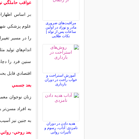
عواقب حاملگي نو
بر اساس اظهارات
مراقبت‌های ضروری
علوم پزشكي شهيد 
مادر و نوزاد در اولین
ساعات پس از تولد |
نکات طلایی
را در مسير تغيير
اندام‌هاي توليد م
سنين فرد را دچار
اقتصادي قابل بح
آموزش استراحت و
خواب راحت در دوران
بارداری
بعد جسمي
زنان نوجوان معمو
به افراد مسن‌تر ب
به جنين نيز آسيب 
هدیه دادن در دوران
نامزدی: آداب، رسوم و
بعد روحي- رواني
تأثیرات روانی