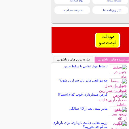
قیمت تبلت
نهج البلاغه
تیتر روزنامه ها
صحیفه سجادیه
پـربیننده های زناشویی
تـازه ترین های زناشویی
ارتباط مواد غذایی با سقط جنین
چه مواقعی مادر باید سزارین شود؟
قرص‌ ضدبارداری خوب کدام است؟!
مادر شدن بعد از 40 سالگی
رژیم غذایی دیابت بارداری: برای بارداری
سالم چه بخوریم؟