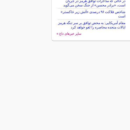
در حالی که مذاکرات توافق هرمز در جریان
است، «برادر محسن» از جنگ سخن می‌گوید
شاخص فلاکت ۹۶ درصدی «آتش زیر خاکستر»
است
مقام آمریکایی: به محض توافق بر سر تنگه هرمز
ایالات متحده محاصره را لغو خواهد کرد
سایر خبرهای داغ »