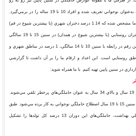
ت. از طرفي ما با مقوله عوارض حاملگي در سنين پايين نيز رو به رو
هستيم؛ سنيني كه به‌عنوان نوجواني تعريف شده و افراد 10 تا 19 ساله را در برمي‌گيرد.
امروزه در كشور ما مشخص شده كه 1.14 درصد دختران شهري (با بيشترين شيوع در قم)
و 4.19 درصد دختران روستايي (با بيشترين شيوع در همدان) در سنين 15 تا 19 سالگي
ازدواج مي‌كنند. اين رقم در رابطه با سنين 10 تا 14 سالگي، 1 درصد در مناطق شهري و
ناطق روستايي است. اين اعداد و ارقام ما را بر آن داشت تا گزارشي
داري در سنين پايين تهيه كنيم. با ما همراه شويد:
ر
سنين باروري زير 19 سال و بالاي 34 سال به عنوان حاملگي‌هاي پرخطر تلقي مي‌شوند.
براي حاملگي‌هاي سنين 15 تا 19 سال اصطلاح حاملگي نوجواني به كار برده مي‌شود. طبق
آمارهاي مركز ملي بهداشت، حاملگي‌هاي اين دوران 13 درصد كل تولدها را تشكيل