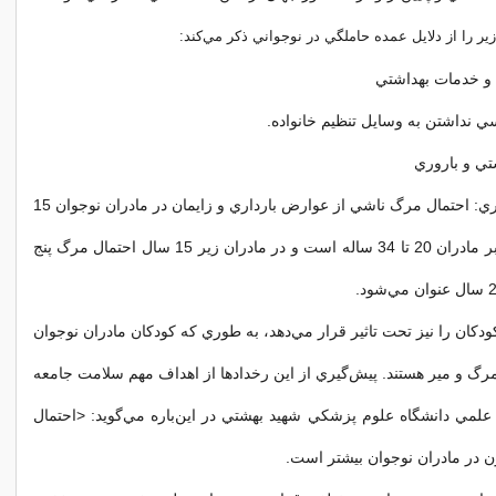
زير را از دلايل عمده حاملگي در نوجواني ذكر مي‌كند:
 و خدمات بهداشتي
ي نداشتن به وسايل تنظيم خانواده.
تي و باروري
توصيه‌هاي پيش‌گيري: احتمال مرگ ناشي از عوارض بارداري و زايمان در مادران نوجوان 15
تا 19 ساله دو برابر مادران 20 تا 34 ساله است و در مادران زير 15 سال احتمال مرگ پنج
دكان را نيز تحت تاثير قرار مي‌دهد، به طوري كه كودكان مادران نوجوان
گ و مير هستند. پيش‌گيري از اين رخدادها از اهداف مهم سلامت جامعه
لمي دانشگاه علوم پزشكي شهيد بهشتي در اين‌باره مي‌گويد: <احتمال
زن در مادران نوجوان بيشتر است.