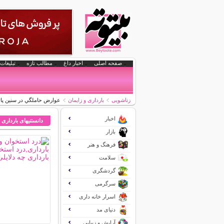
صفحه اصلی
اخبار داغ
مطالب تازه
تبلیغات 
زناشویی
بارداری و زایمان
عوارض حاملگي در سنين پائ
اخبار
دانستنیهای بارداری 
بازار
فرهنگ و هنر
سلامت
گردشگری
سرگرمی
اسرار خانه داری
دنیای مد
آرایش و زیبایی