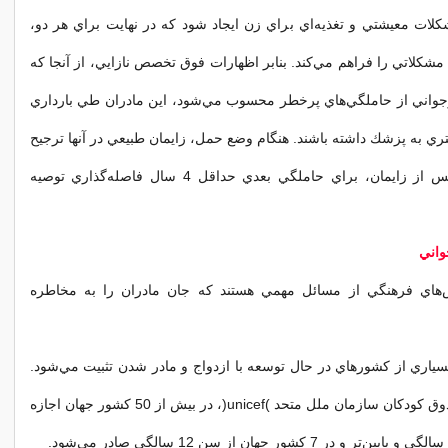
ات معيشتي و تغذيه‌اي براي زن ايجاد شود كه در نهايت براي هر دو،
مشكلاتي را فراهم مي‌كند. بنابر اظهارات فوق‌ تخصص نازايي، از آنجا كه
جواني از حاملگي‌هاي پرخطر محسوب مي‌شود، اين مادران طي بارداري
تري به پزشك داشته باشند. هنگام وضع حمل، زايمان طبيعي در آنها ترجيح
داده مي‌شود و پس از زايمان، براي حاملگي بعدي حداقل 4 سال فاصله‌گذاري توصيه
واني
‌هاي فرهنگي از مسائل مهمي هستند كه جان مادران را به مخاطره
ياري از كشورهاي در حال توسعه با ازدواج و مادر شدن تثبيت مي‌شود.
طبق آمارهاي صندوق كودكان سازمان ملل متحد )unicef(،‌ در بيش از 50 كشور جهان اجازه