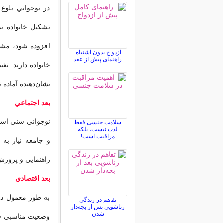
در نوجواني بلوغ 
تشكيل خانواده ن
افزوده شود، مشكل
ازدواج بدون اشتباه:
راهنمای پیش از عقد
خانواده دارند. ت
نشان‌دهنده آماده
بعد اجتماعي
نوجواني سني است 
سلامت جنسی فقط
لذت نیست، بلکه
مراقبت است!
و جامعه نياز به 
راهنمايي و پرورش
بعد اقتصادي
به طور معمول دخت
تفاهم در زندگی
زناشویی پس از بچه‌دار
شدن
وضعيت مناسبي قر