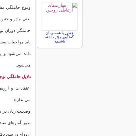
وقوع حاملگي مشكل
يعني مادر و جنين 
حاملگي دوران نو
چطور با همسرمان
گفتگوی مؤثر داشته
باشیم؟
بايد مراجعات بيش
مي‌شود.
دلايل حاملگي نوج
اعتقادات و ارزش
مي‌اندازند.
وضعيت زنان در بس
ازدواج در سن 16 سالگي و پايين‌تر و در 7 كشور جهان از سن 12 سالگي صادر مي‌شود.