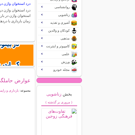
درد استخوان واژن در 
روانشناسی
درد استخوان واژن در 
زناشویی
استخوان واژن در بارد
زمان بارداری با درد
آشپزی و تغذیه
کودکان و والدین
مذهبی
کامپیوتر و اینترنت
علمی
ورزش
مجله خودرو
عوارض حاملگي 
بارداری و زایم
مجموعه:
بخش
زناشویی
( مروری بر گذشته )