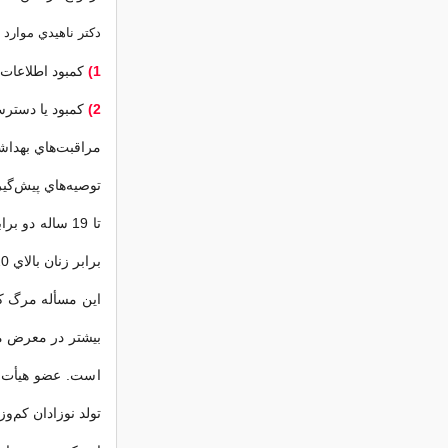
دكتر ناهيدي موارد 
1)
كمبود اطلاعات
2)
كمبود يا دسترس
مراقبت‌هاي بهداش
برابر زنان بالاي 20 سال عنوان مي‌شود.
اين مسأله مرگ كو
بيشتر در معرض مر
است. عضو هيأت ع
تولد نوزادان كم‌و