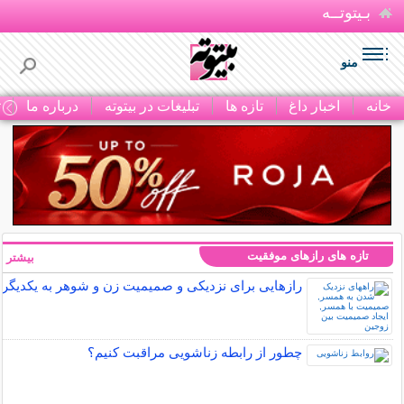
بـیتوتــه
منو
خانه
اخبار داغ
تازه ها
تبلیغات در بیتوته
درباره ما
ت
تازه های رازهای موفقیت
بیشتر »
رازهایی برای نزدیکی و صمیمیت زن و شوهر به یکدیگر
چطور از رابطه زناشویی مراقبت کنیم؟