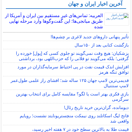
آخرین اخبار ایران و جهان
العربیه: تماس‌های غیر مستقیم بین ایران و آمریکا از
طریق میانجی‌ها؛ این گفت‌و‌گو‌ها وارد مرحله نهایی
شده
تأثیر پنهانی داروهای جدید لاغری بر چشم‌ها!
بازگشت کتابی بعد از ۱۵۰سال
پزشکیان: هیچ وقت نمی‌گویند تو جلوی کسی که [پول] خورده را
گرفتی؛ بلکه می‌گویند تو فلانی را که حزب‌اللهی بود، برداشتی
افزایش اندک قیمت نفت در پی احتیاط سرمایه‌گذاران در مورد
توافق تنگه هرمز
قدیمی‌ترین لامپ جهان ۱۲۵ ساله شد؛ افشای راز علمی طول‌عمر
لامپ سنتنیال
بازی فکری بهتر است یا لگو؟ مقایسه کامل برای انتخاب بهترین
سرگرمی
دیومانده، گران‌ترین خرید تاریخ رئال!
فاتح لیگ اسکاتلند روی نیمکت منچستریونایتد نشست؛ رویایم
واقعی شد
قیمت طلا به بالاترین سطح خود در ۷ هفته اخیر رسید،