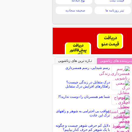
قیمت تبلت
نهج البلاغه
تیتر روزنامه ها
صحیفه سجادیه
پـربیننده های زناشویی
تـازه ترین های زناشویی
رسم شیدایی، رسم همسرداری
درک متقابل در زندگی چیست؟
راهکارهای افزایش درک متقابل
شما هم همسرتان را دوست ندارید؟!
عواقب بی احترامی به شوهر و راههای
ترک این عادت
دلایل کم حرفی شوهر چیست و چگونه
با یک شوهر کم حرف کنار بیاییم؟