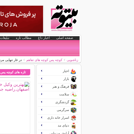
صفحه اصلی
اخبار داغ
مطالب تازه
تبلیغات 
زناشویی
کوچه پس کوچه های تفاهم
در غار تنهایی م
اخبار
تازه های کوچه پس 
بازار
فرهنگ و هنر
سلامت
گردشگری
سرگرمی
اسرار خانه داری
دنیای مد
آرایش و زیبایی