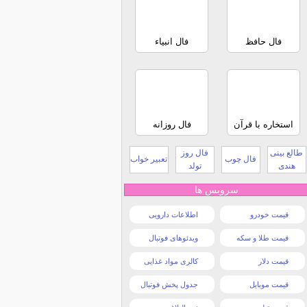
فال حافظ
فال انبیاء
استخاره با قرآن
فال روزانه
طالع بینی
فال روز
فال چوب
تعبیر خواب
هندی
تولد
سرویس ها
قیمت خودرو
اطلاعات دارویی
قیمت طلا و سکه
ویدئوهای فوتبال
قیمت دلار
کالری مواد غذایی
قیمت موبایل
جدول پخش فوتبال