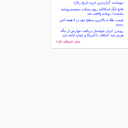
دیومانده، گران‌ترین خرید تاریخ رئال!
فاتح لیگ اسکاتلند روی نیمکت منچستریونایتد
نشست؛ رویایم واقعی شد
قیمت طلا به بالاترین سطح خود در ۷ هفته اخیر
رسید،
رویترز: ایران خواستار دریافت عوارض از تنگه
هرمز شد؛ اختلاف با آمریکا و عمان ادامه دارد
سایر خبرهای داغ »