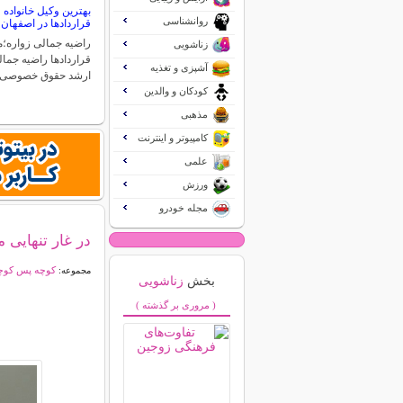
بهترین وکیل خانواد
روانشناسی
قراردادها در اصفهان
راضیه جمالی زواره
زناشویی
قراردادها راضیه جما
آشپزی و تغذیه
ارشد حقوق خصوصی
کودکان و والدین
مذهبی
کامپیوتر و اینترنت
علمی
ورزش
مجله خودرو
در غار تنهایی
کوچه پس کوچه
مجموعه:
بخش
زناشویی
( مروری بر گذشته )