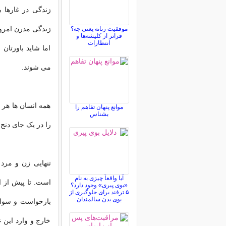
زندگی در غارها 
زندگی مدرن امرو
موفقیت زنانه یعنی چه؟
فراتر از کلیشه‌ها و
انتظارات
اما شاید باورتان
می شوند.
همه انسان ها هر ا
موانع پنهان تفاهم را
بشناس
را در یک جای دنج 
تنهایی زن و مرد
آیا واقعاً چیزی به نام
است. تا پیش از ا
«بوی پیری» وجود دارد؟
۵ ترفند برای جلوگیری از
بوی بدن سالمندان
بازخواست و سوال
خارج و وارد این 