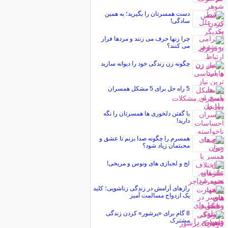
دست همسرتان را بگیرید؛ به همین
سادگی!
چرا زنها حرف می زنند و مردها فرار
می کنند؟
چگونه زن زندگی خود را دیوانه سازید
5 راه حل برای 5 مشکل همسران
با گفتن دلخوری ها همسرتان را نگه
دارید!
همسرم را چگونه صدا بزنم تا عشق و
محبتمان زیاد شود؟
لج و لجبازی های ونوس و مریخی!
رازهای آرامش در زندگی زناشویی؛ کلید
یک ازدواج مسالمت آمیز
8 گام برای «پرشور» کردن زندگی
مشترک