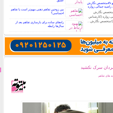
عمیق
ه و ✍️متخصص نگارش
، راضیه جمالی زواره
بین زوجین تفاهم ذهنی مهم‌تر است یا تفاهم
؛متخصص نگارش
احساسی؟
لی زواره (کارشناس
)؛متخصص نگارش…
راه‌های ساده برای بازسازی تفاهم بعد از
سال‌ها رابطه
 مردان سرک نکشید
 های تفاهم