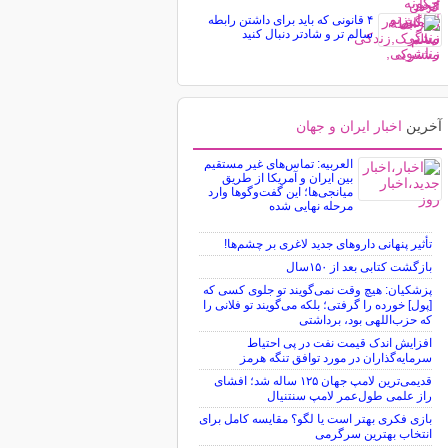
۴ قانونی که باید برای داشتن رابطه
سالم تر و شادتر دنبال کنید
آخرین
اخبار ایران و جهان
العربیه: تماس‌های غیر مستقیم
بین ایران و آمریکا از طریق
میانجی‌ها؛ این گفت‌و‌گو‌ها وارد
مرحله نهایی شده
تأثیر پنهانی داروهای جدید لاغری بر چشم‌ها!
بازگشت کتابی بعد از ۱۵۰سال
پزشکیان: هیچ وقت نمی‌گویند تو جلوی کسی که
[پول] خورده را گرفتی؛ بلکه می‌گویند تو فلانی را
که حزب‌اللهی بود، برداشتی
افزایش اندک قیمت نفت در پی احتیاط
سرمایه‌گذاران در مورد توافق تنگه هرمز
قدیمی‌ترین لامپ جهان ۱۲۵ ساله شد؛ افشای
راز علمی طول‌عمر لامپ سنتنیال
بازی فکری بهتر است یا لگو؟ مقایسه کامل برای
انتخاب بهترین سرگرمی