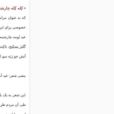
• کِله کِله چارشن
که به عنوان مراس
خصوصی برای این م
عید بُومه چارشنب
گَلبَرَ بِشکِنج، تاکِ
آتش جو رَیَه سو ک
معنی شعر: عید آ
این شعر به یک با
طی آن مردم ظرف س