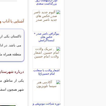
اول اردیبهشت روز
بزرگداشت سعدی
آشنایی با آداب
بيوگرافی ناصر صدر +
تاکستان یکی از
عکس های
اینستاگرامش
می باشد. در اد
منطقه همراه ما 
اشعار ولادت با سعادت
درباره شهرستان
امام حسین(ع)
یکی از مناطق مه
شهر همچون اسفرور
دوره شناخت موسیقی و