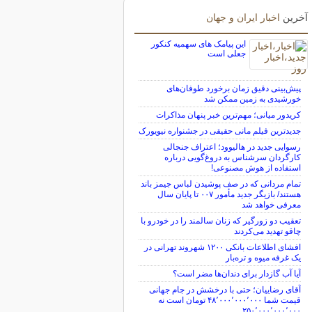
آخرین
اخبار ایران و جهان
این پیامک های سهمیه کنکور
جعلی است
پیش‌بینی دقیق زمان برخورد طوفان‌های
خورشیدی به زمین ممکن شد
کریدور میانی؛ مهم‌ترین خبر پنهان مذاکرات
جدیدترین فیلم مانی حقیقی در جشنواره نیویورک
رسوایی جدید در هالیوود؛ اعتراف جنجالی
کارگردان سرشناس به دروغ‌گویی درباره
استفاده از هوش مصنوعی!
تمام مردانی که در صف پوشیدن لباس جیمز باند
هستند/ بازیگر جدید مأمور ۰۰۷ تا پایان سال
معرفی خواهد شد
تعقیب دو زورگیر که زنان سالمند را در خودرو با
چاقو تهدید می‌کردند
افشای اطلاعات بانکی ۱۲۰۰ شهروند تهرانی در
یک غرفه میوه و تره‌بار
آیا آب گازدار برای دندان‌ها مضر است؟
آقای رضاییان؛ حتی با درخشش در جام جهانی
قیمت شما ۴۸٬۰۰۰٬۰۰۰٬۰۰۰ تومان است نه
۲۵۰٬۰۰۰٬۰۰۰٬۰۰۰