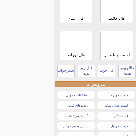
فال حافظ
فال انبیاء
استخاره با قرآن
فال روزانه
طالع بینی
فال روز
فال چوب
تعبیر خواب
هندی
تولد
سرویس ها
قیمت خودرو
اطلاعات دارویی
قیمت طلا و سکه
ویدئوهای فوتبال
قیمت دلار
کالری مواد غذایی
قیمت موبایل
جدول پخش فوتبال