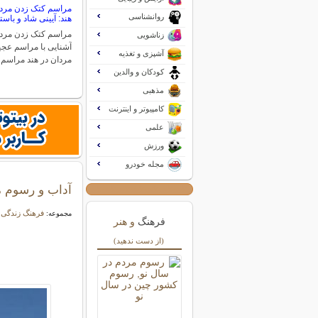
مراسم کتک زدن مردا
روانشناسی
هند: آیینی شاد و باست
مراسم کتک زدن مردا
زناشویی
آشنایی با مراسم عج
آشپزی و تغذیه
مردان در هند مراسم
کودکان و والدین
مذهبی
کامپیوتر و اینترنت
علمی
ورزش
مجله خودرو
آداب و رسوم مر
فرهنگ زندگی
مجموعه:
فرهنگ
و هنر
(از دست ندهید)