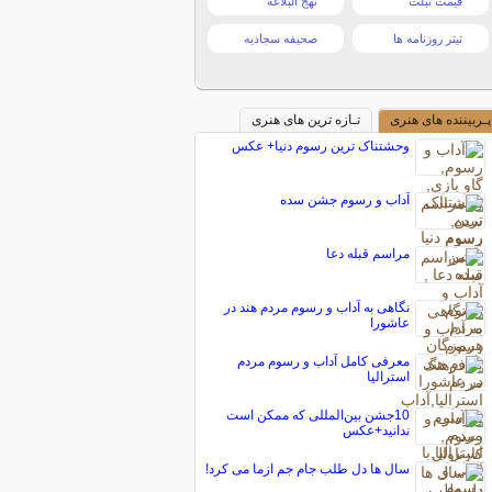
قیمت تبلت
نهج البلاغه
تیتر روزنامه ها
صحیفه سجادیه
پـربیننده های هنری
تـازه ترین های هنری
وحشتناک ترین رسوم دنیا+ عکس
آداب و رسوم جشن سده
مراسم قبله دعا
نگاهی به آداب و رسوم مردم هند در
عاشورا
معرفی کامل آداب و رسوم مردم
استرالیا
10جشن بین‌المللی که ممکن است
ندانید+عکس
سال ها دل طلب جام جم ازما می کرد!