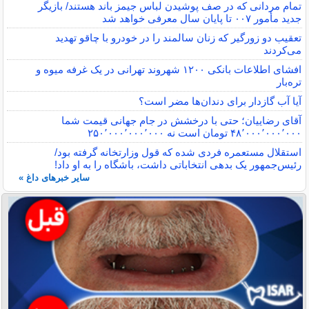
تمام مردانی که در صف پوشیدن لباس جیمز باند هستند/ بازیگر
جدید مأمور ۰۰۷ تا پایان سال معرفی خواهد شد
تعقیب دو زورگیر که زنان سالمند را در خودرو با چاقو تهدید
می‌کردند
افشای اطلاعات بانکی ۱۲۰۰ شهروند تهرانی در یک غرفه میوه و
تره‌بار
آیا آب گازدار برای دندان‌ها مضر است؟
آقای رضاییان؛ حتی با درخشش در جام جهانی قیمت شما
۴۸٬۰۰۰٬۰۰۰٬۰۰۰ تومان است نه ۲۵۰٬۰۰۰٬۰۰۰٬۰۰۰
استقلال مستعمره فردی شده که قول وزارتخانه گرفته بود/
رئیس‌جمهور یک بدهی انتخاباتی داشت، باشگاه را به او داد!
سایر خبرهای داغ »