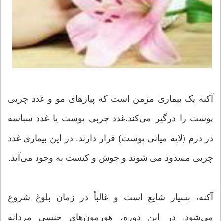
آکنه یک بیمارى مزمن است که پیازهاى مو و غدد چربى
پوست را درگیر مى‌کند.غدد چربى پوست یا غدد سباسه
در درم (لایه میانى پوست) قرار دارند. در این بیمارى غدد
چربى مسدود مى شوند و جوش و کیست به وجود مى‌آید.
آکنه، بسیار شایع است و غالباً در زمان بلوغ شروع
مى‌شود. در این دوره، هورمون‌هاى جنسى مردانه