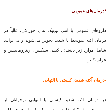
*درمان‌های عمومی
داروهاى عمومى یا آنتى بیوتیک هاى خوراکى، غالباً در
درمان آکنه متوسط تا شدید تجویز مى‌شوند و مى‌توانند
شامل موارد زیر باشند: داکسى سیکلین، اریترومایسین و
تتراسیکلین.
•درمان آکنه شدید، کیستى یا التهابى
در درمان آکنه شدید کیستى یا التهابى نوجوانان از
"ایزوترى‌تینوئین" استفاده مى‌شود که یک داروى خوراکى