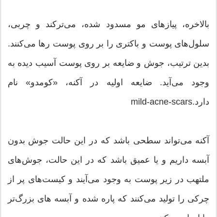
بالاخره، پیازهاى مو مسدود شده، مى‌ترکند و چربى،
سلول‌هاى پوست و باکترى را بر روى پوست رها مى‌کنند.
بدین ترتیب، جوش و ضایعه بر روى پوست آسیب دیده به
وجود مى‌آید. ضایعه اولیه در آکنه، «کومدو» نام
دارد.mild-acne-scars
آکنه مى‌تواند سطحى باشد که در این حالت جوش بدون
آبسه داریم و یا عمیق باشد که در این حالت، جوش‌هاى
ملتهب در زیر پوست به وجود مى‌آیند و کیست‌هاى پر از
چرکى را تولید مى‌کنند که پاره شده و آبسه هاى بزرگ‌تر