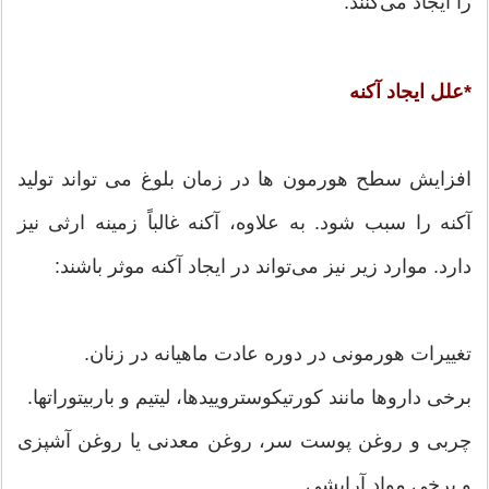
را ایجاد مى‌کنند.
*علل ایجاد آکنه
افزایش سطح هورمون ها در زمان بلوغ مى تواند تولید
آکنه را سبب شود. به علاوه، آکنه غالباً زمینه ارثى نیز
دارد. موارد زیر نیز مى‌تواند در ایجاد آکنه موثر باشند:
تغییرات هورمونى در دوره عادت ماهیانه در زنان.
برخى داروها مانند کورتیکوستروییدها، لیتیم و باربیتوراتها.
چربى و روغن پوست سر، روغن معدنى یا روغن آشپزى
و برخى مواد آرایشى.