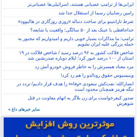
ایرانی‌ها از ترامپ عصبانی هستند، اسرائیلی‌ها عصبانی‌تر
رامین رضاییان رسما از استقلال جدا شد
شرط تارانتینو برای ساخت دنباله «روزی روزگاری در هالیوود»
خداحافظی با عینک بعد از ۵۰ سالگی؛ واقعیت یا شایعه؟
ترامپ: ما مذاکرات بسیار خوبی داریم و امیدواریم که مجبور به
حمله بزرگی علیه ایران نشویم
شاخص فلاکت کشور به ۹۶ درصد رسید / شاخص فلاکت در ۱۹
استان از ۱۰۰ درصد عبور کرد؛ ایلام دوباره صدرنشین شد
مرد معتاد همسرش را به خاطر فروش خودرو آتش زد
وینیسیوس حقوق رونالدو را هم رد کرد!
انصارالله: نفت‌کش سعودی «وفاء» را هدف قرار دادیم/ تردد در
تنگه هرمز همچنان محدود است
صدور کیفرخواست برای زن بلاگر به اتهام معاونت در قتل
شوهرش
سایر خبرهای داغ »