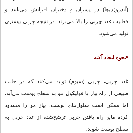
(آندروژن‌ها) در پسران و دختران افزایش مى‌یابند و
فعالیت غدد چربى را بالا مى‌برند. در نتیجه چربى بیشترى
تولید مى‌شود.
*نحوه ایجاد آکنه
غدد چربى، چربى (سبوم) تولید مى‌کنند که در حالت
طبیعی از راه پیاز یا فولیکول مو به سطح پوست مى‌آید.
اما ممکن است سلول‌هاى پوست، پیاز مو را مسدود
کرده مانع راه یافتن چربى ترشح‌شده از غدد چربى به
سطح پوست شوند.