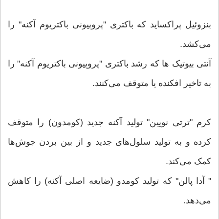
بنزوئیل پراکساید که باکترى "پروپیونى باکتریوم آکنه" را
مى‌کشد.
آنتى بیوتیک ها که رشد باکترى "پروپیونى باکتریوم آکنه" را
به تاخیر افکنده یا متوقف مى‌کنند.
کرم "ترتى نویین" تولید آکنه جدید (کومدون) را متوقف
کرده و به تولید سلول‌‌هاى جدید و از بین بردن جوش‌ها
کمک مى‌کند.
" آدا پالن" که تولید کومدو (ضایعه اصلى آکنه) را کاهش
مى‌دهد.