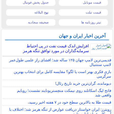
قیمت موبایل
جدول پخش فوتبال
قیمت تبلت
نهج البلاغه
تیتر روزنامه ها
صحیفه سجادیه
آخرین اخبار ایران و جهان
افزایش اندک قیمت نفت در پی احتیاط
سرمایه‌گذاران در مورد توافق تنگه هرمز
قدیمی‌ترین لامپ جهان ۱۲۵ ساله شد؛ افشای راز علمی طول‌عمر
لامپ سنتنیال
بازی فکری بهتر است یا لگو؟ مقایسه کامل برای انتخاب بهترین
سرگرمی
دیومانده، گران‌ترین خرید تاریخ رئال!
فاتح لیگ اسکاتلند روی نیمکت منچستریونایتد نشست؛ رویایم
واقعی شد
قیمت طلا به بالاترین سطح خود در ۷ هفته اخیر رسید،
رویترز: ایران خواستار دریافت عوارض از تنگه هرمز شد؛ اختلاف با
آمریکا و عمان ادامه دارد