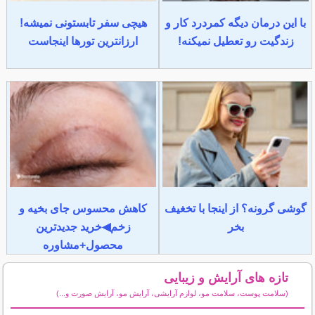
با این درمان دیگه کمردرد کار و
هیچی سفر تابستونی نمیشه!
زندگیت رو تعطیل نمیکنه!
ارزانترین تورها اینجاست
گوشی گرونه؟ از اینجا با تخغیف
کاهش محسوس جای بخیه و
بخر
زخم◀خرید جدیدترین
محصول+مشاوره
تازه های آرایش و زیبایی
(سلامت پوست، سلامت مو، لوازم آرایشی، آرایش مو، آرایش صورت و...)
سایر مطالب آرایش