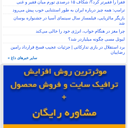
فقرا را فقیرتر کرد؟/ شکاف ۱۵ درصدی تورم میان فقیر و غنی
ترامپ: همه چیز درباره ایران به طور استثنایی خوب پیش می‌رود
بازیگر مالزیایی، فیلمساز سال سینمای آسیا در جشنواره بوسان
شد
چرا مغز در هنگام خواب، انرژی خود را خالی می‌کند
لیونل مسی چگونه میلیاردر شد؟
برد استقلال در بازی تدارکاتی | جزئیات عجیب فسخ قرارداد رامین
رضاییان
سایر خبرهای داغ »