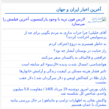
آخرین اخبار ایران و جهان
لارس فون تریه با وجود پارکینسون، آخرین فیلمش را
می‌سازد
آقای خلیلی! چرا جرات نداری به مردم بگویی برای چه از
پرسپولیس اخراجت کردند؟
به خاطر همسرم به دروغ اعتراف کردم
راز جنایت در بوستان آبشار چه بود؟
عراقچی و قالیباف به پاکستان سفر می‌کنند
هواشناسی: امسال شدت پدیده «ال‌نینو» کم سابقه است
تاثیر فشار هزینه مسکن بر کیفیت زندگی و آرامش خانوارها
بازار طلا در کشاکش اونس و دلار سرگردان شد | دلار عقب
نشست
پایان بورس امروز دوشنبه 19 مرداد 1405 / مقاومت 5.6 میلیون
واحدی شاخص کل شکسته شد
واکنش بقائی به اظهارات ترامپ و نتانیاهو | در حال بررسی بیانیه
مشترک با عمان هستیم