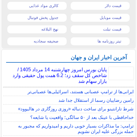
قیمت دلار
کالری مواد غذایی
قیمت موبایل
جدول پخش فوتبال
قیمت تبلت
نهج البلاغه
تیتر روزنامه ها
صحیفه سجادیه
آخرین اخبار ایران و جهان
پایان بورس امروز چهارشنبه 14 مرداد 1405 /
شاخص کل سقف زد؛ 6.2 همت پول حقیقی وارد
بازار سهام شد
ایرانی‌ها از ترامپ عصبانی هستند، اسرائیلی‌ها عصبانی‌تر
رامین رضاییان رسما از استقلال جدا شد
شرط تارانتینو برای ساخت دنباله «روزی روزگاری در هالیوود»
خداحافظی با عینک بعد از ۵۰ سالگی؛ واقعیت یا شایعه؟
ترامپ: ما مذاکرات بسیار خوبی داریم و امیدواریم که مجبور به
حمله بزرگی علیه ایران نشویم