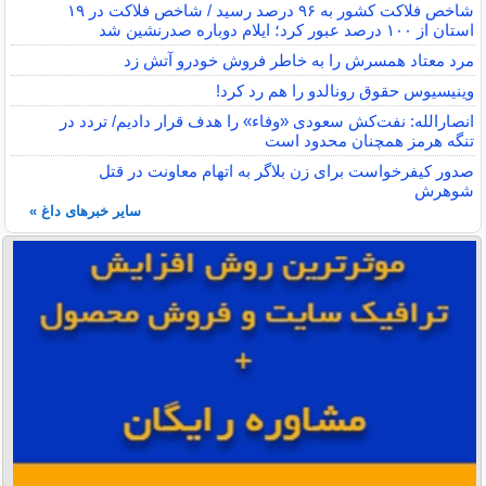
شاخص فلاکت کشور به ۹۶ درصد رسید / شاخص فلاکت در ۱۹
استان از ۱۰۰ درصد عبور کرد؛ ایلام دوباره صدرنشین شد
مرد معتاد همسرش را به خاطر فروش خودرو آتش زد
وینیسیوس حقوق رونالدو را هم رد کرد!
انصارالله: نفت‌کش سعودی «وفاء» را هدف قرار دادیم/ تردد در
تنگه هرمز همچنان محدود است
صدور کیفرخواست برای زن بلاگر به اتهام معاونت در قتل
شوهرش
سایر خبرهای داغ »