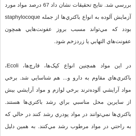
بررسي شد. نتايج تحقيقات نشان داد 67 درصد مواد مورد
آزمايش آلوده به انواع باکتري‌ها از جمله staphylocoque
بودد که مي‌تواند مسبب بروز عفونت‌هايي همچون
عفونت‌هاي التهابي يا زردزخم شود.
در اين مواد همچنين انواع کپک‌ها، قارچ‌ها، Ecoli،
باکتري‌هاي مقاوم به دارو و... هم شناسايي شد. برخي
مواد آرايشي آلوده‌ترند برخي لوازم و مواد آرايشي بيش
از سايرين محل مناسبي براي رشد باکتري‌ها هستند.
باکتري‌ها نمي‌توانند در مواد پودري رشد کنند در حالي که
به راحتي در مواد مرطوب رشد مي‌کنند. به همين دليل