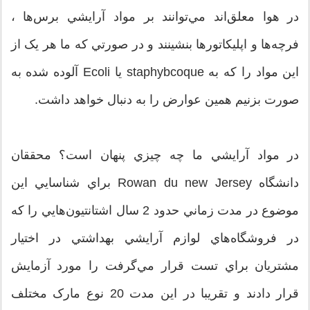
در هوا معلق‌اند مي‌توانند بر مواد آرايشي برس‌ها ،
فرچه‌ها و اپليکاتورها بنشينند و در صورتي که ما هر يک از
اين مواد را که به staphybcoque يا Ecoli آلوده شده به
صورت بزنيم همين عوارض را به دنبال خواهد داشت.
در مواد آرايشي ما چه چيزي پنهان است؟ محققان
دانشگاه Rowan du new Jersey براي شناسايي اين
موضوع در مدت زماني حدود 2 سال اشتانتيون‌هايي را که
در فروشگاه‌هاي لوازم آرايشي بهداشتي در اختيار
مشتريان براي تست قرار مي‌گرفت را مورد آزمايش
قرار دادند و تقريبا در اين مدت 20 نوع مارک مختلف