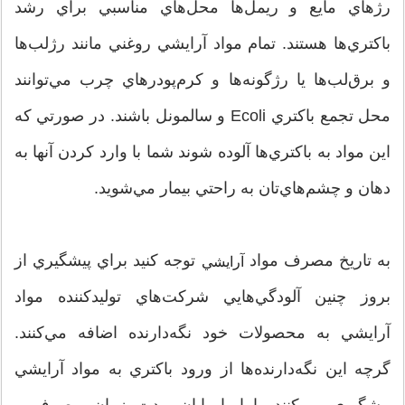
رژ‌هاي مايع و ريمل‌ها محل‌هاي مناسبي براي رشد
باکتري‌ها هستند. تمام مواد آرايشي روغني مانند رژلب‌ها
و برق‌لب‌ها يا رژگونه‌ها و کرم‌پودرهاي چرب مي‌توانند
محل تجمع باکتري Ecoli و سالمونل باشند. در صورتي که
اين مواد به باکتري‌ها آلوده شوند شما با وارد کردن آنها به
دهان و چشم‌هاي‌تان به راحتي بيمار مي‌شويد.
به تاريخ مصرف مواد
توجه کنيد براي پيشگيري از
آرايشي
بروز چنين آلودگي‌هايي شرکت‌هاي توليدکننده مواد
آرايشي به محصولات خود نگه‌دارنده اضافه مي‌کنند.
گرچه اين نگه‌دارنده‌ها از ورود باکتري به مواد آرايشي
پيشگيري مي‌کنند، اما با پايان مدت زمان مصرف و