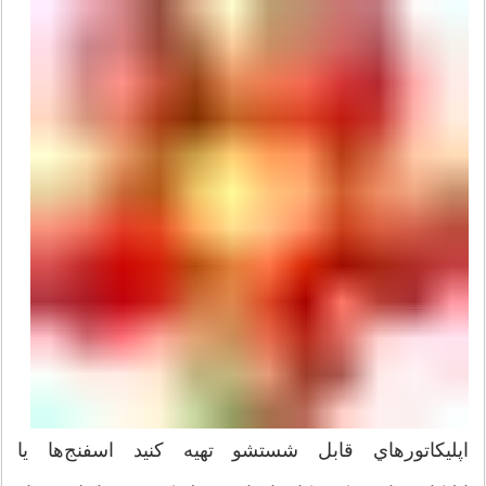
اپليکاتورهاي قابل شستشو تهيه کنيد اسفنج‌ها يا