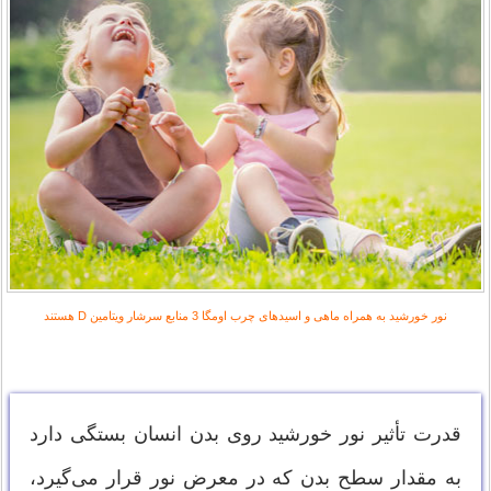
نور خورشید به همراه ماهی و اسیدهای چرب اومگا 3 منابع سرشار ویتامین D هستند
قدرت تأثير نور خورشيد روى بدن انسان بستگى دارد
به مقدار سطح بدن که در معرض نور قرار مى‌‌گيرد،