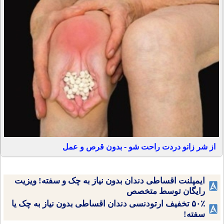
از شر زانو دردت راحت شو - بدون قرص و عمل
ایمپلنت اقساطی دندان بدون نیاز به چک و سفته! ویزیت
رایگان توسط متخصص
۵۰٪ تخفیف ارتودنسی دندان اقساطی بدون نیاز به چک یا
سفته!