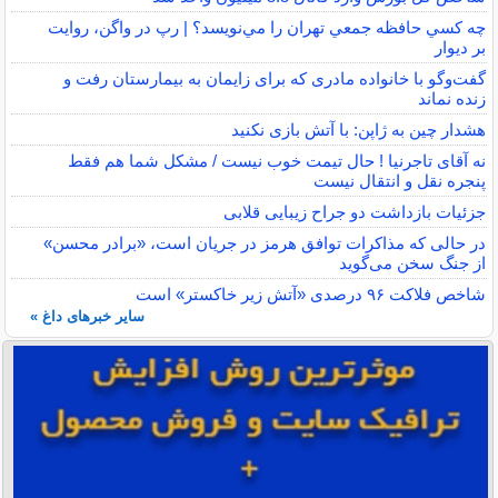
چه كسي حافظه جمعي تهران را مي‌نويسد؟ | رپ در واگن، روايت
بر ديوار
گفت‌وگو با خانواده مادری که برای زایمان به بیمارستان رفت و
زنده نماند
هشدار چین به ژاپن: با آتش بازی نکنید
نه آقای تاجرنیا ! حال تیمت خوب نیست / مشکل شما هم فقط
پنجره نقل و انتقال نیست
جزئیات بازداشت دو جراح زیبایی قلابی
در حالی که مذاکرات توافق هرمز در جریان است، «برادر محسن»
از جنگ سخن می‌گوید
شاخص فلاکت ۹۶ درصدی «آتش زیر خاکستر» است
سایر خبرهای داغ »