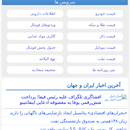
سرویس ها
قیمت خودرو
اطلاعات دارویی
قیمت طلا و سکه
ویدئوهای فوتبال
قیمت دلار
کالری مواد غذایی
قیمت موبایل
جدول پخش فوتبال
قیمت تبلت
نهج البلاغه
تیتر روزنامه ها
صحیفه سجادیه
آخرین اخبار ایران و جهان
افشاگری تلگراف علیه رئیس فیفا؛ پرداخت
شش‌رقمی یوفا به معشوقه ادعایی اینفانتینو
«بحران‌های اقتصادی» پتانسیل ایجاد نارضایتی‌های ناگهانی را دارند
زیان ۱۳۸همتی به صندوق بازنشستگی نفت
شاخص کل بورس وارد کانال 5.5 میلیون واحد شد