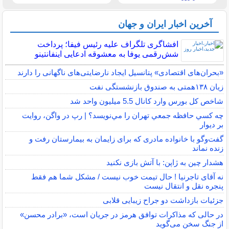
آخرین اخبار ایران و جهان
افشاگری تلگراف علیه رئیس فیفا؛ پرداخت
شش‌رقمی یوفا به معشوقه ادعایی اینفانتینو
«بحران‌های اقتصادی» پتانسیل ایجاد نارضایتی‌های ناگهانی را دارند
زیان ۱۳۸همتی به صندوق بازنشستگی نفت
شاخص کل بورس وارد کانال 5.5 میلیون واحد شد
چه كسي حافظه جمعي تهران را مي‌نويسد؟ | رپ در واگن، روايت
بر ديوار
گفت‌وگو با خانواده مادری که برای زایمان به بیمارستان رفت و
زنده نماند
هشدار چین به ژاپن: با آتش بازی نکنید
نه آقای تاجرنیا ! حال تیمت خوب نیست / مشکل شما هم فقط
پنجره نقل و انتقال نیست
جزئیات بازداشت دو جراح زیبایی قلابی
در حالی که مذاکرات توافق هرمز در جریان است، «برادر محسن»
از جنگ سخن می‌گوید