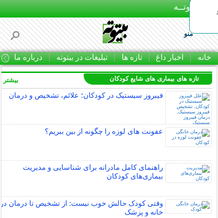
بـیتوتــه
منو
خانه
اخبار داغ
تازه ها
تبلیغات در بیتوته
درباره ما
ت
تازه های بیماری های شایع کودکان
بیشتر »
فیبروز سیستیک در کودکان؛ علائم، تشخیص و درمان
عفونت های لوزه را چگونه از بین ببریم؟
راهنمای کامل مادرانه برای شناسایی و مدیریت
بیماری‌های کودکان
وقتی کودک حالش خوب نیست: از تشخیص تا درمان در
خانه و پزشک