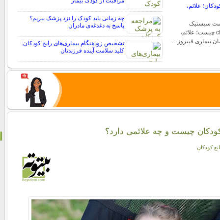
مراقبت از کودک بیمار
دکان؛ علائم،
چه زمانی باید کودک را نزد پزشک ببریم؟
ست سیستیک
پاسخ به دغدغه‌ی مادران
فیبروزیس یا بیماری cf چیست؛ علائم،
ان بیماری فیبروز…
تشخیص زودهنگام بیماری‌های رایج کودکان:
کلید سلامت آینده فرزندتان
ودکان چیست و چه علائمی دارد؟
یع کودکان