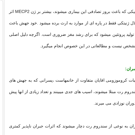
این جهش های ژنتیکی که باعث بروز تصادفی این بیماری میشوند، بیشتر بر ژن MECP2 اثر
لال ژنیتکی فقط در پاره ای از موارد به ارث برده میشود .خود جهش باعث
تولید پروتئین میشود که برای رشد مغز ضروری است. اگرچه دلیل اصلی
 مشخص نیست و مطالعاتی در این خصوص انجام میگیرد.
ران:
یبات کروموزومی اقایان متفاوت از خانمهاست ،پسرانی که به جهش های
دروم رت مبتلا میشوند، اسیب های جدی میبینند و تعداد زیادی از انها پیش
 دوران نوزادی می میرند.
ان به نوعی از سندروم رت دچار میشوند که اثرات جبران ناپذیر کمتری