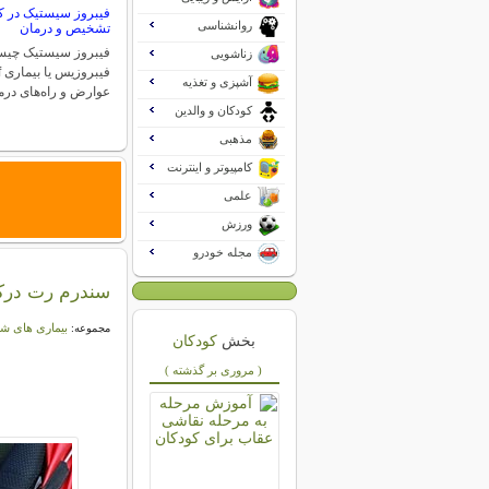
فیبروز سیستیک در کو
روانشناسی
تشخیص و درمان
فیبروز سیستیک چی
زناشویی
آشپزی و تغذیه
عوارض و راه‌های درم
کودکان و والدین
مذهبی
کامپیوتر و اینترنت
علمی
ورزش
مجله خودرو
سندرم رت درک
بیماری های شا
مجموعه:
بخش
کودکان
( مروری بر گذشته )