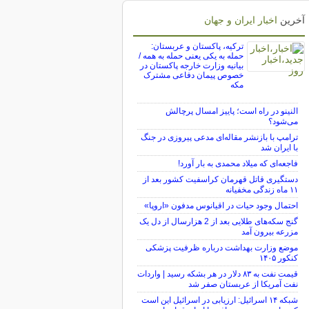
آخرین
اخبار ایران و جهان
ترکیه، پاکستان و عربستان:
حمله به یکی یعنی حمله به همه /
بیانیه وزارت خارجه پاکستان در
خصوص پیمان دفاعی مشترک
مکه
النینو در راه است؛ پاییز امسال پرچالش
می‌شود؟
ترامپ با بازنشر مقاله‌ای مدعی پیروزی در جنگ
با ایران شد
فاجعه‌ای که میلاد محمدی به بار آورد!
دستگیری قاتل قهرمان کراسفیت کشور بعد از
۱۱ ماه زندگی مخفیانه
احتمال وجود حیات در اقیانوس مدفون «اروپا»
گنج سکه‌های طلایی بعد از 2 هزارسال از دل یک
مزرعه بیرون آمد
موضع وزارت بهداشت درباره ظرفیت پزشکی
کنکور ۱۴۰۵
قیمت نفت به ۸۳ دلار در هر بشکه رسید | واردات
نفت آمریکا از عربستان صفر شد
شبکه ۱۴ اسرائیل: ارزیابی در اسرائیل این است