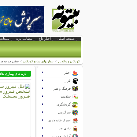
صفحه اصلی
اخبار داغ
مطالب تازه
تبلیغات 
کودکان و والدین
بیماریهای شایع کودکان
سندرم رت درک
اخبار
تازه های بیماری ها
بازار
فرهنگ و هنر
سلامت
گردشگری
سرگرمی
اسرار خانه داری
دنیای مد
آرایش و زیبایی