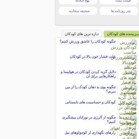
قیمت تبلت
نهج البلاغه
تیتر روزنامه ها
صحیفه سجادیه
پـربیننده های کودکان
تـازه ترین های کودکان
چگونه کودکان را عاشق ورزش کنیم؟
علت فشار خون بالا در کودکان
دلایل گریه کردن کودکان در هواپیما و
راهکارهایی برای آن
چگونه بوی بد دهان کودک را از بین
ببریم؟
کودکان و حساسیت های تابستانی
چگونه از آلرژی در نوزادان پیشگیری
کنیم؟
رازهای نگهداری از کوچولوهای تپل