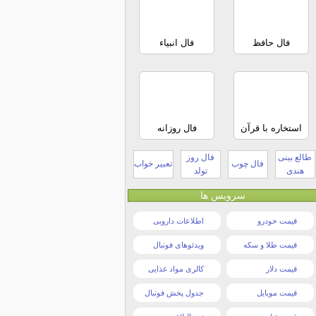
فال حافظ
فال انبیاء
استخاره با قرآن
فال روزانه
طالع بینی
فال روز
فال چوب
تعبیر خواب
هندی
تولد
سرویس ها
قیمت خودرو
اطلاعات دارویی
قیمت طلا و سکه
ویدئوهای فوتبال
قیمت دلار
کالری مواد غذایی
قیمت موبایل
جدول پخش فوتبال