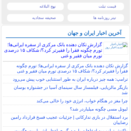
قیمت تبلت
نهج البلاغه
تیتر روزنامه ها
صحیفه سجادیه
آخرین اخبار ایران و جهان
گزارش تکان‌ دهنده بانک مرکزی از سفره ایرانی‌ها؛
تورم چگونه فقرا را فقیرتر کرد؟/ شکاف ۱۵ درصدی
تورم میان فقیر و غنی
گزارش تکان‌ دهنده بانک مرکزی از سفره ایرانی‌ها؛ تورم چگونه
فقرا را فقیرتر کرد؟/ شکاف ۱۵ درصدی تورم میان فقیر و غنی
ترامپ: همه چیز درباره ایران به طور استثنایی خوب پیش می‌رود
بازیگر مالزیایی، فیلمساز سال سینمای آسیا در جشنواره بوسان
شد
چرا مغز در هنگام خواب، انرژی خود را خالی می‌کند
لیونل مسی چگونه میلیاردر شد؟
برد استقلال در بازی تدارکاتی | جزئیات عجیب فسخ قرارداد رامین
رضاییان
واکنش ترامپ به ادعاها درباره درگیری لفظی‌اش با پیت هگست