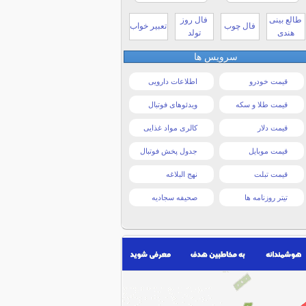
طالع بینی
فال روز
فال چوب
تعبیر خواب
هندی
تولد
سرویس ها
قیمت خودرو
اطلاعات دارویی
قیمت طلا و سکه
ویدئوهای فوتبال
قیمت دلار
کالری مواد غذایی
قیمت موبایل
جدول پخش فوتبال
قیمت تبلت
نهج البلاغه
تیتر روزنامه ها
صحیفه سجادیه