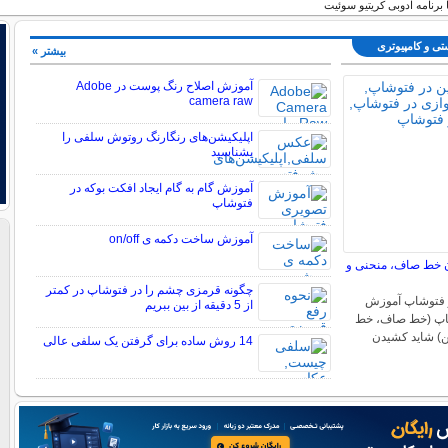
ا برنامه ادوبی کریتیو سوئیت
تی و کامپیوتری
بیشتر »
آموزش اصلاح رنگ پوست در Adobe
camera raw
اپلیکیشن‌های رنگارنگ روتوش سلفی را
بشناسید
آموزش گام به گام ایجاد افکت بوکه در
فتوشاپ
آموزش ساخت دکمه ی on/off
 خط صاف، منحنی و
چگونه قرمزی چشم را در فتوشاپ در کمتر
 فتوشاپ آموزش
از 5 دقیقه از بین ببریم
اپ (خط صاف، خط
) شاید کشیدن
14 روش ساده برای گرفتن یک سلفی عالی