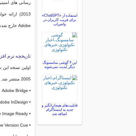
رسانی‌ های امنیت
استفاده از «ChatGPT»
برای فریب کاربران در
واتس‌اپ
Adobe خارج شدند، اما هنوز تا ژانویه 2017 در وب ‌سایت آن‌ ها در دسترس بودند.
تاریخچه نرم افز
این ۳ گوشی سامسونگ
دیگر آپدیت نمی‌شوند
2005 منتشر شد. این دو نسخه شامل نسخه های استاندارد زیر می باشد:
• Adobe Bridge
• Adobe InDesign
قابلیت‌های هیجان‌انگیز و
جدید به اینستاگرام
• Adobe Image Ready
اضافه شد
• Adobe Version Cue