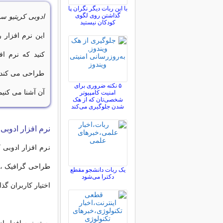
با این ربات دیگر نگران پا
گذاشتن روی لگوی
ادوبی کریتیو س
کودکان نیستید
این نرم افزار 
کنید که نرم ا
طراحی می کند. د
۵ نکته ضروری برای
آن آشنا می کنیم
امنیت کامپیوتر
شخصی‌تان که از هک
شدن جلوگیری می‌کند
نرم افزار ادوب
نرم افزار ادوبی
طراحی گرافیک ، و
یک ربات دانشجو مقطع
دکترا می‌شود
اختیار کاربران گ