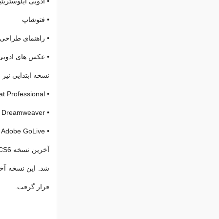
• ادوبی ایلوستریتی
• فتوشاپ
• راهنمای طراحی 
• عکس های ادوبی
نسخه ابتدایی نیز
• Adobe Acrobat Professional
• Adobe Dreamweaver
• Adobe GoLive
شد. این نسخه آخر
قرار گرفت.