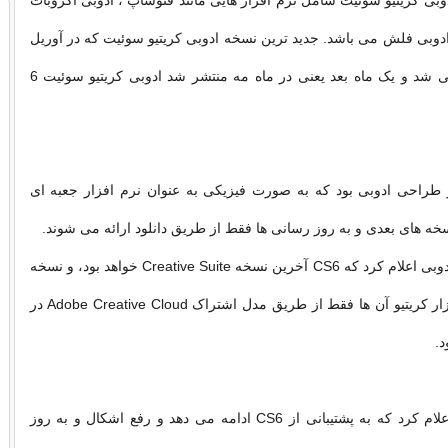
دوبی کریتیو سوئیت شامل نرم افزار هایی مانند فتوشاپ ، ادوبی آکروبات
 ادوبی فلش می باشد. جدید ترین نسخه ادوبی کریتیو سوئیت که در آوریل
سال 2012 معرفی شد و یک ماه بعد یعنی در ماه مه منتشر شد ادوبی کریتیو سوئیت 6
زار طراحی ادوبی بود که به صورت فیزیکی به عنوان نرم افزار جعبه ای
خه های بعدی و به روز رسانی ها فقط از طریق دانلود ارائه می شوند.
در 6 می 2013، ادوبی اعلام کرد که CS6 آخرین نسخه Creative Suite خواهد بود، و نسخه
‌های بعدی نرم ‌افزار کریتیو آن ‌ها فقط از طریق مدل اشتراک Adobe Creative Cloud در
د.
Adobe همچنین اعلام کرد که به پشتیبانی از CS6 ادامه می‌ دهد و رفع اشکال و به ‌روز