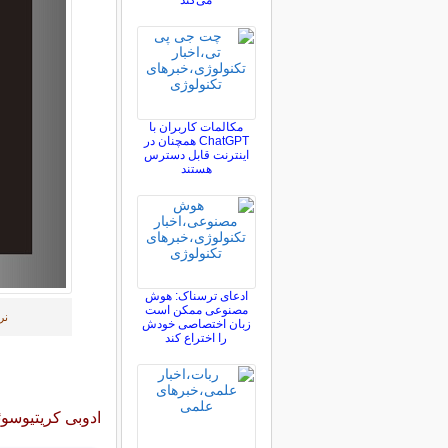
می‌کند
مکالمات کاربران با
ChatGPT همچنان در
اینترنت قابل دسترس
هستند
ادعای ترسناک: هوش
مصنوعی ممکن است
نر
زبان اختصاصی خودش
را اختراع کند
ادوبی کریتیوسو