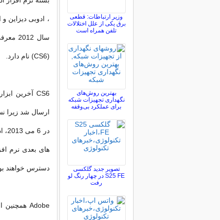
بسته نرم افزار ا
وزیر ارتباطات: قطعی
، ادوبی دیزاین و
برق یکی از علل اختلالات
تلفن همراه است
(CS6) نام دارد.
بهترین روش‌های
CS6 آخرین اب
نگهداری تجهیزات شبکه
برای عملکرد بی‌وقفه
ارسال شد زیرا نس
دسترس خواهند بو
تصویر جدید گلکسی
S25 FE در چهار رنگ لو
رفت