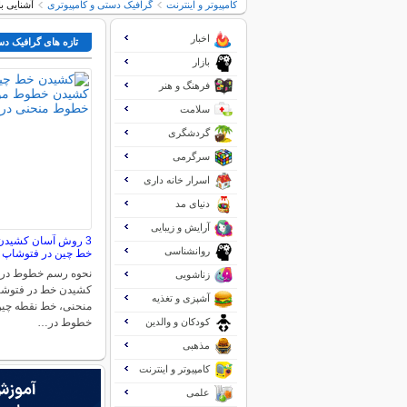
کامپیوتر و اینترنت
گرافیک دستی و کامپیوتری
آشنایی ب
اخبار
تازه های گرافیک دس
بازار
فرهنگ و هنر
سلامت
گردشگری
سرگرمی
اسرار خانه داری
دنیای مد
آرایش و زیبایی
3 روش آسان کشیدن
روانشناسی
خط چین در فتوشاپ
نحوه رسم خطوط در
زناشویی
کشیدن خط در فتوش
آشپزی و تغذیه
منحنی، خط نقطه چین
کودکان و والدین
خطوط در…
مذهبی
کامپیوتر و اینترنت
علمی