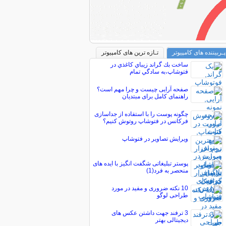
پـربیننده های کامپیوتر
تـازه ترین های کامپیوتر
ساخت بك گراند زيباي كاغذي در
فتوشاپ،به سادگي تمام
صفحه آرایی چیست و چرا مهم است؟
راهنمای کامل برای مبتدیان
چگونه پوست را با استفاده از جداسازی
فرکانس در فتوشاپ روتوش کنیم؟
ویرایش تصاویر در فتوشاپ
پوستر تبلیغاتی شگفت انگیز با ایده های
منحصر به فرد(1)
10 نکته ضروری و مفید در مورد
طراحی لوگو
3 ترفند جهت داشتن عکس های
دیجیتالی بهتر