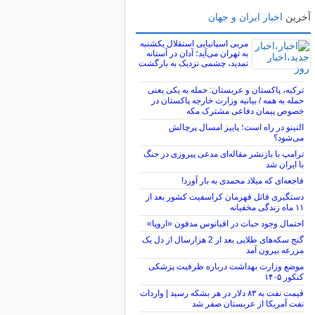
آخرین
اخبار ایران و جهان
مربی اسپانیایی استقلال یکشنبه
به تهران می‌آید؛ آدان در آستانه
تمدید، چشمی نزدیک به بازگشت
ترکیه، پاکستان و عربستان: حمله به یکی یعنی
حمله به همه / بیانیه وزارت خارجه پاکستان در
خصوص پیمان دفاعی مشترک مکه
النینو در راه است؛ پاییز امسال پرچالش
می‌شود؟
ترامپ با بازنشر مقاله‌ای مدعی پیروزی در جنگ
با ایران شد
فاجعه‌ای که میلاد محمدی به بار آورد!
دستگیری قاتل قهرمان کراسفیت کشور بعد از
۱۱ ماه زندگی مخفیانه
احتمال وجود حیات در اقیانوس مدفون «اروپا»
گنج سکه‌های طلایی بعد از 2 هزارسال از دل یک
مزرعه بیرون آمد
موضع وزارت بهداشت درباره ظرفیت پزشکی
کنکور ۱۴۰۵
قیمت نفت به ۸۳ دلار در هر بشکه رسید | واردات
نفت آمریکا از عربستان صفر شد