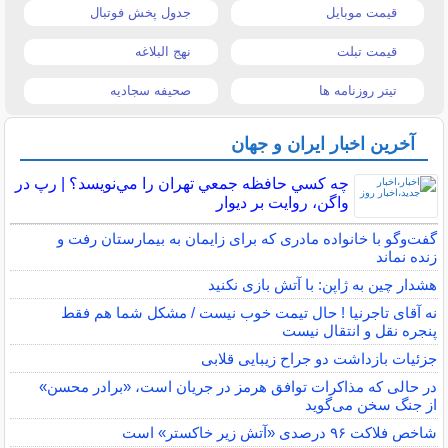
قیمت موبایل
جدول پخش فوتبال
قیمت تبلت
نهج البلاغه
تیتر روزنامه ها
صحیفه سجادیه
آخرین اخبار ایران و جهان
چه كسي حافظه جمعي تهران را مي‌نويسد؟ | رپ در
واگن، روايت بر ديوار
گفت‌وگو با خانواده مادری که برای زایمان به بیمارستان رفت و
زنده نماند
هشدار چین به ژاپن: با آتش بازی نکنید
نه آقای تاجرنیا ! حال تیمت خوب نیست / مشکل شما هم فقط
پنجره نقل و انتقال نیست
جزئیات بازداشت دو جراح زیبایی قلابی
در حالی که مذاکرات توافق هرمز در جریان است، «برادر محسن»
از جنگ سخن می‌گوید
شاخص فلاکت ۹۶ درصدی «آتش زیر خاکستر» است