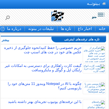
بـیتوتــه
منو
خانه
اخبار داغ
تازه ها
تبلیغات در بیتوته
درباره ما
ت
تازه های ترفندهای اینترنتی
بیشتر »
حریم خصوصی را حفظ کنید/نحوه جلوگیری از ذخیره
عکس های خود در چت های اسنپ چت
گیفت کارت راهکاری برای دسترسی به امکانات غیر
رایگان اپل و گوگل و مایکروسافت
چگونه با AI در Notepad ویندوز 11 متن‌های خود را
بازنویسی کنیم؟
با این ترفندهای یوتیوب تجربه‌ای بهتر داشته باشید