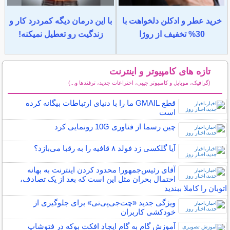
خرید عطر و ادکلن دلخواهت با
با این درمان دیگه کمردرد کار و
30% تخفیف از روژا
زندگیت رو تعطیل نمیکنه!
تازه های کامپیوتر و اینترنت
(گرافیک، موبایل و کامپیوتر جیبی، اختراعات جدید، ترفندها و...)
سایر مطالب کامپیوتر و اینترنت
قطع GMAIL ما را با دنیای ارتباطات بیگانه کرده
است
چین رسما از فناوری 10G رونمایی کرد
آیا گلکسی زد فولد ۸ قافیه را به رقبا می‌بازد؟
آقای رئیس‌جمهور! محدود کردن اینترنت به بهانه
احتمال بحران مثل این است که بعد از یک تصادف،
اتوبان را کاملا ببندید
ویژگی جدید «چت‌جی‌پی‌تی» برای جلوگیری از
خودکشی کاربران
آموزش گام به گام ایجاد افکت بوکه در فتوشاپ